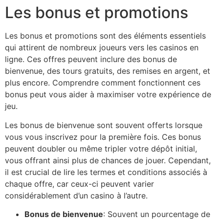
Les bonus et promotions
Les bonus et promotions sont des éléments essentiels
qui attirent de nombreux joueurs vers les casinos en
ligne. Ces offres peuvent inclure des bonus de
bienvenue, des tours gratuits, des remises en argent, et
plus encore. Comprendre comment fonctionnent ces
bonus peut vous aider à maximiser votre expérience de
jeu.
Les bonus de bienvenue sont souvent offerts lorsque
vous vous inscrivez pour la première fois. Ces bonus
peuvent doubler ou même tripler votre dépôt initial,
vous offrant ainsi plus de chances de jouer. Cependant,
il est crucial de lire les termes et conditions associés à
chaque offre, car ceux-ci peuvent varier
considérablement d’un casino à l’autre.
Bonus de bienvenue
: Souvent un pourcentage de