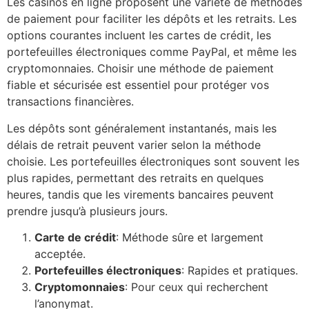
Les casinos en ligne proposent une variété de méthodes
de paiement pour faciliter les dépôts et les retraits. Les
options courantes incluent les cartes de crédit, les
portefeuilles électroniques comme PayPal, et même les
cryptomonnaies. Choisir une méthode de paiement
fiable et sécurisée est essentiel pour protéger vos
transactions financières.
Les dépôts sont généralement instantanés, mais les
délais de retrait peuvent varier selon la méthode
choisie. Les portefeuilles électroniques sont souvent les
plus rapides, permettant des retraits en quelques
heures, tandis que les virements bancaires peuvent
prendre jusqu’à plusieurs jours.
Carte de crédit
: Méthode sûre et largement
acceptée.
Portefeuilles électroniques
: Rapides et pratiques.
Cryptomonnaies
: Pour ceux qui recherchent
l’anonymat.