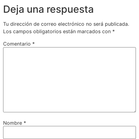
Deja una respuesta
Tu dirección de correo electrónico no será publicada.
Los campos obligatorios están marcados con
*
Comentario
*
Nombre
*