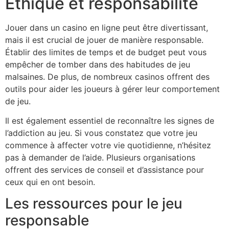
Éthique et responsabilité
Jouer dans un casino en ligne peut être divertissant,
mais il est crucial de jouer de manière responsable.
Établir des limites de temps et de budget peut vous
empêcher de tomber dans des habitudes de jeu
malsaines. De plus, de nombreux casinos offrent des
outils pour aider les joueurs à gérer leur comportement
de jeu.
Il est également essentiel de reconnaître les signes de
l’addiction au jeu. Si vous constatez que votre jeu
commence à affecter votre vie quotidienne, n’hésitez
pas à demander de l’aide. Plusieurs organisations
offrent des services de conseil et d’assistance pour
ceux qui en ont besoin.
Les ressources pour le jeu
responsable