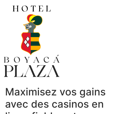
Ir
al
contenido
Maximisez vos gains
avec des casinos en