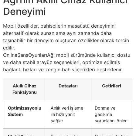
Deneyimi
Mobil özellikler, bahisçilerin masaüstü deneyimini
alternatif olarak sunan ama aynı zamanda daha
taşınabilir bir deneyim oluşturan özellikler olarak tercih
edilir.
OnlineŞansOyunlarıAğı mobil sürümünde kullanıcı dostu
ve daha stabil arayüz seçenekleri, optimize edilmiş
bağlantı hızları ve zengin bahis içerikleri desteklenir.
Akıllı Cihaz
Detayları
Getirileri
Fonksiyonu
Optimizasyonlu
Anlık veri işleme
Donma ve
Sistem
ile hızlı yanıt
gecikme
sağlar
sorunlarını önler