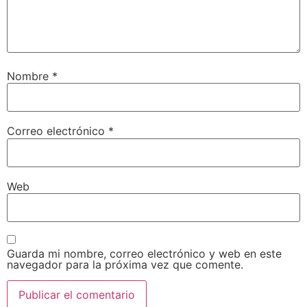
Nombre
*
Correo electrónico
*
Web
Guarda mi nombre, correo electrónico y web en este
navegador para la próxima vez que comente.