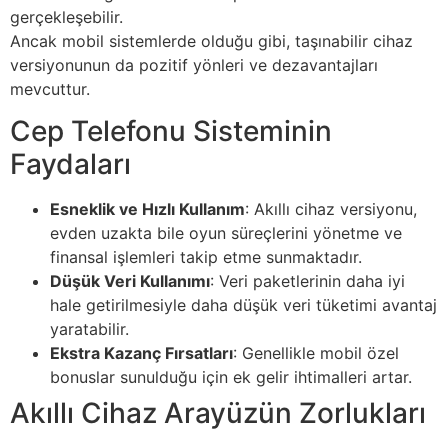
gerçekleşebilir.
Ancak mobil sistemlerde olduğu gibi, taşınabilir cihaz
versiyonunun da pozitif yönleri ve dezavantajları
mevcuttur.
Cep Telefonu Sisteminin
Faydaları
Esneklik ve Hızlı Kullanım
: Akıllı cihaz versiyonu,
evden uzakta bile oyun süreçlerini yönetme ve
finansal işlemleri takip etme sunmaktadır.
Düşük Veri Kullanımı
: Veri paketlerinin daha iyi
hale getirilmesiyle daha düşük veri tüketimi avantaj
yaratabilir.
Ekstra Kazanç Fırsatları
: Genellikle mobil özel
bonuslar sunulduğu için ek gelir ihtimalleri artar.
Akıllı Cihaz Arayüzün Zorlukları