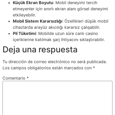
Küçük Ekran Boyutu
: Mobil deneyimi tercih
etmeyenler için sınırlı ekran alanı görsel deneyimi
etkileyebilir.
Mobil Sistem Kararsızlığı
: Özellikleri düşük mobil
cihazlarda arayüz akıcılığı kararsız çalışabilir.
Pil Tüketimi
: Mobilde uzun süre canlı casino
içeriklerine katılmak şarj ihtiyacını sıklaştırabilir.
Deja una respuesta
Tu dirección de correo electrónico no será publicada.
Los campos obligatorios están marcados con
*
Comentario
*