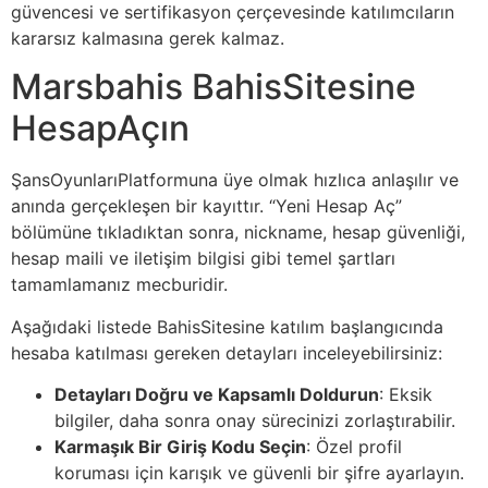
güvencesi ve sertifikasyon çerçevesinde katılımcıların
kararsız kalmasına gerek kalmaz.
Marsbahis BahisSitesine
HesapAçın
ŞansOyunlarıPlatformuna üye olmak hızlıca anlaşılır ve
anında gerçekleşen bir kayıttır. “Yeni Hesap Aç”
bölümüne tıkladıktan sonra, nickname, hesap güvenliği,
hesap maili ve iletişim bilgisi gibi temel şartları
tamamlamanız mecburidir.
Aşağıdaki listede BahisSitesine katılım başlangıcında
hesaba katılması gereken detayları inceleyebilirsiniz:
Detayları Doğru ve Kapsamlı Doldurun
: Eksik
bilgiler, daha sonra onay sürecinizi zorlaştırabilir.
Karmaşık Bir Giriş Kodu Seçin
: Özel profil
koruması için karışık ve güvenli bir şifre ayarlayın.