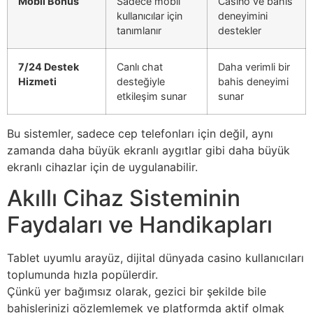
Mobil Bonus
Sadece mobil
Casino ve bahis
kullanıcılar için
deneyimini
tanımlanır
destekler
7/24 Destek
Canlı chat
Daha verimli bir
Hizmeti
desteğiyle
bahis deneyimi
etkileşim sunar
sunar
Bu sistemler, sadece cep telefonları için değil, aynı
zamanda daha büyük ekranlı aygıtlar gibi daha büyük
ekranlı cihazlar için de uygulanabilir.
Akıllı Cihaz Sisteminin
Faydaları ve Handikapları
Tablet uyumlu arayüz, dijital dünyada casino kullanıcıları
toplumunda hızla popülerdir.
Çünkü yer bağımsız olarak, gezici bir şekilde bile
bahislerinizi gözlemlemek ve platformda aktif olmak