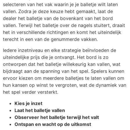
selecteren van het vak waarin je je balletje wilt laten
vallen. Zodra je deze keuze hebt gemaakt, laat de
dealer het balletje van de bovenkant van het bord
vallen. Terwijl het balletje over de nagels stuitert, draait
het in verschillende richtingen en komt het uiteindelijk
terecht in een van de genummerde vakken.
Iedere inzetniveau en elke strategie beïnvloeden de
uiteindelijke prijs die je ontvangt. Het bord is zo
ontworpen dat het balletje willekeurig kan vallen, wat
bijdraagt aan de spanning van het spel. Spelers kunnen
ervoor kiezen om meerdere balletjes te laten vallen om
hun kansen op winst te vergroten, wat de dynamiek van
het spel verder versterkt.
Kies je inzet
Laat het balletje vallen
Observeer het balletje terwijl het valt
Ontspan en wacht op de uitkomst