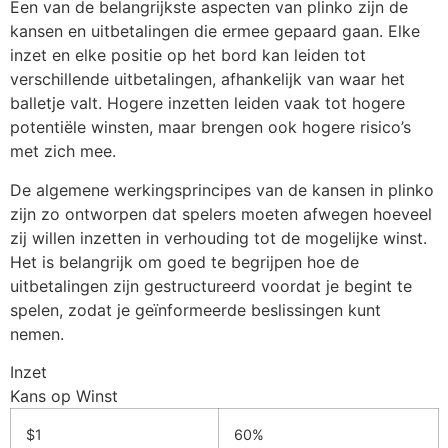
Een van de belangrijkste aspecten van plinko zijn de
kansen en uitbetalingen die ermee gepaard gaan. Elke
inzet en elke positie op het bord kan leiden tot
verschillende uitbetalingen, afhankelijk van waar het
balletje valt. Hogere inzetten leiden vaak tot hogere
potentiële winsten, maar brengen ook hogere risico’s
met zich mee.
De algemene werkingsprincipes van de kansen in plinko
zijn zo ontworpen dat spelers moeten afwegen hoeveel
zij willen inzetten in verhouding tot de mogelijke winst.
Het is belangrijk om goed te begrijpen hoe de
uitbetalingen zijn gestructureerd voordat je begint te
spelen, zodat je geïnformeerde beslissingen kunt
nemen.
Inzet
Kans op Winst
$1
60%