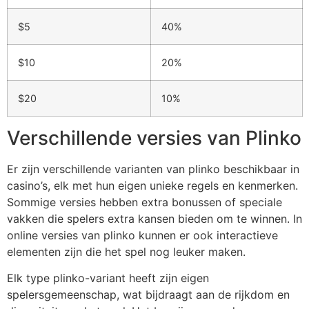
$5
40%
$10
20%
$20
10%
Verschillende versies van Plinko
Er zijn verschillende varianten van plinko beschikbaar in
casino’s, elk met hun eigen unieke regels en kenmerken.
Sommige versies hebben extra bonussen of speciale
vakken die spelers extra kansen bieden om te winnen. In
online versies van plinko kunnen er ook interactieve
elementen zijn die het spel nog leuker maken.
Elk type plinko-variant heeft zijn eigen
spelersgemeenschap, wat bijdraagt aan de rijkdom en