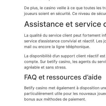
De plus, le casino veille à ce que toutes les 
joueurs soient en sécurité. Ce niveau de sécur
Assistance et service c
La qualité du service client peut fortement inf
service d’assistance convivial et réactif. Les 
mail ou encore la ligne téléphonique.
La disponibilité d’un support client réactif e
compte. Sur betify casino, les agents du ser
agréable et sans stress.
FAQ et ressources d’aide
Betify casino met également à disposition une
particulièrement utile pour les nouveaux joueu
bonus aux méthodes de paiement.