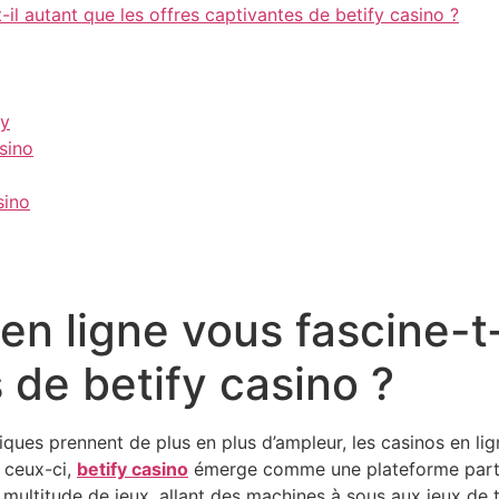
-il autant que les offres captivantes de betify casino ?
fy
sino
sino
en ligne vous fascine-t-
 de betify casino ?
es prennent de plus en plus d’ampleur, les casinos en lign
 ceux-ci,
betify casino
émerge comme une plateforme partic
multitude de jeux, allant des machines à sous aux jeux de t