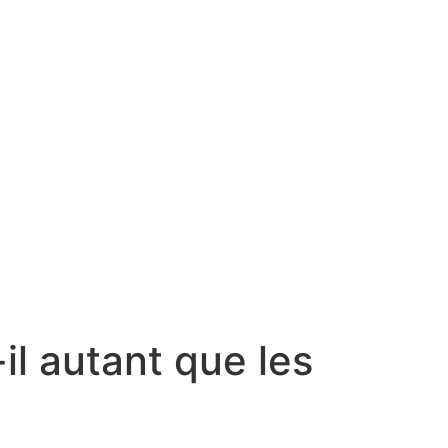
il autant que les