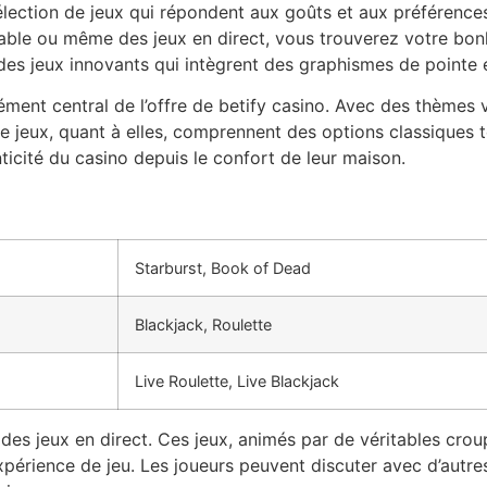
lection de jeux qui répondent aux goûts et aux préférences
able ou même des jeux en direct, vous trouverez votre bonh
des jeux innovants qui intègrent des graphismes de pointe 
ment central de l’offre de betify casino. Avec des thèmes v
e jeux, quant à elles, comprennent des options classiques tel
ticité du casino depuis le confort de leur maison.
Starburst, Book of Dead
Blackjack, Roulette
Live Roulette, Live Blackjack
 des jeux en direct. Ces jeux, animés par de véritables cro
expérience de jeu. Les joueurs peuvent discuter avec d’autres