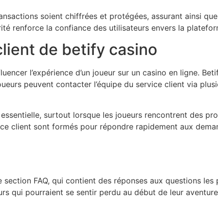
transactions soient chiffrées et protégées, assurant ainsi qu
ité renforce la confiance des utilisateurs envers la platefo
lient de betify casino
luencer l’expérience d’un joueur sur un casino en ligne. Beti
joueurs peuvent contacter l’équipe du service client via plusie
st essentielle, surtout lorsque les joueurs rencontrent des 
vice client sont formés pour répondre rapidement aux deman
 section FAQ, qui contient des réponses aux questions les 
rs qui pourraient se sentir perdu au début de leur aventure