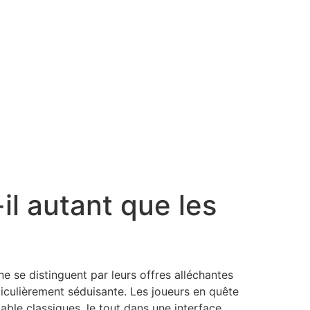
il autant que les
e se distinguent par leurs offres alléchantes
ulièrement séduisante. Les joueurs en quête
able classiques, le tout dans une interface