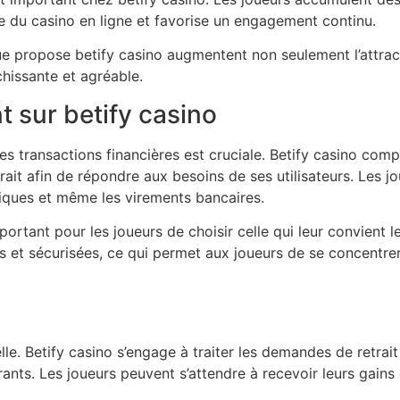
e du casino en ligne et favorise un engagement continu.
e propose betify casino augmentent non seulement l’attract
chissante et agréable.
 sur betify casino
n des transactions financières est cruciale. Betify casino co
ait afin de répondre aux besoins de ses utilisateurs. Les jo
oniques et même les virements bancaires.
rtant pour les joueurs de choisir celle qui leur convient l
s et sécurisées, ce qui permet aux joueurs de se concentrer
ielle. Betify casino s’engage à traiter les demandes de retra
rants. Les joueurs peuvent s’attendre à recevoir leurs gains 