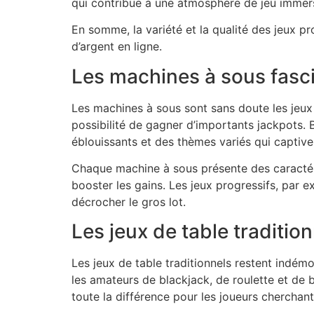
qui contribue à une atmosphère de jeu immer
En somme, la variété et la qualité des jeux p
d’argent en ligne.
Les machines à sous fasc
Les machines à sous sont sans doute les jeux le
possibilité de gagner d’importants jackpots.
éblouissants et des thèmes variés qui captiven
Chaque machine à sous présente des caractéri
booster les gains. Les jeux progressifs, par 
décrocher le gros lot.
Les jeux de table traditio
Les jeux de table traditionnels restent indémod
les amateurs de blackjack, de roulette et de 
toute la différence pour les joueurs cherchan