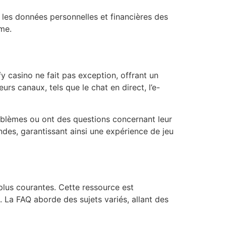
e les données personnelles et financières des
rme.
fy casino ne fait pas exception, offrant un
urs canaux, tels que le chat en direct, l’e-
problèmes ou ont des questions concernant leur
des, garantissant ainsi une expérience de jeu
plus courantes. Cette ressource est
. La FAQ aborde des sujets variés, allant des