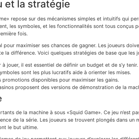
et la stratégie
e» repose sur des mécanismes simples et intuitifs qui per
ent, les symboles, et les fonctionnalités sont tous conçus
emière fois.
 pour maximiser ses chances de gagner. Les joueurs doiven
e la différence. Voici quelques stratégies de base que les j
jouer, il est essentiel de définir un budget et de s’y tenir.
ymboles sont les plus lucratifs aide à orienter les mises.
es promotions disponibles pour maximiser les gains.
sinos proposent des versions de démonstration de la mach
e
portants de la machine à sous «Squid Game». Ce jeu n’est p
ssence de la série. Les joueurs se trouvent plongés dans u
nt le but ultime.