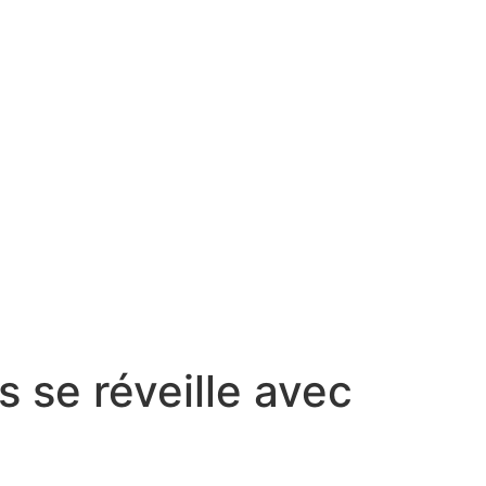
s se réveille avec