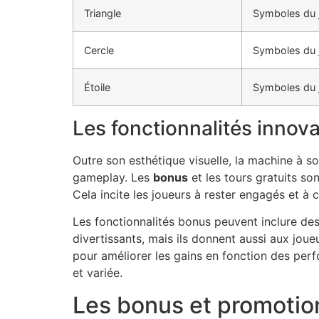
Triangle
Symboles du 
Cercle
Symboles du 
Étoile
Symboles du 
Les fonctionnalités innov
Outre son esthétique visuelle, la machine à s
gameplay. Les
bonus
et les tours gratuits so
Cela incite les joueurs à rester engagés et à c
Les fonctionnalités bonus peuvent inclure de
divertissants, mais ils donnent aussi aux joue
pour améliorer les gains en fonction des per
et variée.
Les bonus et promotio