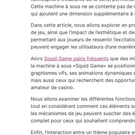
Cette machine à sous ne se contente pas de r
qui ajoutent une dimension supplémentaire à l
Dans cette article, nous allons explorer en 
de jeu, ainsi que l’impact de l’esthétique et
permettant aux joueurs de ressentir l’excitatio
peuvent engager les utilisateurs d’une manièr
Alors
Squid Game gains fréquents
que des mil
la machine à sous «Squid Game» se positionn
graphismes vifs, ses animations dynamiques et
mais aussi ceux qui recherchent des opportuni
amateur de casino.
Nous allons examiner les différentes fonctionn
tout en considérant comment ces éléments so
les mécanismes de jeu peuvent susciter des émo
complet pour ceux qui souhaitent comprendre
Enfin, l’interaction entre un thème populaire