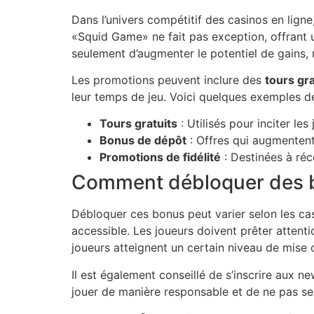
Dans l’univers compétitif des casinos en ligne
«Squid Game» ne fait pas exception, offrant 
seulement d’augmenter le potentiel de gains, m
Les promotions peuvent inclure des
tours gra
leur temps de jeu. Voici quelques exemples de
Tours gratuits
: Utilisés pour inciter les
Bonus de dépôt
: Offres qui augmentent 
Promotions de fidélité
: Destinées à ré
Comment débloquer des 
Débloquer ces bonus peut varier selon les c
accessible. Les joueurs doivent prêter attent
joueurs atteignent un certain niveau de mise
Il est également conseillé de s’inscrire aux n
jouer de manière responsable et de ne pas se 