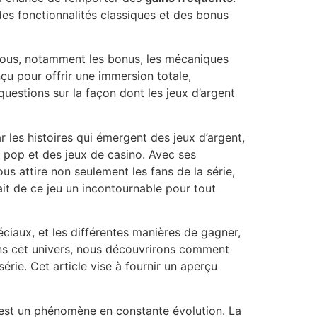
es fonctionnalités classiques et des bonus
 sous, notamment les bonus, les mécaniques
çu pour offrir une immersion totale,
 questions sur la façon dont les jeux d’argent
 les histoires qui émergent des jeux d’argent,
pop et des jeux de casino. Avec ses
s attire non seulement les fans de la série,
it de ce jeu un incontournable pour tout
éciaux, et les différentes manières de gagner,
ns cet univers, nous découvrirons comment
érie. Cet article vise à fournir un aperçu
t est un phénomène en constante évolution. La