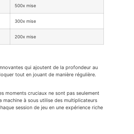
500x mise
300x mise
200x mise
innovantes qui ajoutent de la profondeur au
loquer tout en jouant de manière régulière.
 Ces moments cruciaux ne sont pas seulement
a machine à sous utilise des multiplicateurs
chaque session de jeu en une expérience riche