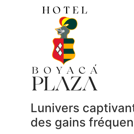
Ir
al
contenido
Lunivers captivant
des gains fréquents