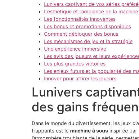
Lunivers captivant de vos séries préféré
L’esthétique et l’ambiance de la machine
Les fonctionnalités innovantes
Les bonus et promotions disponibles
Comment débloquer des bonus
Les mécanismes de jeu et la stratégie
Une expérience immersive
Les avis des joueurs et leurs expérience
Les plus grandes victoires
Les enjeux futurs et la popularité des 
Innover pour attirer les joueurs
Lunivers captivant
des gains fréquent
Dans le monde du divertissement, les jeux d’a
frappants est le
machine à sous
inspirée par
l’atmosphère troublante de la série, permett