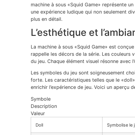
machine à sous «Squid Game» représente un e
une expérience ludique qui non seulement dive
plus en détail.
L’esthétique et l’ambi
La machine à sous «Squid Game» est conçue a
rappelle les décors de la série. Les couleurs
du jeu. Chaque élément visuel résonne avec l’
Les symboles du jeu sont soigneusement chois
forte. Les caractéristiques telles que le «do
enrichir l’expérience de jeu. Voici un aperçu 
Symbole
Description
Valeur
Doll
Symbolise le 