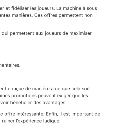
er et fidéliser les joueurs. La machine à sous
entes manières. Ces offres permettent non
 qui permettent aux joueurs de maximiser
entaires.
ent conçue de manière à ce que cela soit
taines promotions peuvent exiger que les
voir bénéficier des avantages.
 offre intéressante. Enfin, il est important de
ruiner l’expérience ludique.