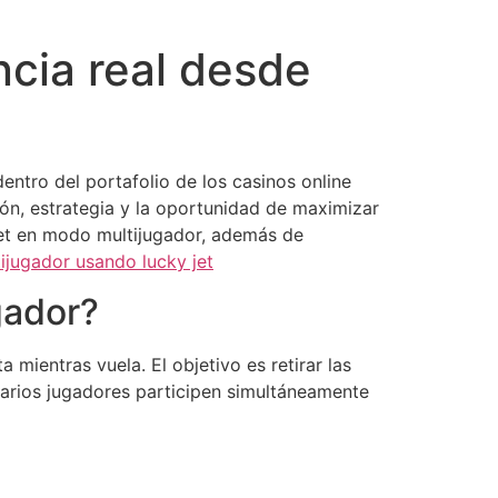
ncia real desde
ntro del portafolio de los casinos online
n, estrategia y la oportunidad de maximizar
 Jet en modo multijugador, además de
ijugador usando lucky jet
gador?
mientras vuela. El objetivo es retirar las
 varios jugadores participen simultáneamente