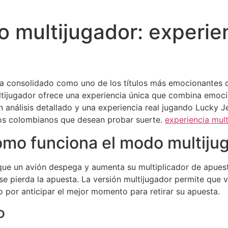
 multijugador: experie
ha consolidado como uno de los títulos más emocionantes de
tijugador ofrece una experiencia única que combina emoció
n análisis detallado y una experiencia real jugando Lucky
ios colombianos que desean probar suerte.
experiencia mult
ómo funciona el modo multiju
que un avión despega y aumenta su multiplicador de apuesta 
 se pierda la apuesta. La versión multijugador permite que
por anticipar el mejor momento para retirar su apuesta.
o