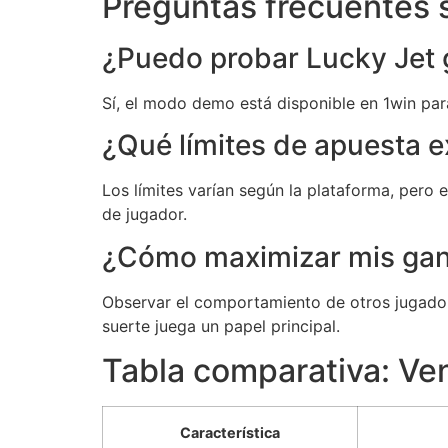
Preguntas frecuentes 
¿Puedo probar Lucky Jet g
Sí, el modo demo está disponible en 1win par
¿Qué límites de apuesta e
Los límites varían según la plataforma, pero
de jugador.
¿Cómo maximizar mis gan
Observar el comportamiento de otros jugadore
suerte juega un papel principal.
Tabla comparativa: Ven
Característica