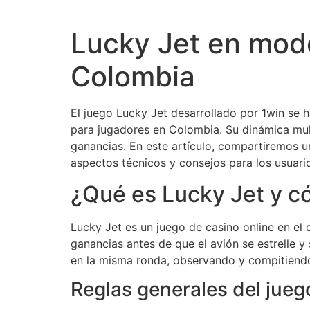
Lucky Jet en modo
Colombia
El juego Lucky Jet desarrollado por 1win se 
para jugadores en Colombia. Su dinámica mul
ganancias. En este artículo, compartiremos u
aspectos técnicos y consejos para los usuar
¿Qué es Lucky Jet y c
Lucky Jet es un juego de casino online en el 
ganancias antes de que el avión se estrelle y
en la misma ronda, observando y compitiendo 
Reglas generales del jueg