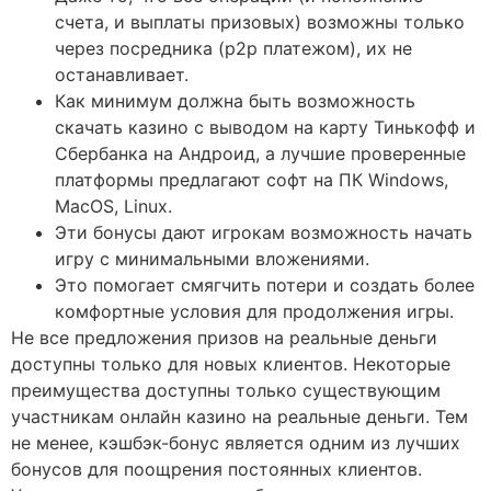
счета, и выплаты призовых) возможны только
через посредника (p2p платежом), их не
останавливает.
Как минимум должна быть возможность
скачать казино с выводом на карту Тинькофф и
Сбербанка на Андроид, а лучшие проверенные
платформы предлагают софт на ПК Windows,
MacOS, Linux.
Эти бонусы дают игрокам возможность начать
игру с минимальными вложениями.
Это помогает смягчить потери и создать более
комфортные условия для продолжения игры.
Не все предложения призов на реальные деньги
доступны только для новых клиентов. Некоторые
преимущества доступны только существующим
участникам онлайн казино на реальные деньги. Тем
не менее, кэшбэк-бонус является одним из лучших
бонусов для поощрения постоянных клиентов.