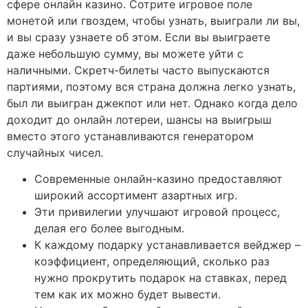
сфере онлайн казино. Сотрите игровое поле
монетой или гвоздем, чтобы узнать, выиграли ли вы,
и вы сразу узнаете об этом. Если вы выиграете
даже небольшую сумму, вы можете уйти с
наличными. Скретч-билеты часто выпускаются
партиями, поэтому вся страна должна легко узнать,
был ли выигран джекпот или нет. Однако когда дело
доходит до онлайн лотереи, шансы на выигрыш
вместо этого устанавливаются генератором
случайных чисел.
Современные онлайн-казино предоставляют
широкий ассортимент азартных игр.
Эти привилегии улучшают игровой процесс,
делая его более выгодным.
К каждому подарку устанавливается вейджер –
коэффициент, определяющий, сколько раз
нужно прокрутить подарок на ставках, перед
тем как их можно будет вывести.