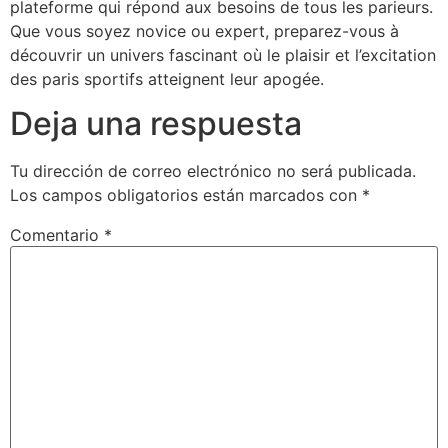
plateforme qui répond aux besoins de tous les parieurs.
Que vous soyez novice ou expert, preparez-vous à
découvrir un univers fascinant où le plaisir et l’excitation
des paris sportifs atteignent leur apogée.
Deja una respuesta
Tu dirección de correo electrónico no será publicada.
Los campos obligatorios están marcados con
*
Comentario
*