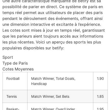
Une autre caractéristique marquante de betify est sa
possibilité de parier en direct. Ce système de paris en
temps réel permet aux utilisateurs de placer des paris
pendant le déroulement des événements, offrant ainsi
une dimension interactive et excitante à l’expérience.
Les cotes sont mises à jour en temps réel, garantissant
que les parieurs aient toujours accès aux informations
les plus récentes. Voici un aperçu des sports les plus
populaires disponibles sur betify:
Sport
Type de Paris
Cotes Moyennes
Football
Match Winner, Total Goals,
1.90
Handicap
Tennis
Match Winner, Set Bets
1.85
Basket-
Match Winner, Over/Under
1.95