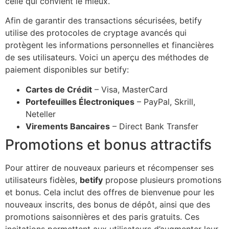
celle qui convient le mieux.
Afin de garantir des transactions sécurisées, betify
utilise des protocoles de cryptage avancés qui
protègent les informations personnelles et financières
de ses utilisateurs. Voici un aperçu des méthodes de
paiement disponibles sur betify:
Cartes de Crédit
– Visa, MasterCard
Portefeuilles Électroniques
– PayPal, Skrill,
Neteller
Virements Bancaires
– Direct Bank Transfer
Promotions et bonus attractifs
Pour attirer de nouveaux parieurs et récompenser ses
utilisateurs fidèles,
betify
propose plusieurs promotions
et bonus. Cela inclut des offres de bienvenue pour les
nouveaux inscrits, des bonus de dépôt, ainsi que des
promotions saisonnières et des paris gratuits. Ces
incitations permettent aux utilisateurs d’augmenter leur