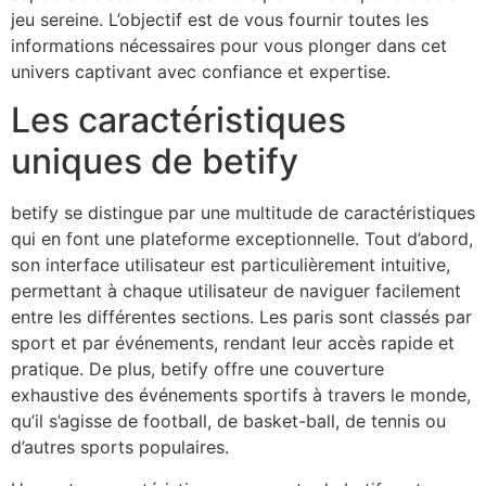
jeu sereine. L’objectif est de vous fournir toutes les
informations nécessaires pour vous plonger dans cet
univers captivant avec confiance et expertise.
Les caractéristiques
uniques de betify
betify se distingue par une multitude de caractéristiques
qui en font une plateforme exceptionnelle. Tout d’abord,
son interface utilisateur est particulièrement intuitive,
permettant à chaque utilisateur de naviguer facilement
entre les différentes sections. Les paris sont classés par
sport et par événements, rendant leur accès rapide et
pratique. De plus, betify offre une couverture
exhaustive des événements sportifs à travers le monde,
qu’il s’agisse de football, de basket-ball, de tennis ou
d’autres sports populaires.