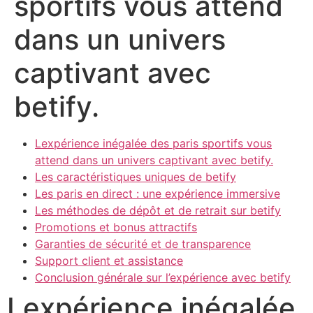
sportifs vous attend
dans un univers
captivant avec
betify.
Lexpérience inégalée des paris sportifs vous
attend dans un univers captivant avec betify.
Les caractéristiques uniques de betify
Les paris en direct : une expérience immersive
Les méthodes de dépôt et de retrait sur betify
Promotions et bonus attractifs
Garanties de sécurité et de transparence
Support client et assistance
Conclusion générale sur l’expérience avec betify
Lexpérience inégalée