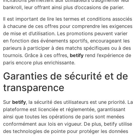
bankroll, leur offrant ainsi plus d’occasions de parier.
Il est important de lire les termes et conditions associés
à chacune de ces offres pour comprendre les exigences
de mise et d’utilisation. Les promotions peuvent varier
en fonction des événements sportifs, encourageant les
parieurs à participer à des matchs spécifiques ou à des
tournois. Grâce à ces offres,
betify
rend l’expérience de
paris encore plus enrichissante.
Garanties de sécurité et de
transparence
Sur
betify
, la sécurité des utilisateurs est une priorité. La
plateforme est licenciée et réglementée, garantissant
ainsi que toutes les opérations de paris sont menées
conformément aux lois en vigueur. De plus, betify utilise
des technologies de pointe pour protéger les données