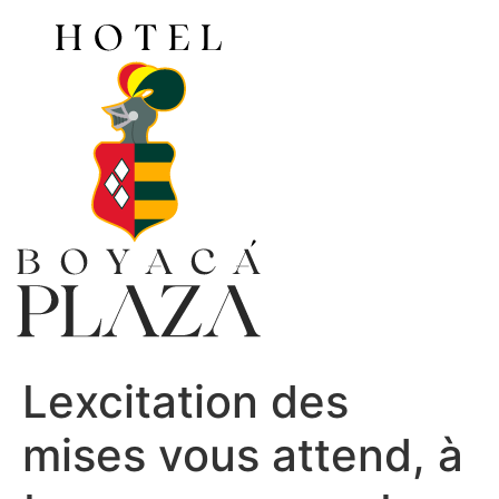
Ir
al
contenido
Lexcitation des
mises vous attend, à