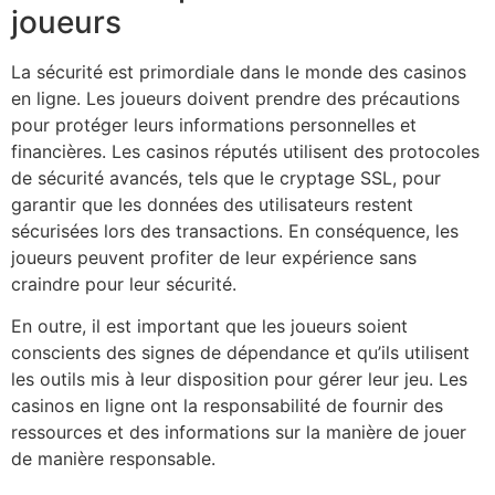
joueurs
La sécurité est primordiale dans le monde des casinos
en ligne. Les joueurs doivent prendre des précautions
pour protéger leurs informations personnelles et
financières. Les casinos réputés utilisent des protocoles
de sécurité avancés, tels que le cryptage SSL, pour
garantir que les données des utilisateurs restent
sécurisées lors des transactions. En conséquence, les
joueurs peuvent profiter de leur expérience sans
craindre pour leur sécurité.
En outre, il est important que les joueurs soient
conscients des signes de dépendance et qu’ils utilisent
les outils mis à leur disposition pour gérer leur jeu. Les
casinos en ligne ont la responsabilité de fournir des
ressources et des informations sur la manière de jouer
de manière responsable.