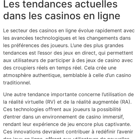
Les tendances actuelles
dans les casinos en ligne
Le secteur des casinos en ligne évolue rapidement avec
les avancées technologiques et les changements dans
les préférences des joueurs. L’une des plus grandes
tendances est l’essor des jeux en direct, qui permettent
aux utilisateurs de participer à des jeux de casino avec
des croupiers réels en temps réel. Cela crée une
atmosphère authentique, semblable à celle d’un casino
traditionnel.
Une autre tendance importante concerne l’utilisation de
la réalité virtuelle (RV) et de la réalité augmentée (RA).
Ces technologies offrent aux joueurs la possibilité
d’entrer dans un environnement de casino immersif,
rendant leur expérience de jeu encore plus captivante.
Ces innovations devraient contribuer à redéfinir l’avenir