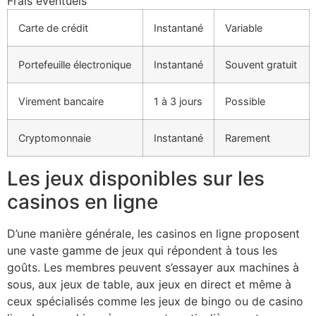
Frais éventuels
Carte de crédit
Instantané
Variable
Portefeuille électronique
Instantané
Souvent gratuit
Virement bancaire
1 à 3 jours
Possible
Cryptomonnaie
Instantané
Rarement
Les jeux disponibles sur les
casinos en ligne
D’une manière générale, les casinos en ligne proposent
une vaste gamme de jeux qui répondent à tous les
goûts. Les membres peuvent s’essayer aux machines à
sous, aux jeux de table, aux jeux en direct et même à
ceux spécialisés comme les jeux de bingo ou de casino