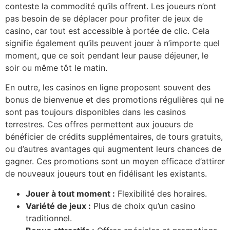
conteste la commodité qu’ils offrent. Les joueurs n’ont
pas besoin de se déplacer pour profiter de jeux de
casino, car tout est accessible à portée de clic. Cela
signifie également qu’ils peuvent jouer à n’importe quel
moment, que ce soit pendant leur pause déjeuner, le
soir ou même tôt le matin.
En outre, les casinos en ligne proposent souvent des
bonus de bienvenue et des promotions régulières qui ne
sont pas toujours disponibles dans les casinos
terrestres. Ces offres permettent aux joueurs de
bénéficier de crédits supplémentaires, de tours gratuits,
ou d’autres avantages qui augmentent leurs chances de
gagner. Ces promotions sont un moyen efficace d’attirer
de nouveaux joueurs tout en fidélisant les existants.
Jouer à tout moment :
Flexibilité des horaires.
Variété de jeux :
Plus de choix qu’un casino
traditionnel.