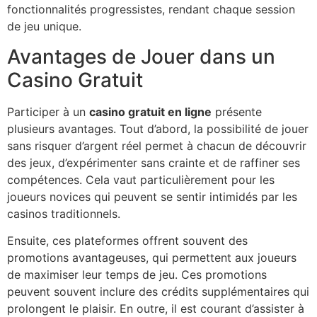
fonctionnalités progressistes, rendant chaque session
de jeu unique.
Avantages de Jouer dans un
Casino Gratuit
Participer à un
casino gratuit en ligne
présente
plusieurs avantages. Tout d’abord, la possibilité de jouer
sans risquer d’argent réel permet à chacun de découvrir
des jeux, d’expérimenter sans crainte et de raffiner ses
compétences. Cela vaut particulièrement pour les
joueurs novices qui peuvent se sentir intimidés par les
casinos traditionnels.
Ensuite, ces plateformes offrent souvent des
promotions avantageuses, qui permettent aux joueurs
de maximiser leur temps de jeu. Ces promotions
peuvent souvent inclure des crédits supplémentaires qui
prolongent le plaisir. En outre, il est courant d’assister à