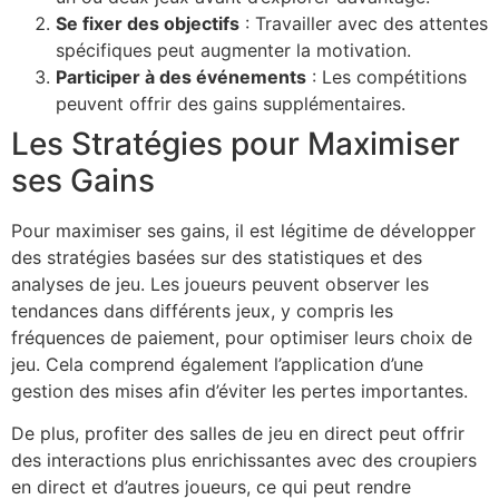
Se fixer des objectifs
: Travailler avec des attentes
spécifiques peut augmenter la motivation.
Participer à des événements
: Les compétitions
peuvent offrir des gains supplémentaires.
Les Stratégies pour Maximiser
ses Gains
Pour maximiser ses gains, il est légitime de développer
des stratégies basées sur des statistiques et des
analyses de jeu. Les joueurs peuvent observer les
tendances dans différents jeux, y compris les
fréquences de paiement, pour optimiser leurs choix de
jeu. Cela comprend également l’application d’une
gestion des mises afin d’éviter les pertes importantes.
De plus, profiter des salles de jeu en direct peut offrir
des interactions plus enrichissantes avec des croupiers
en direct et d’autres joueurs, ce qui peut rendre