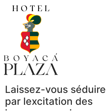
Ir
al
contenido
Laissez-vous séduire
par lexcitation des