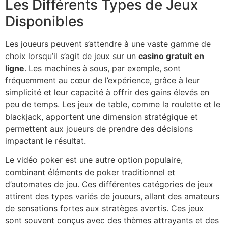
Les Différents Types de Jeux
Disponibles
Les joueurs peuvent s’attendre à une vaste gamme de
choix lorsqu’il s’agit de jeux sur un
casino gratuit en
ligne
. Les machines à sous, par exemple, sont
fréquemment au cœur de l’expérience, grâce à leur
simplicité et leur capacité à offrir des gains élevés en
peu de temps. Les jeux de table, comme la roulette et le
blackjack, apportent une dimension stratégique et
permettent aux joueurs de prendre des décisions
impactant le résultat.
Le vidéo poker est une autre option populaire,
combinant éléments de poker traditionnel et
d’automates de jeu. Ces différentes catégories de jeux
attirent des types variés de joueurs, allant des amateurs
de sensations fortes aux stratèges avertis. Ces jeux
sont souvent conçus avec des thèmes attrayants et des