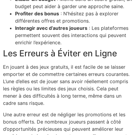
budget peut aider à garder une approche saine.
Profiter des bonus
: N’hésitez pas à explorer
différentes offres et promotions.
Interagir avec d’autres joueurs
: Les plateformes
permettent souvent des interactions qui peuvent
enrichir l’expérience.
Les Erreurs à Éviter en Ligne
En jouant à des jeux gratuits, il est facile de se laisser
emporter et de commettre certaines erreurs courantes.
L’une d’elles est de jouer sans avoir réellement compris
les règles ou les limites des jeux choisis. Cela peut
mener à des difficultés à long terme, même dans un
cadre sans risque.
Une autre erreur est de négliger les promotions et les
bonus offerts. De nombreux joueurs passent à côté
d’opportunités précieuses qui peuvent améliorer leur