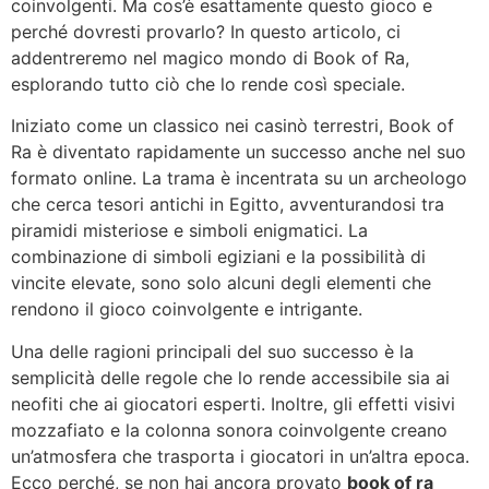
coinvolgenti. Ma cos’è esattamente questo gioco e
perché dovresti provarlo? In questo articolo, ci
addentreremo nel magico mondo di Book of Ra,
esplorando tutto ciò che lo rende così speciale.
Iniziato come un classico nei casinò terrestri, Book of
Ra è diventato rapidamente un successo anche nel suo
formato online. La trama è incentrata su un archeologo
che cerca tesori antichi in Egitto, avventurandosi tra
piramidi misteriose e simboli enigmatici. La
combinazione di simboli egiziani e la possibilità di
vincite elevate, sono solo alcuni degli elementi che
rendono il gioco coinvolgente e intrigante.
Una delle ragioni principali del suo successo è la
semplicità delle regole che lo rende accessibile sia ai
neofiti che ai giocatori esperti. Inoltre, gli effetti visivi
mozzafiato e la colonna sonora coinvolgente creano
un’atmosfera che trasporta i giocatori in un’altra epoca.
Ecco perché, se non hai ancora provato
book of ra