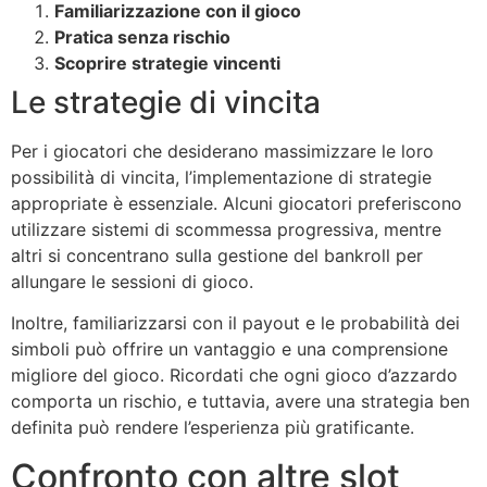
Familiarizzazione con il gioco
Pratica senza rischio
Scoprire strategie vincenti
Le strategie di vincita
Per i giocatori che desiderano massimizzare le loro
possibilità di vincita, l’implementazione di strategie
appropriate è essenziale. Alcuni giocatori preferiscono
utilizzare sistemi di scommessa progressiva, mentre
altri si concentrano sulla gestione del bankroll per
allungare le sessioni di gioco.
Inoltre, familiarizzarsi con il payout e le probabilità dei
simboli può offrire un vantaggio e una comprensione
migliore del gioco. Ricordati che ogni gioco d’azzardo
comporta un rischio, e tuttavia, avere una strategia ben
definita può rendere l’esperienza più gratificante.
Confronto con altre slot