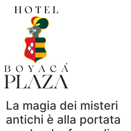
Ir
al
contenido
La magia dei misteri
antichi è alla portata