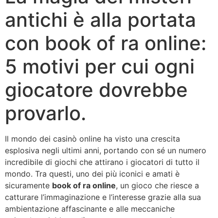
antichi è alla portata
con book of ra online:
5 motivi per cui ogni
giocatore dovrebbe
provarlo.
Il mondo dei casinò online ha visto una crescita
esplosiva negli ultimi anni, portando con sé un numero
incredibile di giochi che attirano i giocatori di tutto il
mondo. Tra questi, uno dei più iconici e amati è
sicuramente
book of ra online
, un gioco che riesce a
catturare l’immaginazione e l’interesse grazie alla sua
ambientazione affascinante e alle meccaniche