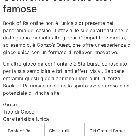
famose
Book of Ra online non è l’unica slot presente nel
panorama dei casinò. Tuttavia, le sue caratteristiche lo
distinguono da molti altri giochi. Competitore diretto,
ad esempio, è Gonzo’s Quest, che offre un’esperienza di
gioco unica con un formato di rollover innovativo.
Un altro gioco da confrontare è Starburst, conosciuto
per la sua semplicità e brillanti effetti visivi. Sebbene
entrambi questi giochi abbiano i loro punti di forza,
Book of Ra rimane unico nello spirito avventuroso e nel
potenziale di vincite alte.
Gioco
Tipo di Gioco
Caratteristica Unica
Book of Ra
Slot a rulli
Giri Gratuiti Bonus