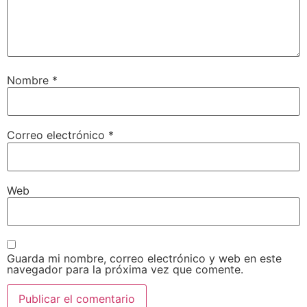
Nombre
*
Correo electrónico
*
Web
Guarda mi nombre, correo electrónico y web en este
navegador para la próxima vez que comente.