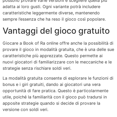
possono provare varie versioni e scegliere quella più
adatta ai loro gusti. Ogni variante potrà includere
caratteristiche leggermente diverse, mantenendo
sempre l’essenza che ha reso il gioco così popolare.
Vantaggi del gioco gratuito
Giocare a Book of Ra online offre anche la possibilità di
provare il gioco in modalità gratuita, che è una delle sue
caratteristiche più apprezzate. Questo permette ai
nuovi giocatori di familiarizzare con le meccaniche e le
strategie senza rischiare soldi veri.
La modalità gratuita consente di esplorare le funzioni di
bonus e i giri gratuiti, dando ai giocatori una vera
opportunità di fare pratica. Questo è particolarmente
utile, poiché la familiarità con il gioco può tradursi in
apposite strategie quando si decide di provare la
versione con soldi veri.