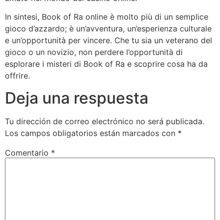
In sintesi, Book of Ra online è molto più di un semplice
gioco d’azzardo; è un’avventura, un’esperienza culturale
e un’opportunità per vincere. Che tu sia un veterano del
gioco o un novizio, non perdere l’opportunità di
esplorare i misteri di Book of Ra e scoprire cosa ha da
offrire.
Deja una respuesta
Tu dirección de correo electrónico no será publicada.
Los campos obligatorios están marcados con
*
Comentario
*