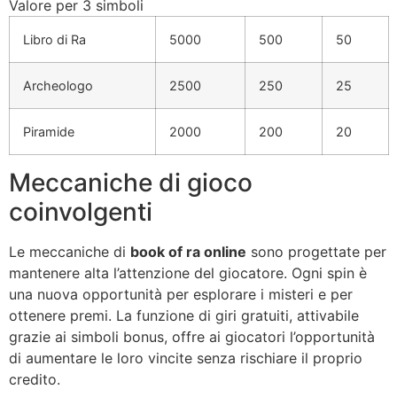
Valore per 3 simboli
Libro di Ra
5000
500
50
Archeologo
2500
250
25
Piramide
2000
200
20
Meccaniche di gioco
coinvolgenti
Le meccaniche di
book of ra online
sono progettate per
mantenere alta l’attenzione del giocatore. Ogni spin è
una nuova opportunità per esplorare i misteri e per
ottenere premi. La funzione di giri gratuiti, attivabile
grazie ai simboli bonus, offre ai giocatori l’opportunità
di aumentare le loro vincite senza rischiare il proprio
credito.