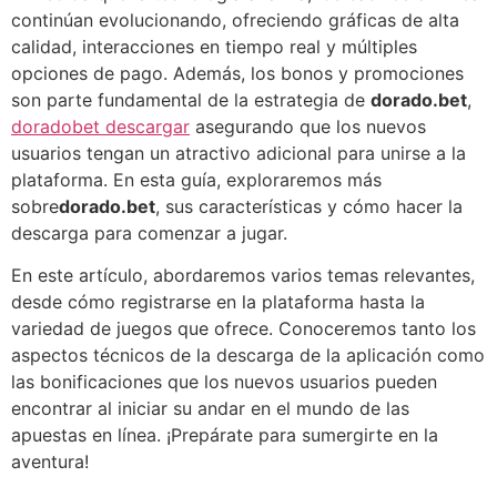
continúan evolucionando, ofreciendo gráficas de alta
calidad, interacciones en tiempo real y múltiples
opciones de pago. Además, los bonos y promociones
son parte fundamental de la estrategia de
dorado.bet
,
doradobet descargar
asegurando que los nuevos
usuarios tengan un atractivo adicional para unirse a la
plataforma. En esta guía, exploraremos más
sobre
dorado.bet
, sus características y cómo hacer la
descarga para comenzar a jugar.
En este artículo, abordaremos varios temas relevantes,
desde cómo registrarse en la plataforma hasta la
variedad de juegos que ofrece. Conoceremos tanto los
aspectos técnicos de la descarga de la aplicación como
las bonificaciones que los nuevos usuarios pueden
encontrar al iniciar su andar en el mundo de las
apuestas en línea. ¡Prepárate para sumergirte en la
aventura!