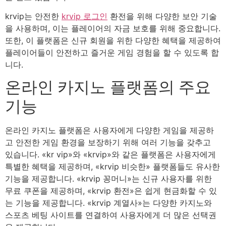
krvip는 안전한
krvip 로그인
환전을 위해 다양한 보안 기술
을 사용하며, 이는 플레이어의 자금 보호를 위해 중요합니다.
또한, 이 플랫폼은 신규 회원을 위한 다양한 혜택을 제공하여
플레이어들이 안전하고 즐거운 게임 경험을 할 수 있도록 합
니다.
온라인 카지노 플랫폼의 주요
기능
온라인 카지노 플랫폼은 사용자에게 다양한 게임을 제공하
고 안전한 게임 환경을 보장하기 위해 여러 기능을 갖추고
있습니다. «kr vip»와 «krvip»와 같은 플랫폼은 사용자에게
특별한 혜택을 제공하며, «krvip 비슷한» 플랫폼들도 유사한
기능을 제공합니다. «krvip 꽁머니»는 신규 사용자를 위한
무료 쿠폰을 제공하며, «krvip 환전»은 쉽게 현금화할 수 있
는 기능을 제공합니다. «krvip 계열사»는 다양한 카지노와
스포츠 베팅 사이트를 연결하여 사용자에게 더 많은 선택권