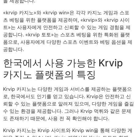
을 제공합니다.
«krvip 카지노»와 «krvip win»은 각각 카지노 게임과 스포
츠 베팅을 위한 플랫폼을 제공하며, «krvip»와 «krvip 사이
트»는 사용자에게 안전하고 신뢰할 수 있는 게임 경험을 제
공합니다. «krvip 토토»는 스포츠 베팅을 위한 특화된 플랫
폼으로, 사용자에게 다양한 스포츠 이벤트와 베팅 옵션을 제
공합니다.
한국에서 사용 가능한 Krvip
카지노 플랫폼의 특징
Krvip 카지노는 다양한 게임과 서비스를 제공하는 플랫폼으
로, 한국에서도 인기를 얻고 있습니다. Krvip은 안전하고 신
뢰할 수 있는 플랫폼으로 알려져 있으며, 다양한 게임을 즐길
수 있는 환경을 제공합니다. 그러나 Krvip 먹튀와 같은 문제
도 존재하기 때문에, 사용 전 꼭 확인해야 합니다.
Krvip 카지노는 Krvip 사이트와 Krvip win을 통해 다양한 게