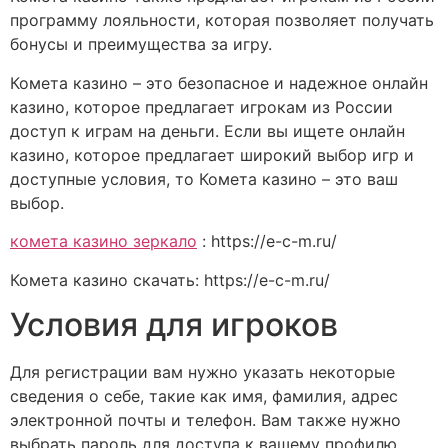
программу лояльности, которая позволяет получать
бонусы и преимущества за игру.
Комета казино – это безопасное и надежное онлайн
казино, которое предлагает игрокам из России
доступ к играм на деньги. Если вы ищете онлайн
казино, которое предлагает широкий выбор игр и
доступные условия, то Комета казино – это ваш
выбор.
комета казино зеркало
: https://e-c-m.ru/
Комета казино скачать: https://e-c-m.ru/
Условия для игроков
Для регистрации вам нужно указать некоторые
сведения о себе, такие как имя, фамилия, адрес
электронной почты и телефон. Вам также нужно
выбрать пароль для доступа к вашему профилю.