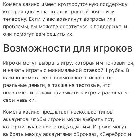
Комета казино имеет круглосуточную поддержку,
которая доступна по электронной почте или
телефону. Если у вас возникнут вопросы или
проблемы, вы можете обратиться к поддержке, и
они помогут вам решить их.
Возможности для игроков
Игроки могут выбрать игру, которая им понравится,
и начать играть с минимальной ставкой 1 рубль. В
казино комета есть возможность играть на
реальные деньги, а также на тестовые, что
позволяет игрокам привыкать к игре и развивать
свои навыки.
Комета казино предлагает несколько типов
аккаунтов, чтобы игроки могли выбрать тот,
который лучше всего подходит им. Игроки могут
выбрать между аккаунтами «Бронза», «Серебро» и