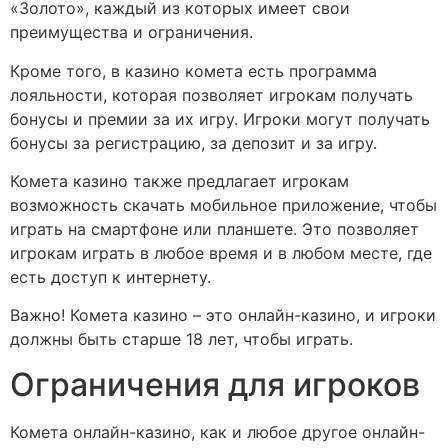
«Золото», каждый из которых имеет свои
преимущества и ограничения.
Кроме того, в казино комета есть программа
лояльности, которая позволяет игрокам получать
бонусы и премии за их игру. Игроки могут получать
бонусы за регистрацию, за депозит и за игру.
Комета казино также предлагает игрокам
возможность скачать мобильное приложение, чтобы
играть на смартфоне или планшете. Это позволяет
игрокам играть в любое время и в любом месте, где
есть доступ к интернету.
Важно! Комета казино – это онлайн-казино, и игроки
должны быть старше 18 лет, чтобы играть.
Ограничения для игроков
Комета онлайн-казино, как и любое другое онлайн-