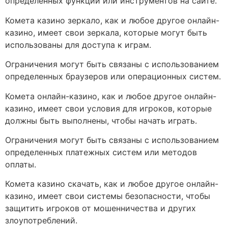
определенных функций или инструментов на сайте.
Комета казино зеркало, как и любое другое онлайн-
казино, имеет свои зеркала, которые могут быть
использованы для доступа к играм.
Ограничения могут быть связаны с использованием
определенных браузеров или операционных систем.
Комета онлайн-казино, как и любое другое онлайн-
казино, имеет свои условия для игроков, которые
должны быть выполнены, чтобы начать играть.
Ограничения могут быть связаны с использованием
определенных платежных систем или методов
оплаты.
Комета казино скачать, как и любое другое онлайн-
казино, имеет свои системы безопасности, чтобы
защитить игроков от мошенничества и других
злоупотреблений.