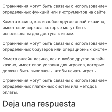
Ограничения могут быть связаны с использованием
определенных функций или инструментов на сайте.
Комета казино, как и любое другое онлайн-казино,
имеет свои зеркала, которые могут быть
использованы для доступа к играм.
Ограничения могут быть связаны с использованием
определенных браузеров или операционных систем.
Комета онлайн-казино, как и любое другое онлайн-
казино, имеет свои условия для игроков, которые
должны быть выполнены, чтобы начать играть.
Ограничения могут быть связаны с использованием
определенных платежных систем или методов
оплаты.
Deja una respuesta