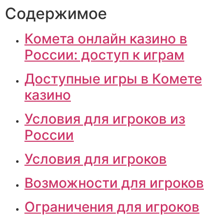
Содержимое
Комета онлайн казино в
России: доступ к играм
Доступные игры в Комете
казино
Условия для игроков из
России
Условия для игроков
Возможности для игроков
Ограничения для игроков