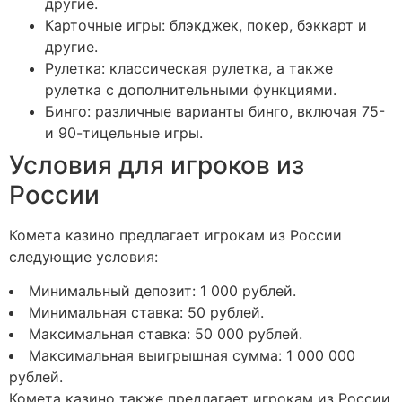
другие.
Карточные игры: блэкджек, покер, бэккарт и
другие.
Рулетка: классическая рулетка, а также
рулетка с дополнительными функциями.
Бинго: различные варианты бинго, включая 75-
и 90-тицельные игры.
Условия для игроков из
России
Комета казино предлагает игрокам из России
следующие условия:
Минимальный депозит: 1 000 рублей.
Минимальная ставка: 50 рублей.
Максимальная ставка: 50 000 рублей.
Максимальная выигрышная сумма: 1 000 000
рублей.
Комета казино также предлагает игрокам из России