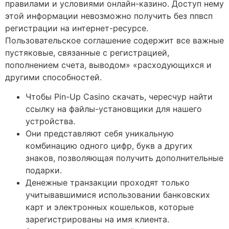
правилами и условиями онлайн-казино. Доступ нему
этой информации невозможно получить без ппвсп
регистрации на интернет-ресурсе.
Пользовательское соглашение содержит все важные
пустяковые, связанные с регистрацией,
пополнением счета, выводом» «расходующихся и
другими способностей.
Чтобы Pin-Up Casino скачать, чересчур найти
ссылку на файлы-установщики для нашего
устройства.
Они представляют себя уникальную
комбинацию одного цифр, букв а других
знаков, позволяющая получить дополнительные
подарки.
Денежные транзакции проходят только
учитывавшимися использовании банковских
карт и электронных кошельков, которые
зарегистрированы на имя клиента.