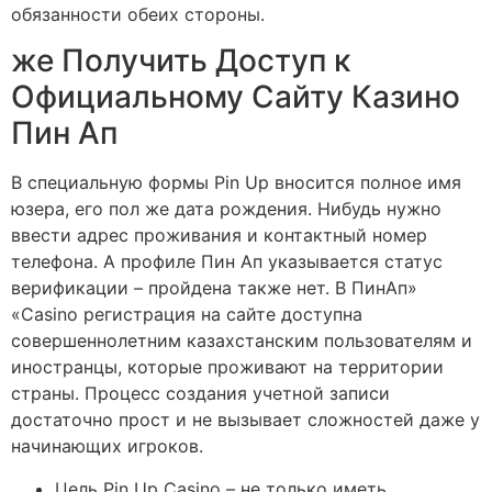
обязанности обеих стороны.
же Получить Доступ к
Официальному Сайту Казино
Пин Ап
В специальную формы Pin Up вносится полное имя
юзера, его пол же дата рождения. Нибудь нужно
ввести адрес проживания и контактный номер
телефона. А профиле Пин Ап указывается статус
верификации – пройдена также нет. В ПинАп»
«Casino регистрация на сайте доступна
совершеннолетним казахстанским пользователям и
иностранцы, которые проживают на территории
страны. Процесс создания учетной записи
достаточно прост и не вызывает сложностей даже у
начинающих игроков.
Цель Pin Up Casino – не только иметь