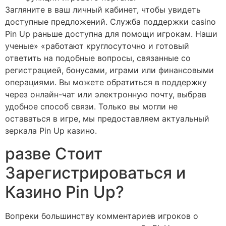
Загляните в ваш личный кабинет, чтобы увидеть
доступные предложений. Служба поддержки casino
Pin Up раньше доступна для помощи игрокам. Наши
ученые» «работают круглосуточно и готовый
ответить на подобные вопросы, связанные со
регистрацией, бонусами, играми или финансовыми
операциями. Вы можете обратиться в поддержку
через онлайн-чат или электронную почту, выбрав
удобное способ связи. Только вы могли не
оставаться в игре, мы предоставляем актуальный
зеркала Pin Up казино.
разве Стоит
Зарегистрироваться и
Казино Pin Up?
Вопреки большинству комментариев игроков о