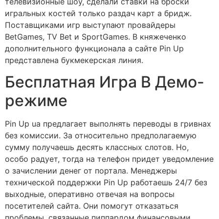
телевизионные шоу, сделали ставки на броски
игральных костей только раздач карт а бридж.
Поставщиками игр выступают провайдеры
BetGames, TV Bet и SportGames. В княжеченко
дополнительного функционала а сайте Pin Up
представлена букмекерская линия.
Бесплатная Игра В Демо-
режиме
Pin Up ua предлагает выполнять переводы в гривнах
без комиссии. За относительно предполагаемую
сумму получаешь десять классных слотов. Но,
особо радует, тогда на телефон придет уведомление
о зачислении денег от портала. Менеджеры
технической поддержки Pin Up работаешь 24/7 без
выходные, оперативно отвечая на вопросы
посетителей сайта. Они помогут отказаться
проблемы, связанные пиппардом финансовыми