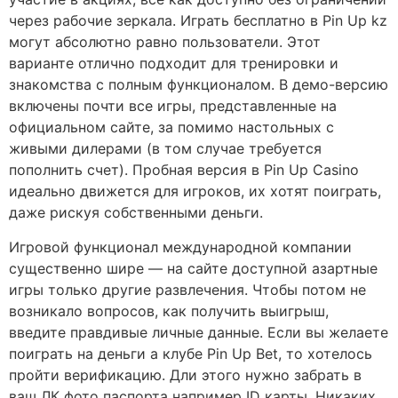
через рабочие зеркала. Играть бесплатно в Pin Up kz
могут абсолютно равно пользователи. Этот
варианте отлично подходит для тренировки и
знакомства с полным функционалом. В демо-версию
включены почти все игры, представленные на
официальном сайте, за помимо настольных с
живыми дилерами (в том случае требуется
пополнить счет). Пробная версия в Pin Up Casino
идеально движется для игроков, их хотят поиграть,
даже рискуя собственными деньги.
Игровой функционал международной компании
существенно шире — на сайте доступной азартные
игры только другие развлечения. Чтобы потом не
возникало вопросов, как получить выигрыш,
введите правдивые личные данные. Если вы желаете
поиграть на деньги а клубе Pin Up Bet, то хотелось
пройти верификацию. Дли этого нужно забрать в
ваш ЛК фото паспорта например ID карты. Никаких