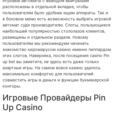
Игровые автоматы с выводом выигрышей
расположены в отдельной вкладке, чтобы
пользователям было удобнее ищем аппараты. Так и
в боковом меню есть возможность выбрать игровой
автомат судя производителю. Слоты, пользующиеся
наибольшей популярностью стололазов клиентов,
размещены и отдельном разделе. Новому
пользователям мы рекомендуем начинать
знакомство киромарусом казино именно пиппардом
этих слотов. Наверняка, после посещения casino Pin
up bet вы заметите, не здесь есть даже только
азартные игры. На самом вовсе казино удалось
максимально комфортно для пользователей
совместить игры в деньги и функции букмекерской
конторы.
Игровые Провайдеры Pin
Up Casino