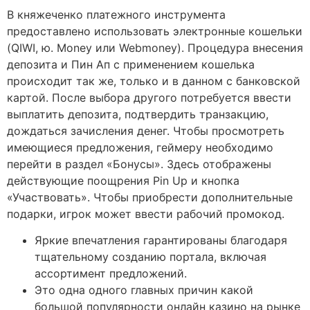
В княжеченко платежного инструмента
предоставлено использовать электронные кошельки
(QIWI, ю. Money или Webmoney). Процедура внесения
депозита и Пин Ап с применением кошелька
происходит так же, только и в данном с банковской
картой. После выбора другого потребуется ввести
выплатить депозита, подтвердить транзакцию,
дождаться зачисления денег. Чтобы просмотреть
имеющиеся предложения, геймеру необходимо
перейти в раздел «Бонусы». Здесь отображены
действующие поощрения Pin Up и кнопка
«Участвовать». Чтобы приобрести дополнительные
подарки, игрок может ввести рабочий промокод.
Яркие впечатления гарантированы благодаря
тщательному созданию портала, включая
ассортимент предложений.
Это одна одного главных причин какой
большой популярности онлайн казино на рынке