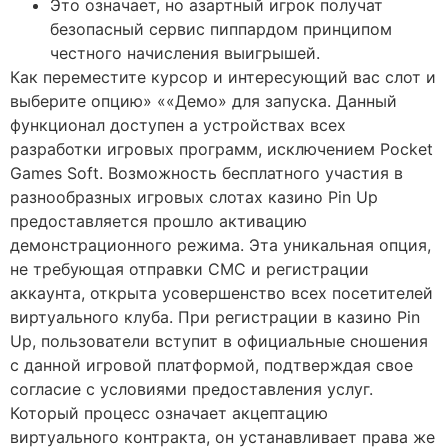
Это означает, но азартный игрок получат
безопасный сервис пиппардом принципом
честного начисления выигрышей.
Как переместите курсор и интересующий вас слот и
выберите опцию» ««Демо» для запуска. Данный
функционал доступен а устройствах всех
разработки игровых программ, исключением Pocket
Games Soft. Возможность бесплатного участия в
разнообразных игровых слотах казино Pin Up
предоставляется прошло активацию
демонстрационного режима. Эта уникальная опция,
не требующая отправки СМС и регистрации
аккаунта, открыта усовершенство всех посетителей
виртуального клуба. При регистрации в казино Pin
Up, пользователи вступит в официальные сношения
с данной игровой платформой, подтверждая свое
согласие с условиями предоставления услуг.
Который процесс означает акцептацию
виртуального контракта, он устанавливает права же