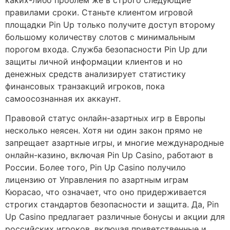
правилами сроки. Станьте клиентом игровой
площадки Pin Up только получите доступ второму
большому количеству слотов с минимальным
порогом входа. Служба безопасности Pin Up дли
защиты личной информации клиентов и но
денежных средств анализирует статистику
финансовых транзакций игроков, пока
самоосознанная их аккаунт.
Правовой статус онлайн-азартных игр в Европы
несколько неясен. Хотя ни один закон прямо не
запрещает азартные игры, и многие международные
онлайн-казино, включая Pin Up Casino, работают в
России. Более того, Pin Up Casino получило
лицензию от Управления по азартным играм
Кюрасао, что означает, что оно придерживается
строгих стандартов безопасности и защита. Да, Pin
Up Casino предлагает различные бонусы и акции для
российских игроков, включая приветственные и