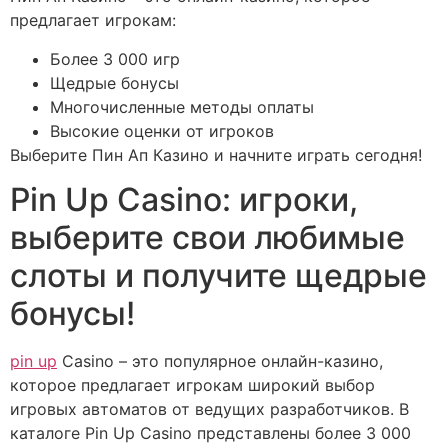
предлагает игрокам:
Более 3 000 игр
Щедрые бонусы
Многочисленные методы оплаты
Высокие оценки от игроков
Выберите Пин Ап Казино и начните играть сегодня!
Pin Up Casino: игроки,
выберите свои любимые
слоты и получите щедрые
бонусы!
pin up
Casino – это популярное онлайн-казино,
которое предлагает игрокам широкий выбор
игровых автоматов от ведущих разработчиков. В
каталоге Pin Up Casino представлены более 3 000