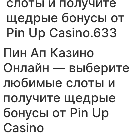
слоты и получите
щедрые бонусы от
Pin Up Casino.633
Пин Ап Казино
Онлайн — выберите
любимые слоты и
получите щедрые
бонусы от Pin Up
Casino