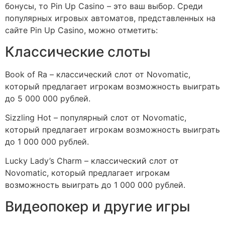
бонусы, то Pin Up Casino – это ваш выбор. Среди
популярных игровых автоматов, представленных на
сайте Pin Up Casino, можно отметить:
Классические слоты
Book of Ra – классический слот от Novomatic,
который предлагает игрокам возможность выиграть
до 5 000 000 рублей.
Sizzling Hot – популярный слот от Novomatic,
который предлагает игрокам возможность выиграть
до 1 000 000 рублей.
Lucky Lady’s Charm – классический слот от
Novomatic, который предлагает игрокам
возможность выиграть до 1 000 000 рублей.
Видеопокер и другие игры