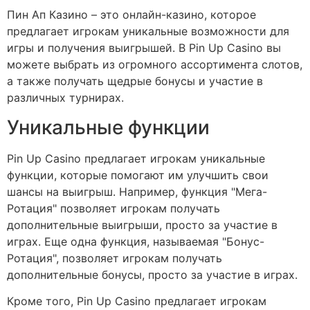
Пин Ап Казино – это онлайн-казино, которое
предлагает игрокам уникальные возможности для
игры и получения выигрышей. В Pin Up Casino вы
можете выбрать из огромного ассортимента слотов,
а также получать щедрые бонусы и участие в
различных турнирах.
Уникальные функции
Pin Up Casino предлагает игрокам уникальные
функции, которые помогают им улучшить свои
шансы на выигрыш. Например, функция "Мега-
Ротация" позволяет игрокам получать
дополнительные выигрыши, просто за участие в
играх. Еще одна функция, называемая "Бонус-
Ротация", позволяет игрокам получать
дополнительные бонусы, просто за участие в играх.
Кроме того, Pin Up Casino предлагает игрокам