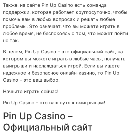
Также, на сайте Pin Up Casino есть команда
поддержки, которая работает круглосуточно, чтобы
помочь вам в любых вопросах и решать любые
проблемы. Это означает, что вы можете играть в
любое время, не беспокоясь о том, что может пойти
не так.
В целом, Pin Up Casino – это официальный сайт, на
котором вы можете играть в любые часы, получать
выигрыши и наслаждаться игрой. Если вы ищете
надежное и безопасное онлайн-казино, то Pin Up
Casino – это ваш выбор.
Начните играть сейчас!
Pin Up Casino – это ваш путь к выигрышам!
Pin Up Casino –
Официальный сайт