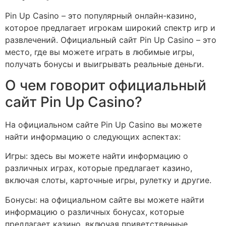
Pin Up Casino – это популярный онлайн-казино,
которое предлагает игрокам широкий спектр игр и
развлечений. Официальный сайт Pin Up Casino – это
место, где вы можете играть в любимые игры,
получать бонусы и выигрывать реальные деньги.
О чем говорит официальный
сайт Pin Up Casino?
На официальном сайте Pin Up Casino вы можете
найти информацию о следующих аспектах:
Игры: здесь вы можете найти информацию о
различных играх, которые предлагает казино,
включая слоты, карточные игры, рулетку и другие.
Бонусы: на официальном сайте вы можете найти
информацию о различных бонусах, которые
предлагает казино, включая приветственные