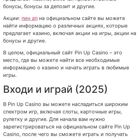
бонусы, бонусы за депозит и другие.
Акции:
пин ап
на официальном сайте вы можете
найти информацию о различных акциях, которые
предлагает казино, включая акции на игры, акции на
бонусы и другие.
В целом, официальный сайт Pin Up Casino – это
место, где вы можете найти все необходимые
информацию о казино и начать играть в любимые
игры.
Входи и играй (2025)
В Pin Up Casino вы можете насладиться широким
спектром игр, включая слоты, карточные игры,
рулетку и другие. Для начала вам нужно
зарегистрироваться на официальном сайте Pin Up
Casino, после чего вы сможете играть и получать