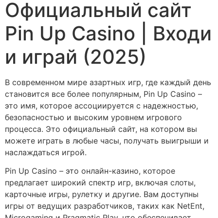
Официальный сайт
Pin Up Casino | Входи
и играй (2025)
В современном мире азартных игр, где каждый день
становится все более популярным, Pin Up Casino –
это имя, которое ассоциируется с надежностью,
безопасностью и высоким уровнем игрового
процесса. Это официальный сайт, на котором вы
можете играть в любые часы, получать выигрыши и
наслаждаться игрой.
Pin Up Casino – это онлайн-казино, которое
предлагает широкий спектр игр, включая слоты,
карточные игры, рулетку и другие. Вам доступны
игры от ведущих разработчиков, таких как NetEnt,
Microgaming и Pragmatic Play, что обеспечивает