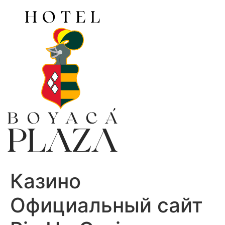
Ir
al
contenido
Казино
Официальный сайт