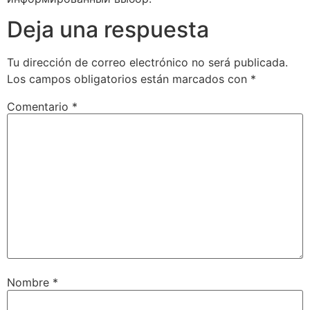
Deja una respuesta
Tu dirección de correo electrónico no será publicada.
Los campos obligatorios están marcados con
*
Comentario
*
Nombre
*