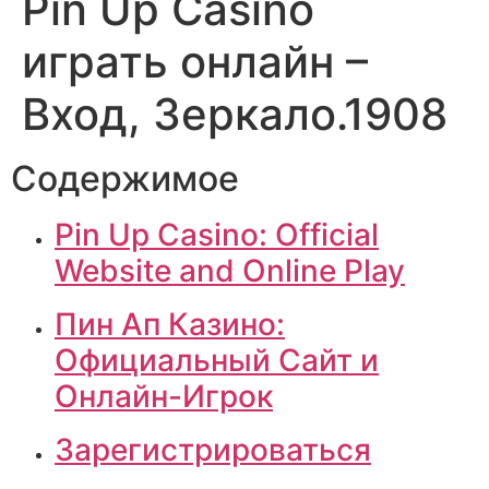
Pin Up Casino
играть онлайн –
Вход, Зеркало.1908
Содержимое
Pin Up Casino: Official
Website and Online Play
Пин Ап Казино:
Официальный Сайт и
Онлайн-Игрок
Зарегистрироваться