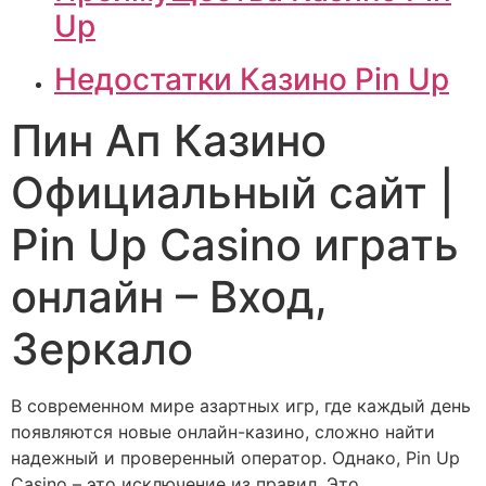
Up
Недостатки Казино Pin Up
Пин Ап Казино
Официальный сайт |
Pin Up Casino играть
онлайн – Вход,
Зеркало
В современном мире азартных игр, где каждый день
появляются новые онлайн-казино, сложно найти
надежный и проверенный оператор. Однако, Pin Up
Casino – это исключение из правил. Это