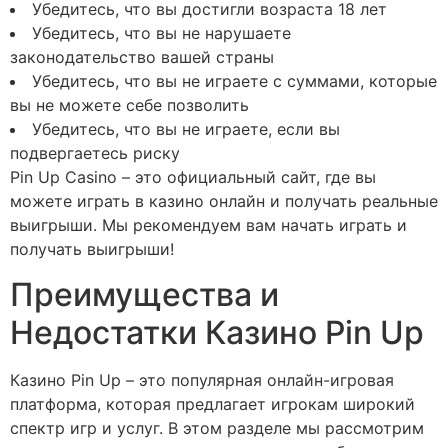
Убедитесь, что вы достигли возраста 18 лет
Убедитесь, что вы не нарушаете
законодательство вашей страны
Убедитесь, что вы не играете с суммами, которые
вы не можете себе позволить
Убедитесь, что вы не играете, если вы
подвергаетесь риску
Pin Up Casino – это официальный сайт, где вы
можете играть в казино онлайн и получать реальные
выигрыши. Мы рекомендуем вам начать играть и
получать выигрыши!
Преимущества и
Недостатки Казино Pin Up
Казино Pin Up – это популярная онлайн-игровая
платформа, которая предлагает игрокам широкий
спектр игр и услуг. В этом разделе мы рассмотрим