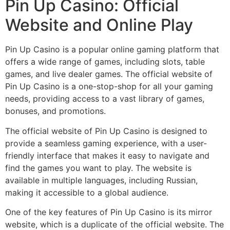
Pin Up Casino: Official
Website and Online Play
Pin Up Casino is a popular online gaming platform that
offers a wide range of games, including slots, table
games, and live dealer games. The official website of
Pin Up Casino is a one-stop-shop for all your gaming
needs, providing access to a vast library of games,
bonuses, and promotions.
The official website of Pin Up Casino is designed to
provide a seamless gaming experience, with a user-
friendly interface that makes it easy to navigate and
find the games you want to play. The website is
available in multiple languages, including Russian,
making it accessible to a global audience.
One of the key features of Pin Up Casino is its mirror
website, which is a duplicate of the official website. The