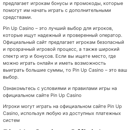
предлагает игрокам бонусы и промокоды, которые
помогут им начать играть с дополнительными
средствами.
Pin Up Casino – это лучший выбор для игроков,
которые ищут надежный и проверенный оператор.
Официальный сайт предлагает игрокам безопасный
и прозрачный игровой процесс, а также широкий
спектр игр и бонусов. Если вы ищете место, где
можно играть онлайн и иметь возможность
выиграть большие суммы, то Pin Up Casino – это ваш
выбор.
Ознакомьтесь с условиями и правилами игры на
официальном сайте Pin Up Casino
Игроки могут играть на официальном сайте Pin Up
Casino, используя любую из доступных платежных
систем