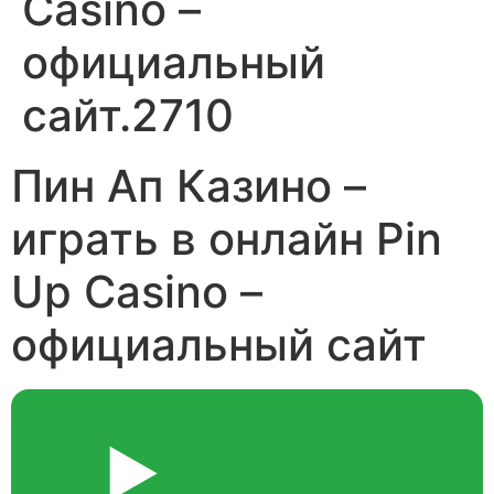
Casino –
официальный
сайт.2710
Пин Ап Казино –
играть в онлайн Pin
Up Casino –
официальный сайт
▶️