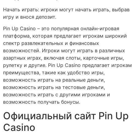
Начать играть: игроки могут начать играть, выбрав
игру и внося депозит.
Pin Up Casino – это популярная онлайн-игровая
платформа, которая предлагает игрокам широкий
спектр развлекательных и финансовых
возможностей. Игроки могут играть в различных
азартных играх, включая слоты, карточные игры,
рулетку и другие. Pin Up Casino предлагает игрокам
преимущества, такие как удобство игры,
возможность играть на реальные деньги,
возможность играть на тестовые деньги,
возможность играть с другими игроками и
возможность получать бонусы.
Официальный сайт Pin Up
Casino