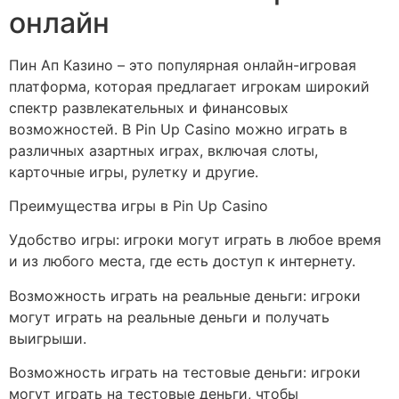
онлайн
Пин Ап Казино – это популярная онлайн-игровая
платформа, которая предлагает игрокам широкий
спектр развлекательных и финансовых
возможностей. В Pin Up Casino можно играть в
различных азартных играх, включая слоты,
карточные игры, рулетку и другие.
Преимущества игры в Pin Up Casino
Удобство игры: игроки могут играть в любое время
и из любого места, где есть доступ к интернету.
Возможность играть на реальные деньги: игроки
могут играть на реальные деньги и получать
выигрыши.
Возможность играть на тестовые деньги: игроки
могут играть на тестовые деньги, чтобы