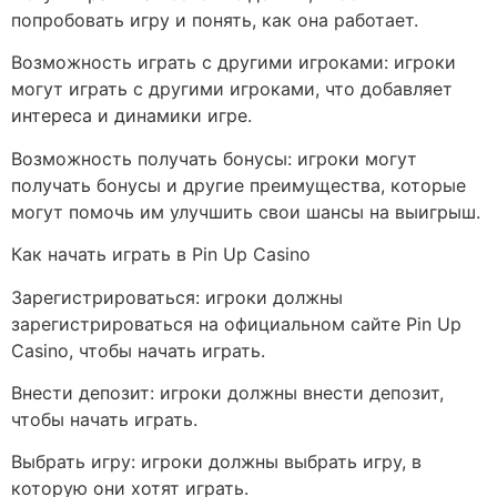
попробовать игру и понять, как она работает.
Возможность играть с другими игроками: игроки
могут играть с другими игроками, что добавляет
интереса и динамики игре.
Возможность получать бонусы: игроки могут
получать бонусы и другие преимущества, которые
могут помочь им улучшить свои шансы на выигрыш.
Как начать играть в Pin Up Casino
Зарегистрироваться: игроки должны
зарегистрироваться на официальном сайте Pin Up
Casino, чтобы начать играть.
Внести депозит: игроки должны внести депозит,
чтобы начать играть.
Выбрать игру: игроки должны выбрать игру, в
которую они хотят играть.