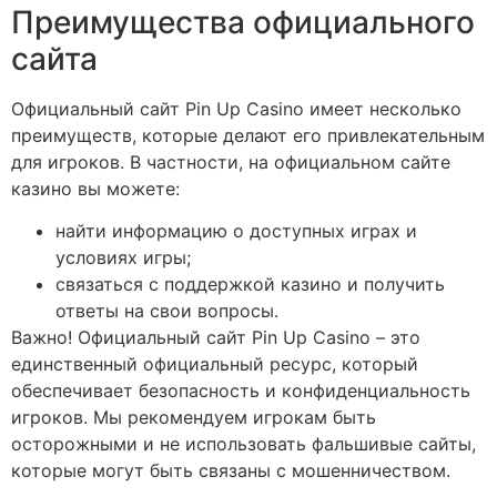
Преимущества официального
сайта
Официальный сайт Pin Up Casino имеет несколько
преимуществ, которые делают его привлекательным
для игроков. В частности, на официальном сайте
казино вы можете:
найти информацию о доступных играх и
условиях игры;
связаться с поддержкой казино и получить
ответы на свои вопросы.
Важно! Официальный сайт Pin Up Casino – это
единственный официальный ресурс, который
обеспечивает безопасность и конфиденциальность
игроков. Мы рекомендуем игрокам быть
осторожными и не использовать фальшивые сайты,
которые могут быть связаны с мошенничеством.