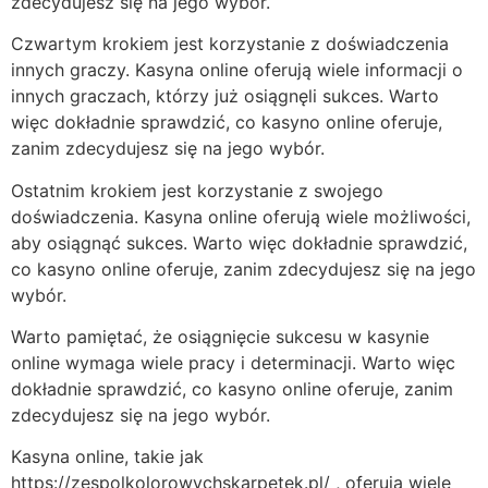
zdecydujesz się na jego wybór.
Czwartym krokiem jest korzystanie z doświadczenia
innych graczy. Kasyna online oferują wiele informacji o
innych graczach, którzy już osiągnęli sukces. Warto
więc dokładnie sprawdzić, co kasyno online oferuje,
zanim zdecydujesz się na jego wybór.
Ostatnim krokiem jest korzystanie z swojego
doświadczenia. Kasyna online oferują wiele możliwości,
aby osiągnąć sukces. Warto więc dokładnie sprawdzić,
co kasyno online oferuje, zanim zdecydujesz się na jego
wybór.
Warto pamiętać, że osiągnięcie sukcesu w kasynie
online wymaga wiele pracy i determinacji. Warto więc
dokładnie sprawdzić, co kasyno online oferuje, zanim
zdecydujesz się na jego wybór.
Kasyna online, takie jak
https://zespolkolorowychskarpetek.pl/ , oferują wiele