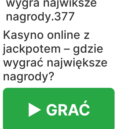
wygra najwiksze
nagrody.377
Kasyno online z
jackpotem – gdzie
wygrać największe
nagrody?
▶️ GRAĆ