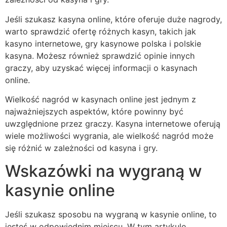
Jeśli szukasz kasyna online, które oferuje duże nagrody,
warto sprawdzić ofertę różnych kasyn, takich jak
kasyno internetowe, gry kasynowe polska i polskie
kasyna. Możesz również sprawdzić opinie innych
graczy, aby uzyskać więcej informacji o kasynach
online.
Wielkość nagród w kasynach online jest jednym z
najważniejszych aspektów, które powinny być
uwzględnione przez graczy. Kasyna internetowe oferują
wiele możliwości wygrania, ale wielkość nagród może
się różnić w zależności od kasyna i gry.
Wskazówki na wygraną w
kasynie online
Jeśli szukasz sposobu na wygraną w kasynie online, to
jesteś w odpowiednim miejscu. W tym artykule