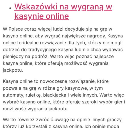
Wskazówki na wygraną w
kasynie online
W Polsce coraz więcej ludzi decyduje się na grę w
kasyno online, aby wygrać największe nagrody. Kasyna
online to idealne rozwiązanie dla tych, którzy nie mogli
dotrzeć do tradycyjnego kasyna lub nie chcą wydawać
pieniędzy na podróż. Warto więc poznać najlepsze
kasyna online, które oferują możliwość wygrania
jackpotu.
Kasyna online to nowoczesne rozwiązanie, które
pozwala na grę w różne gry kasynowe, w tym
automaty, ruletkę, blackjacka i wiele innych. Warto więc
wybrać kasyno online, które oferuje szeroki wybór gier i
możliwość wygrania jackpotu.
Warto również zwrócić uwagę na opinie innych graczy,
którzy już korzystali z kasyna online. Ich opinie mogą