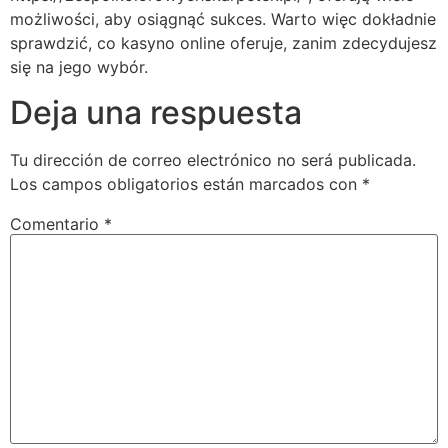
możliwości, aby osiągnąć sukces. Warto więc dokładnie
sprawdzić, co kasyno online oferuje, zanim zdecydujesz
się na jego wybór.
Deja una respuesta
Tu dirección de correo electrónico no será publicada.
Los campos obligatorios están marcados con
*
Comentario
*