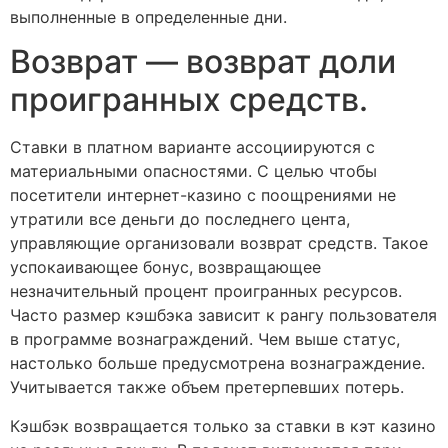
выполненные в определенные дни.
Возврат — возврат доли
проигранных средств.
Ставки в платном варианте ассоциируются с
материальными опасностями. С целью чтобы
посетители интернет-казино с поощрениями не
утратили все деньги до последнего цента,
управляющие организовали возврат средств. Такое
успокаивающее бонус, возвращающее
незначительный процент проигранных ресурсов.
Часто размер кэшбэка зависит к рангу пользователя
в программе вознаграждений. Чем выше статус,
настолько больше предусмотрена вознаграждение.
Учитывается также объем претерпевших потерь.
Кэшбэк возвращается только за ставки в кэт казино