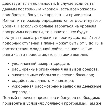
действует план лояльности. В случае если быть
данным постоянным игроком, есть возможность
приобретать бонусные презенты и привилегии.
Ихние тип и размер определяются от достигнутого
уровня. Насколько больше забраться на уровням
программы верности, то значительнее будут
поступать вознаграждения и преимущества. Итого
подобных ступеней в плане может быть от 3 до 15, в
соответствии с заданной сайта. На наивысшие
ранги часто предоставляются такие выгоды:
увеличенный возврат средств.
расширенные ограничения на вывод средств.
значительные сборы за внесение балансов;
содействие личного менеджера;
ускоренная рассмотрение заявок на денежные
переводы.
Полный перечень презентов и бонусов необходимо
проверять в условиях лояльной программы. Там же