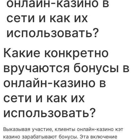
онлайн-казино в
сети и как их
использовать?
Какие конкретно
вручаются бонусы в
онлайн-казино в
сети и как их
использовать?
Выказывая участие, клиенты онлайн-казино кэт
казино зарабатывают бонусы. Эта включение