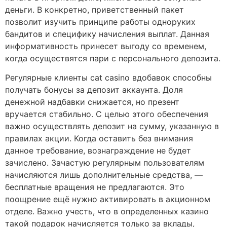
деньги. В конкретно, приветственный пакет
позволит изучить принципе работы одноруких
бандитов и специфику начисления выплат. Данная
информативность принесет выгоду со временем,
когда осуществятся пари с персонального депозита.
Регулярные клиенты cat casino вдобавок способны
получать бонусы за депозит аккаунта. Доля
денежной надбавки снижается, но презент
вручается стабильно. С целью этого обеспечения
важно осуществлять депозит на сумму, указанную в
правилах акции. Когда оставить без внимания
данное требование, вознаграждение не будет
зачислено. Зачастую регулярным пользователям
начисляются лишь дополнительные средства, —
бесплатные вращения не предлагаются. Это
поощрение ещё нужно активировать в акционном
отделе. Важно учесть, что в определенных казино
такой подарок начисляется только за вклады,