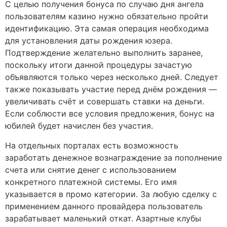
С целью получения бонуса по случаю дня ангела
пользователям казино нужно обязательно пройти
идентификацию. Эта самая операция необходима
для установления даты рождения юзера.
Подтверждение желательно выполнить заранее,
поскольку итоги данной процедуры зачастую
объявляются только через несколько дней. Следует
также показывать участие перед днём рождения —
увеличивать счёт и совершать ставки на деньги.
Если соблюсти все условия предложения, бонус на
юбилей будет начислен без участия.
На отдельных порталах есть возможность
заработать денежное вознаграждение за пополнение
счета или снятие денег с использованием
конкретного платежной системы. Его имя
указывается в промо категории. За любую сделку с
применением данного провайдера пользователь
зарабатывает маленький откат. Азартные клубы