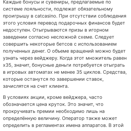
Каждые бонусы и сувениры, предлагаемые по
системе лояльности, подлежат обязательному
проигрышу в catcasino. При отсутствии соблюдения
этого условия перевод подарочных финансов будет
недоступен. Отыгрываются призы в игорном
заведении согласно несложной схеме. Следует
совершить некоторые бетсов с использованием
полученных денег. О объеме вращений можно будет
узнать через вейджеру. Когда этот множитель равен
х35, значит, бонусные деньги потребуется отыграть
в игровых автоматах не менее 35 циклов. Средства,
которые останутся по завершении ставок,
зачислятся на счет клиента.
В условиях акции, кроме вейджера, часто
обозначается цена круток. Это значит, что
прокручивать премии необходимо лишь на
определённую величину. Оператор также может
определить в регламентах имена аппаратов. В этой