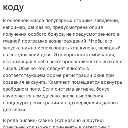
коду
В основной массе популярных игорных заведений,
например, cat casino, предусмотрена опция
получения особого бонуса, не предусмотренного в
главной программе вознаграждений. Чтобы его
запуска нужно использовать код купона, валидный
на сегодняшний день. Эта короткая комбинация,
включающая в себя некоторое количество знаков и
чисел. Обычно код следует вписать в
соответствующем форме регистрации окне при
создания аккаунта. Комплект помещается вовнутрь
свободном поле. Если система активна, бонус
начисляется немедленно после выполнения
процедуры регистрации и подтверждения данных
для связи.
В ряде онлайн-казино (кэт казино и других)
бонусный код можно применять в категории с