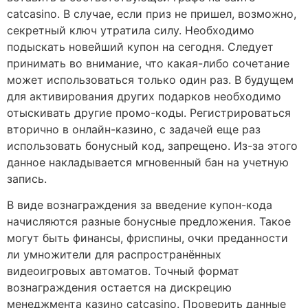
catcasino. В случае, если приз не пришел, возможно,
секретный ключ утратила силу. Необходимо
подыскать новейший купон на сегодня. Следует
принимать во внимание, что какая-либо сочетание
может использоваться только один раз. В будущем
для активирования других подарков необходимо
отыскивать другие промо-коды. Регистрироваться
вторично в онлайн-казино, с задачей еще раз
использовать бонусный код, запрещено. Из-за этого
данное накладывается мгновенный бан на учетную
запись.
В виде вознаграждения за введение купон-кода
начисляются разные бонусные предложения. Такое
могут быть финансы, фриспины, очки преданности
ли умножители для распространённых
видеоигровых автоматов. Точный формат
вознаграждения остается на дискрецию
менеджмента казино catcasino. Проверить данные