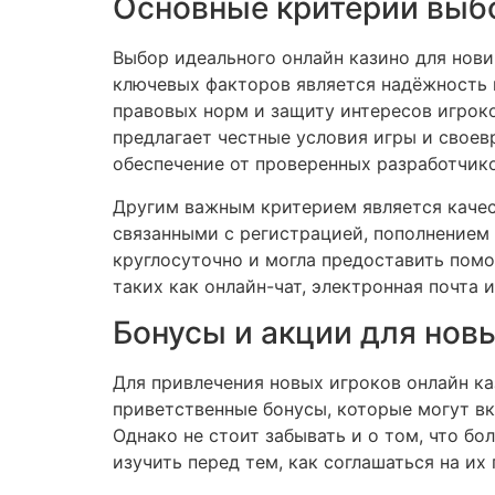
Основные критерии выбо
Выбор идеального онлайн казино для нов
ключевых факторов является надёжность 
правовых норм и защиту интересов игрок
предлагает честные условия игры и своев
обеспечение от проверенных разработчико
Другим важным критерием является качес
связанными с регистрацией, пополнением
круглосуточно и могла предоставить помо
таких как онлайн-чат, электронная почта и
Бонусы и акции для нов
Для привлечения новых игроков онлайн ка
приветственные бонусы, которые могут вкл
Однако не стоит забывать и о том, что 
изучить перед тем, как соглашаться на и