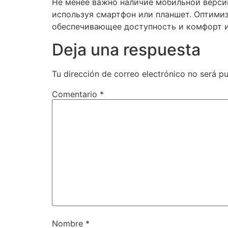
Не менее важно наличие мобильной версии
используя смартфон или планшет. Оптими
обеспечивающее доступность и комфорт и
Deja una respuesta
Tu dirección de correo electrónico no será pu
Comentario
*
Nombre
*