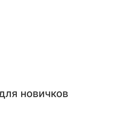
для новичков