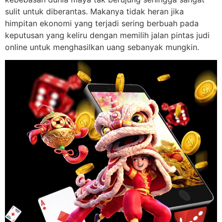
sulit untuk diberantas. Makanya tidak heran jika
himpitan ekonomi yang terjadi sering berbuah pada
keputusan yang keliru dengan memilih jalan pintas judi
online untuk menghasilkan uang sebanyak mungkin.