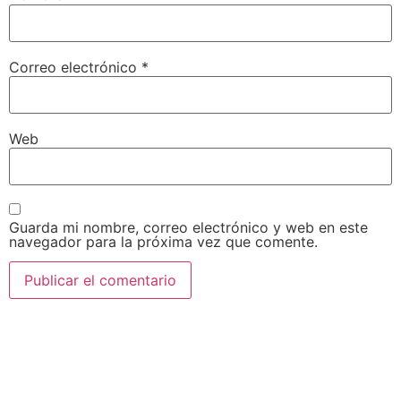
Correo electrónico
*
Web
Guarda mi nombre, correo electrónico y web en este
navegador para la próxima vez que comente.