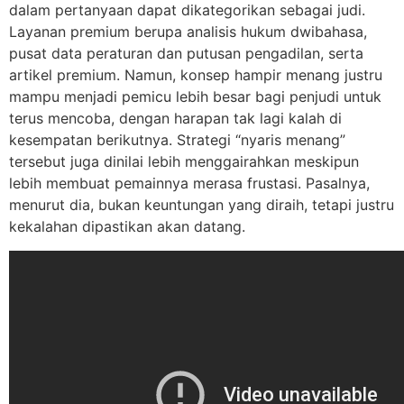
dalam pertanyaan dapat dikategorikan sebagai judi.
Layanan premium berupa analisis hukum dwibahasa,
pusat data peraturan dan putusan pengadilan, serta
artikel premium. Namun, konsep hampir menang justru
mampu menjadi pemicu lebih besar bagi penjudi untuk
terus mencoba, dengan harapan tak lagi kalah di
kesempatan berikutnya. Strategi “nyaris menang”
tersebut juga dinilai lebih menggairahkan meskipun
lebih membuat pemainnya merasa frustasi. Pasalnya,
menurut dia, bukan keuntungan yang diraih, tetapi justru
kekalahan dipastikan akan datang.