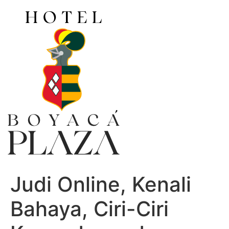
Ir
al
contenido
Judi Online, Kenali
Bahaya, Ciri-Ciri