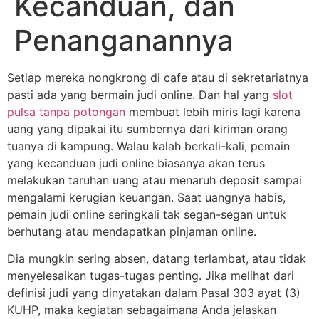
Kecanduan, dan
Penanganannya
Setiap mereka nongkrong di cafe atau di sekretariatnya
pasti ada yang bermain judi online. Dan hal yang
slot
pulsa tanpa potongan
membuat lebih miris lagi karena
uang yang dipakai itu sumbernya dari kiriman orang
tuanya di kampung. Walau kalah berkali-kali, pemain
yang kecanduan judi online biasanya akan terus
melakukan taruhan uang atau menaruh deposit sampai
mengalami kerugian keuangan. Saat uangnya habis,
pemain judi online seringkali tak segan-segan untuk
berhutang atau mendapatkan pinjaman online.
Dia mungkin sering absen, datang terlambat, atau tidak
menyelesaikan tugas-tugas penting. Jika melihat dari
definisi judi yang dinyatakan dalam Pasal 303 ayat (3)
KUHP, maka kegiatan sebagaimana Anda jelaskan