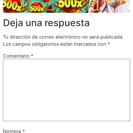
Deja una respuesta
Tu dirección de correo electrónico no será publicada.
Los campos obligatorios están marcados con
*
Comentario
*
Nombre
*