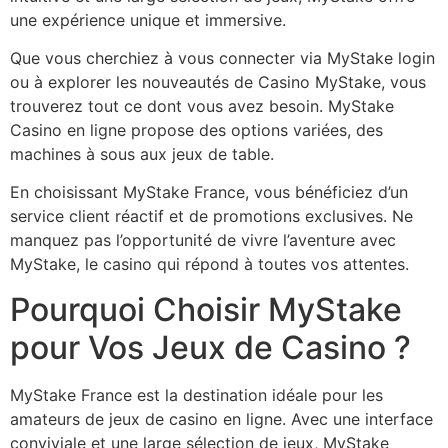
une expérience unique et immersive.
Que vous cherchiez à vous connecter via MyStake login
ou à explorer les nouveautés de Casino MyStake, vous
trouverez tout ce dont vous avez besoin. MyStake
Casino en ligne propose des options variées, des
machines à sous aux jeux de table.
En choisissant MyStake France, vous bénéficiez d’un
service client réactif et de promotions exclusives. Ne
manquez pas l’opportunité de vivre l’aventure avec
MyStake, le casino qui répond à toutes vos attentes.
Pourquoi Choisir MyStake
pour Vos Jeux de Casino ?
MyStake France est la destination idéale pour les
amateurs de jeux de casino en ligne. Avec une interface
conviviale et une large sélection de jeux, MyStake