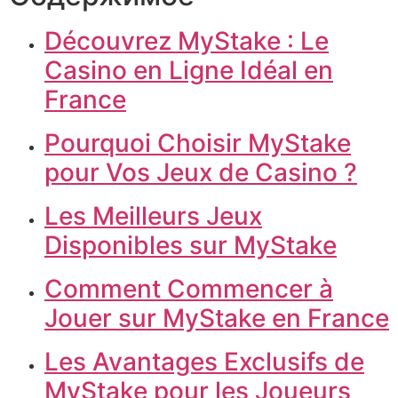
Découvrez MyStake : Le
Casino en Ligne Idéal en
France
Pourquoi Choisir MyStake
pour Vos Jeux de Casino ?
Les Meilleurs Jeux
Disponibles sur MyStake
Comment Commencer à
Jouer sur MyStake en France
Les Avantages Exclusifs de
MyStake pour les Joueurs