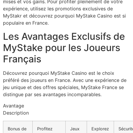
mises et vos gains. Pour profiter pleinement de votre
expérience, utilisez les promotions exclusives de
MyStakr et découvrez pourquoi MyStake Casino est si
populaire en France.
Les Avantages Exclusifs de
MyStake pour les Joueurs
Français
Découvrez pourquoi MyStake Casino est le choix
préféré des joueurs en France. Avec une expérience de
jeu unique et des offres spéciales, MyStake France se
distingue par ses avantages incomparables.
Avantage
Description
Bonus de
Profitez
Jeux
Explorez
Sécurit