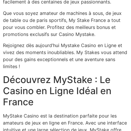
facilement à des centaines de jeux passionnants.
Que vous soyez amateur de machines à sous, de jeux
de table ou de paris sportifs, My Stake France a tout
pour vous combler. Profitez des meilleurs bonus et
promotions exclusifs sur Casino Mystake.
Rejoignez dès aujourd’hui Mystake Casino en Ligne et
vivez des moments inoubliables. My Stakes vous attend
pour des gains exceptionnels et une aventure sans
limites !
Découvrez MyStake : Le
Casino en Ligne Idéal en
France
MyStake Casino est la destination parfaite pour les
amateurs de jeux en ligne en France. Avec une interface
intuitive et une large sélection de jeux, MyStake offre