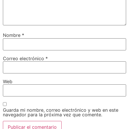
Nombre
*
Correo electrónico
*
Web
Guarda mi nombre, correo electrónico y web en este
navegador para la próxima vez que comente.