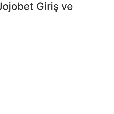
ojobet Giriş ve