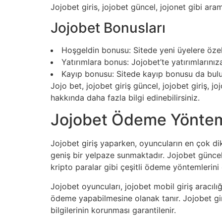
Jojobet giris, jojobet güncel, jojonet gibi ara
Jojobet Bonusları
Hoşgeldin bonusu: Sitede yeni üyelere öze
Yatırımlara bonus: Jojobet’te yatırımlarınız
Kayıp bonusu: Sitede kayıp bonusu da bulun
Jojo bet, jojobet giriş güncel, jojobet giriş, j
hakkında daha fazla bilgi edinebilirsiniz.
Jojobet Ödeme Yöntemle
Jojobet giriş yaparken, oyuncuların en çok dik
geniş bir yelpaze sunmaktadır. Jojobet güncel 
kripto paralar gibi çeşitli ödeme yöntemlerini
Jojobet oyuncuları, jojobet mobil giriş aracıl
ödeme yapabilmesine olanak tanır. Jojobet gir
bilgilerinin korunması garantilenir.