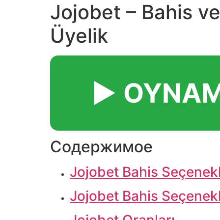
Jojobet – Bahis v
Üyelik
▶️ OYNA
Содержимое
Jojobet Bahis Seçenekl
Jojobet Bahis Seçenekl