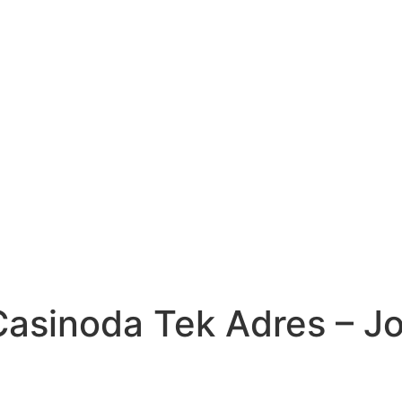
Casinoda Tek Adres – Jo