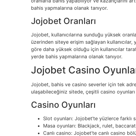
oranlarla bahis yapabiliyor ve kazançlarını artı
bahis yapmalarına olanak tanıyor.
Jojobet Oranları
Jojobet, kullanıcılarına sunduğu yüksek oranlar
üzerinden siteye erişim sağlayan kullanıcılar, y
göre daha yüksek olduğu için kullanıcılar tarafı
yerde bahis yapmalarına olanak tanıyor.
Jojobet Casino Oyunlar
Jojobet, bahis ve casino severler için tek adres
ulaşabileceğiniz sitede, çeşitli casino oyunlar
Casino Oyunları
Slot oyunları: Jojobet’te yüzlerce farklı 
Masa oyunları: Blackjack, rulet, baccara
Canlı casino: Jojobet’te canlı casino bö