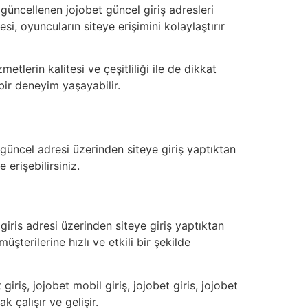
 güncellenen jojobet güncel giriş adresleri
i, oyuncuların siteye erişimini kolaylaştırır
tlerin kalitesi ve çeşitliliği ile de dikkat
bir deneyim yaşayabilir.
 güncel adresi üzerinden siteye giriş yaptıktan
 erişebilirsiniz.
giris adresi üzerinden siteye giriş yaptıktan
üşterilerine hızlı ve etkili bir şekilde
riş, jojobet mobil giriş, jojobet giris, jojobet
k çalışır ve gelişir.