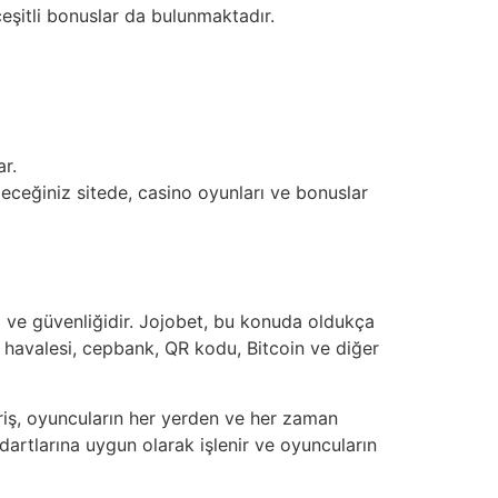
çeşitli bonuslar da bulunmaktadır.
r.
bileceğiniz sitede, casino oyunları ve bonuslar
i ve güvenliğidir. Jojobet, bu konuda oldukça
ka havalesi, cepbank, QR kodu, Bitcoin ve diğer
iriş, oyuncuların her yerden ve her zaman
artlarına uygun olarak işlenir ve oyuncuların