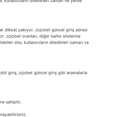
te, kullanıcıların diledikleri zaman ve yerde
rak dikkat çekiyor. Jojobet güncel giriş adresi
r. Jojobet oranları, diğer bahis sitelerine
ebilen site, kullanıcıların diledikleri zaman ve
obil giriş, jojobet güncel giriş gibi aramalarla
re sahiptir.
ayabilirsiniz.