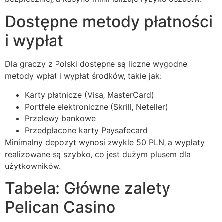
Dostępne metody płatności
i wypłat
Dla graczy z Polski dostępne są liczne wygodne
metody wpłat i wypłat środków‚ takie jak:
Karty płatnicze (Visa‚ MasterCard)
Portfele elektroniczne (Skrill‚ Neteller)
Przelewy bankowe
Przedpłacone karty Paysafecard
Minimalny depozyt wynosi zwykle 50 PLN‚ a wypłaty
realizowane są szybko‚ co jest dużym plusem dla
użytkowników.
Tabela: Główne zalety
Pelican Casino