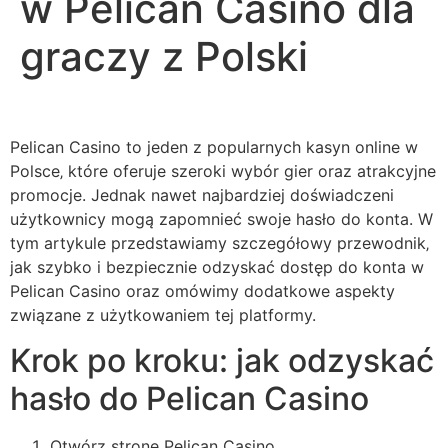
w Pelican Casino dla
graczy z Polski
Pelican Casino to jeden z popularnych kasyn online w
Polsce‚ które oferuje szeroki wybór gier oraz atrakcyjne
promocje. Jednak nawet najbardziej doświadczeni
użytkownicy mogą zapomnieć swoje hasło do konta. W
tym artykule przedstawiamy szczegółowy przewodnik‚
jak szybko i bezpiecznie odzyskać dostęp do konta w
Pelican Casino oraz omówimy dodatkowe aspekty
związane z użytkowaniem tej platformy.
Krok po kroku: jak odzyskać
hasło do Pelican Casino
Otwórz stronę Pelican Casino