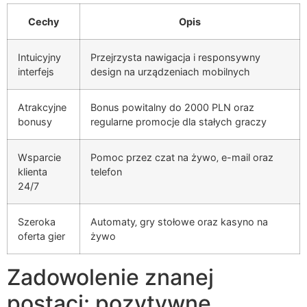
Cechy
Opis
Intuicyjny
Przejrzysta nawigacja i responsywny
interfejs
design na urządzeniach mobilnych
Atrakcyjne
Bonus powitalny do 2000 PLN oraz
bonusy
regularne promocje dla stałych graczy
Wsparcie
Pomoc przez czat na żywo‚ e-mail oraz
klienta
telefon
24/7
Szeroka
Automaty‚ gry stołowe oraz kasyno na
oferta gier
żywo
Zadowolenie znanej
postaci: pozytywne