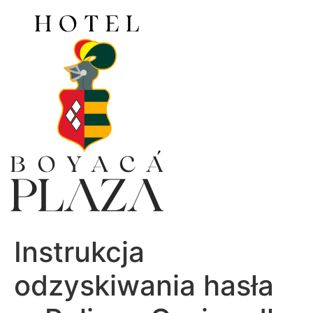
Ir
al
contenido
Instrukcja
odzyskiwania hasła