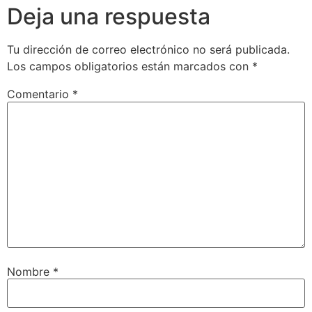
Deja una respuesta
Tu dirección de correo electrónico no será publicada.
Los campos obligatorios están marcados con
*
Comentario
*
Nombre
*