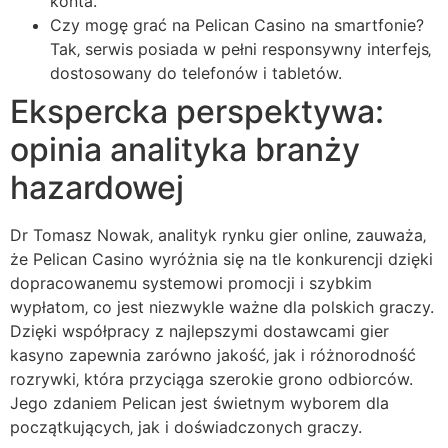
konta.
Czy mogę grać na Pelican Casino na smartfonie?
Tak‚ serwis posiada w pełni responsywny interfejs‚
dostosowany do telefonów i tabletów.
Ekspercka perspektywa:
opinia analityka branży
hazardowej
Dr Tomasz Nowak‚ analityk rynku gier online‚ zauważa‚
że Pelican Casino wyróżnia się na tle konkurencji dzięki
dopracowanemu systemowi promocji i szybkim
wypłatom‚ co jest niezwykle ważne dla polskich graczy.
Dzięki współpracy z najlepszymi dostawcami gier
kasyno zapewnia zarówno jakość‚ jak i różnorodność
rozrywki‚ która przyciąga szerokie grono odbiorców.
Jego zdaniem Pelican jest świetnym wyborem dla
początkujących‚ jak i doświadczonych graczy.