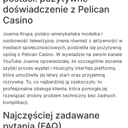
doświadczenie z Pelican
Casino
Joanna Krupa‚ polsko-amerykańska modelka i
osobowość telewizyjna‚ znana również z aktywności w
mediach społecznościowych‚ podzieliła się pozytywną
opinią o Pelican Casino. W wywiadzie na swoim kanale
YouTube Joanna opowiedziała‚ że szczególnie docenia
szybki proces wypłat i intuicyjny interfejs platformy‚
które umożliwiły jej łatwy start oraz przyjemną
rozrywkę. To‚ co najbardziej ją zaskoczyło‚ to
profesjonalna obsługa klienta‚ która pomogła jej
rozwiązać drobny problem techniczny bez żadnych
komplikacji.
Najczęściej zadawane
pytania (FAQ)