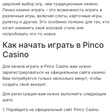
широкий выбор игр, чем традиционные казино.
Пинко казино играть – это возможность играть в
различные игры, включая слоты, карточные игры,
рулетку и другие. Это особенно полезно для тех, кто
хочет изменить свой игровой стиль или
попробовать что-то новое.
Как начать играть в Pinco
Casino
Для начала играть в Pinco Casino вам нужно
зарегистрироваться на официальном сайте казино.
Вам потребуется только несколько минут, чтобы
создать свой аккаунт.
Для регистрации вам нужно выполнить следующие
шаги:
1. Перейдите на официальный сайт Pinco Casino.