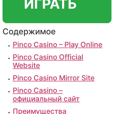
ИГРАТЬ
Содержимое
Pinco Casino – Play Online
Pinco Casino Official
Website
Pinco Casino Mirror Site
Pinco Casino –
официальный сайт
Преимущества