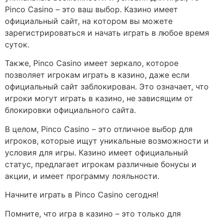
Pinco Casino – это ваш выбор. Казино имеет
официальный сайт, на котором вы можете
зарегистрироваться и начать играть в любое время
суток.
Также, Pinco Casino имеет зеркало, которое
позволяет игрокам играть в казино, даже если
официальный сайт заблокирован. Это означает, что
игроки могут играть в казино, не зависящим от
блокировки официального сайта.
В целом, Pinco Casino – это отличное выбор для
игроков, которые ищут уникальные возможности и
условия для игры. Казино имеет официальный
статус, предлагает игрокам различные бонусы и
акции, и имеет программу лояльности.
Начните играть в Pinco Casino сегодня!
Помните, что игра в казино – это только для