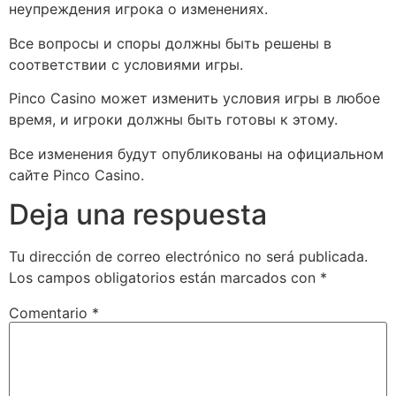
неупреждения игрока о изменениях.
Все вопросы и споры должны быть решены в
соответствии с условиями игры.
Pinco Casino может изменить условия игры в любое
время, и игроки должны быть готовы к этому.
Все изменения будут опубликованы на официальном
сайте Pinco Casino.
Deja una respuesta
Tu dirección de correo electrónico no será publicada.
Los campos obligatorios están marcados con
*
Comentario
*