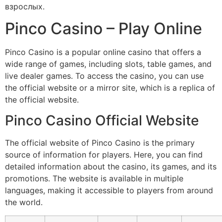
взрослых.
Pinco Casino – Play Online
Pinco Casino is a popular online casino that offers a
wide range of games, including slots, table games, and
live dealer games. To access the casino, you can use
the official website or a mirror site, which is a replica of
the official website.
Pinco Casino Official Website
The official website of Pinco Casino is the primary
source of information for players. Here, you can find
detailed information about the casino, its games, and its
promotions. The website is available in multiple
languages, making it accessible to players from around
the world.