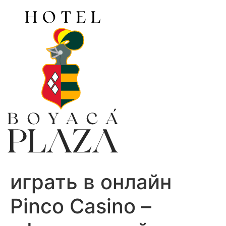
Ir
al
contenido
играть в онлайн
Pinco Casino –