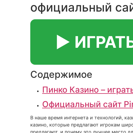
официальный са
▶️ ИГРАТ
Содержимое
Пинко Казино – играт
Официальный сайт Pi
В наше время интернета и технологий, каз
казино, которые предлагают игрокам широ
предлагают, и почему это лучшее место дл