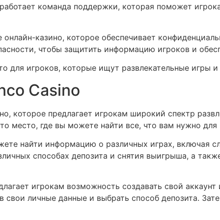
кже работает команда поддержки, которая поможет игро
е онлайн-казино, которое обеспечивает конфиденциаль
асности, чтобы защитить информацию игроков и обесп
то для игроков, которые ищут развлекательные игры и 
nco Casino
зино, которое предлагает игрокам широкий спектр разв
это место, где вы можете найти все, что вам нужно для
жете найти информацию о различных играх, включая сло
личных способах депозита и снятия выигрыша, а также
лагает игрокам возможность создавать свой аккаунт и
в свои личные данные и выбрать способ депозита. Зат