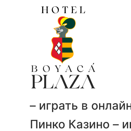
Ir
al
contenido
– играть в онлай
Пинко Казино – и