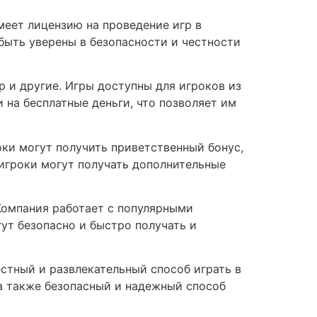
меет лицензию на проведение игр в
 быть уверены в безопасности и честности
р и другие. Игры доступны для игроков из
и на бесплатные деньги, что позволяет им
ки могут получить приветственный бонус,
о игроки могут получать дополнительные
Компания работает с популярными
огут безопасно и быстро получать и
естный и развлекательный способ играть в
 а также безопасный и надежный способ