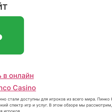
йт
Ь
ь в онлайн
nco Casino
ино стали доступны для игроков из всего мира. Пинко 
кий спектр игр и услуг. В этом обзоре мы рассмотрим,
я игроков.