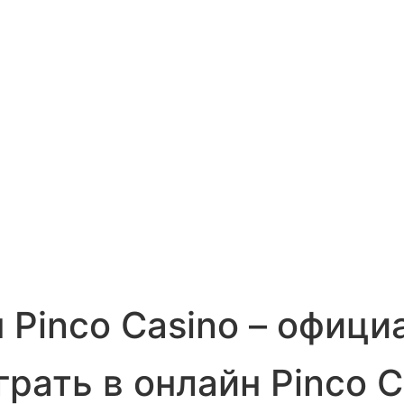
н Pinco Casino – офиц
грать в онлайн Pinco C