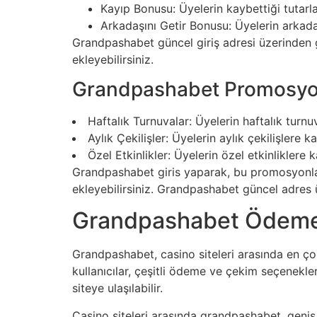
Kayıp Bonusu: Üyelerin kaybettiği tutarl
Arkadaşını Getir Bonusu: Üyelerin arkadaş
Grandpashabet güncel giriş adresi üzerinden g
ekleyebilirsiniz.
Grandpashabet Promosyo
Haftalık Turnuvalar: Üyelerin haftalık turnu
Aylık Çekilişler: Üyelerin aylık çekilişlere k
Özel Etkinlikler: Üyelerin özel etkinliklere k
Grandpashabet giris yaparak, bu promosyonlard
ekleyebilirsiniz. Grandpashabet güncel adres 
Grandpashabet Ödeme 
Grandpashabet, casino siteleri arasında en çok
kullanıcılar, çeşitli ödeme ve çekim seçenekl
siteye ulaşılabilir.
Casino siteleri arasında grandpashabet, geniş