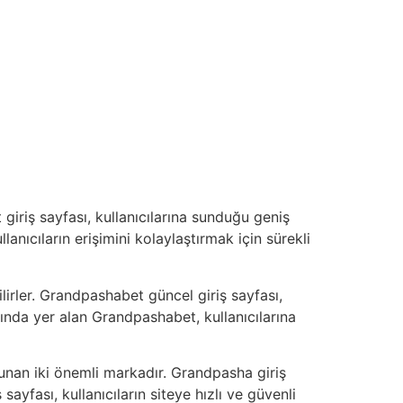
giriş sayfası, kullanıcılarına sunduğu geniş
anıcıların erişimini kolaylaştırmak için sürekli
irler. Grandpashabet güncel giriş sayfası,
asında yer alan Grandpashabet, kullanıcılarına
unan iki önemli markadır. Grandpasha giriş
sayfası, kullanıcıların siteye hızlı ve güvenli