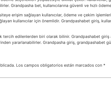
ilirler. Grandpasha bet, kullanıcılarına güvenli ve hızlı ödem
teye erişim sağlayan kullanıcılar, ödeme ve çekim işlemlerin
yan kullanıcılar için önemlidir. Grandpashabet giriş, kullanıc
 tercih edilenlerden biri olarak bilinir. Grandpashabet giriş
rinden yararlanabilirler. Grandpasha giriş, grandpashabet gün
blicada.
Los campos obligatorios están marcados con
*