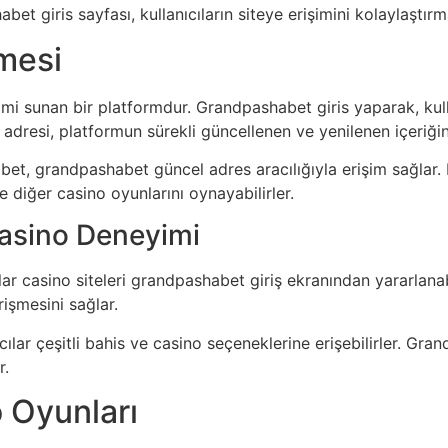
bet giris sayfası, kullanıcıların siteye erişimini kolaylaştır
mesi
i sunan bir platformdur. Grandpashabet giris yaparak, kulla
adresi, platformun sürekli güncellenen ve yenilenen içeriğini
t, grandpashabet güncel adres aracılığıyla erişim sağlar. Ku
 diğer casino oyunlarını oynayabilirler.
asino Deneyimi
lar casino siteleri grandpashabet giriş ekranından yararlana
rişmesini sağlar.
ılar çeşitli bahis ve casino seçeneklerine erişebilirler. Gra
r.
 Oyunları