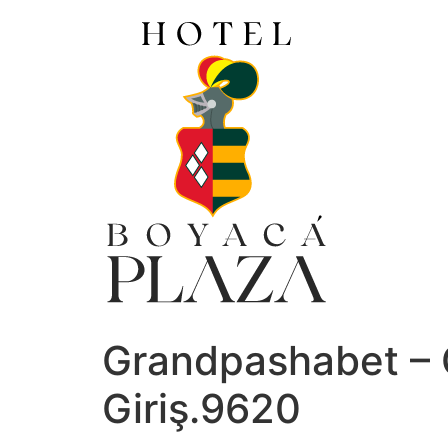
Ir
al
contenido
Grandpashabet – 
Giriş.9620