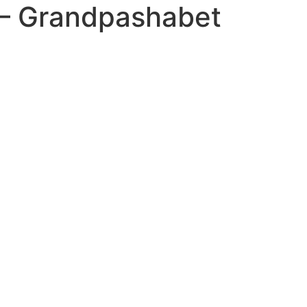
 – Grandpashabet