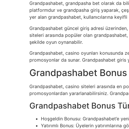
Grandpashabet, grandpasha bet olarak da biline
platformdur ve grandpasha giriş yaparak, çeşit
yer alan grandpashabet, kullanıcılarına keyifli
Grandpashabet güncel giriş adresi üzerinden, c
siteleri arasında popüler olan grandpashabet,
şekilde oyun oynanabilir.
Grandpashabet, casino oyunları konusunda zeng
promosyonlar da sunar. Grandpashabet giris yap
Grandpashabet Bonus 
Grandpashabet, casino siteleri arasında en po
promosyonlardan yararlanabilirsiniz. Grandpas
Grandpashabet Bonus Tür
Hoşgeldin Bonusu: Grandpashabet’e yeni 
Yatırımlı Bonus: Üyelerin yatırımlarına gö