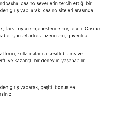
dpasha, casino severlerin tercih ettiği bir
en giriş yapılarak, casino siteleri arasında
 farklı oyun seçeneklerine erişilebilir. Casino
habet güncel adresi üzerinden, güvenli bir
form, kullanıcılarına çeşitli bonus ve
fli ve kazançlı bir deneyim yaşanabilir.
den giriş yaparak, çeşitli bonus ve
siniz.