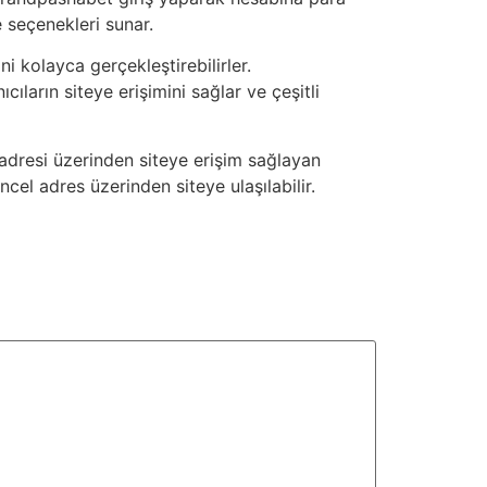
e seçenekleri sunar.
i kolayca gerçekleştirebilirler.
ıların siteye erişimini sağlar ve çeşitli
 adresi üzerinden siteye erişim sağlayan
cel adres üzerinden siteye ulaşılabilir.