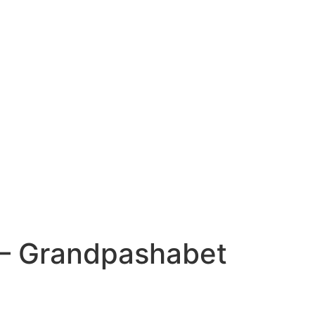
 – Grandpashabet