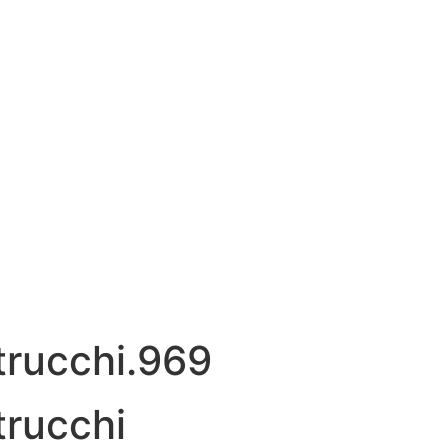
 trucchi.969
trucchi