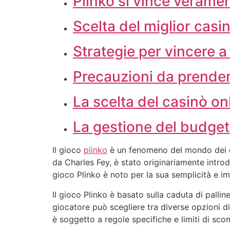
Plinko si vince verame
Scelta del miglior casi
Strategie per vincere a 
Precauzioni da prender
La scelta del casinò on
La gestione del budget
Il gioco
plinko
è un fenomeno del mondo dei cas
da Charles Fey, è stato originariamente introdo
gioco Plinko è noto per la sua semplicità e i
Il gioco Plinko è basato sulla caduta di pallin
giocatore può scegliere tra diverse opzioni d
è soggetto a regole specifiche e limiti di sc