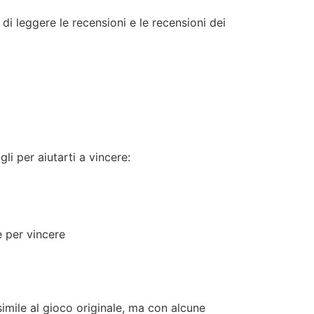
 di leggere le recensioni e le recensioni dei
li per aiutarti a vincere:
e per vincere
 simile al gioco originale, ma con alcune