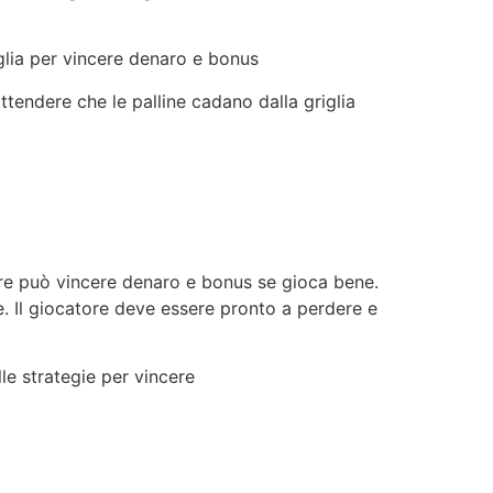
iglia per vincere denaro e bonus
ttendere che le palline cadano dalla griglia
tore può vincere denaro e bonus se gioca bene.
e. Il giocatore deve essere pronto a perdere e
le strategie per vincere