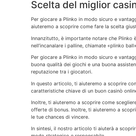
Scelta del miglior casi
Per giocare a Plinko in modo sicuro e vantaggi
aiuteremo a scoprire come fare la scelta gius
Innanzitutto, è importante notare che Plinko è
nell’incanalare i palline, chiamate «plinko bal
Per giocare a Plinko in modo sicuro e vantag
buona qualità dei giochi e una buona assistenz
reputazione tra i giocatori.
In questo articolo, ti aiuteremo a scoprire co
caratteristiche chiave di un buon casinò onlin
Inoltre, ti aiuteremo a scoprire come sceglier
offerte di bonus. Inoltre, ti aiuteremo a sco
le tue chances di vincere.
In sintesi, il nostro articolo ti aiuterà a sco
modo strategico e responsabile.