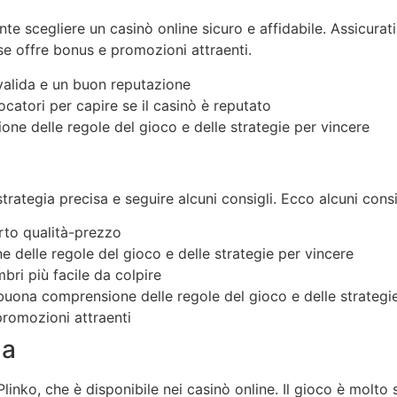
nte scegliere un casinò online sicuro e affidabile. Assicurati
 se offre bonus e promozioni attraenti.
 valida e un buon reputazione
ocatori per capire se il casinò è reputato
ne delle regole del gioco e delle strategie per vincere
rategia precisa e seguire alcuni consigli. Ecco alcuni consig
rto qualità-prezzo
 delle regole del gioco e delle strategie per vincere
mbri più facile da colpire
buona comprensione delle regole del gioco e delle strategi
promozioni attraenti
na
 Plinko, che è disponibile nei casinò online. Il gioco è molto