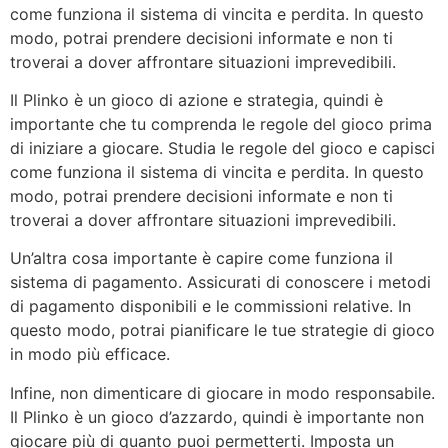
come funziona il sistema di vincita e perdita. In questo
modo, potrai prendere decisioni informate e non ti
troverai a dover affrontare situazioni imprevedibili.
Il Plinko è un gioco di azione e strategia, quindi è
importante che tu comprenda le regole del gioco prima
di iniziare a giocare. Studia le regole del gioco e capisci
come funziona il sistema di vincita e perdita. In questo
modo, potrai prendere decisioni informate e non ti
troverai a dover affrontare situazioni imprevedibili.
Un’altra cosa importante è capire come funziona il
sistema di pagamento. Assicurati di conoscere i metodi
di pagamento disponibili e le commissioni relative. In
questo modo, potrai pianificare le tue strategie di gioco
in modo più efficace.
Infine, non dimenticare di giocare in modo responsabile.
Il Plinko è un gioco d’azzardo, quindi è importante non
giocare più di quanto puoi permetterti. Imposta un