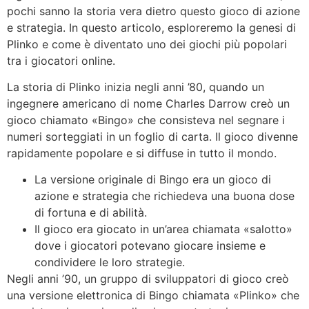
pochi sanno la storia vera dietro questo gioco di azione
e strategia. In questo articolo, esploreremo la genesi di
Plinko e come è diventato uno dei giochi più popolari
tra i giocatori online.
La storia di Plinko inizia negli anni ’80, quando un
ingegnere americano di nome Charles Darrow creò un
gioco chiamato «Bingo» che consisteva nel segnare i
numeri sorteggiati in un foglio di carta. Il gioco divenne
rapidamente popolare e si diffuse in tutto il mondo.
La versione originale di Bingo era un gioco di
azione e strategia che richiedeva una buona dose
di fortuna e di abilità.
Il gioco era giocato in un’area chiamata «salotto»
dove i giocatori potevano giocare insieme e
condividere le loro strategie.
Negli anni ’90, un gruppo di sviluppatori di gioco creò
una versione elettronica di Bingo chiamata «Plinko» che