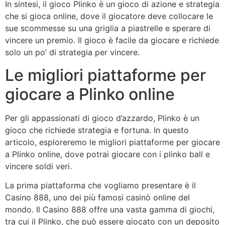
In sintesi, il gioco Plinko è un gioco di azione e strategia
che si gioca online, dove il giocatore deve collocare le
sue scommesse su una griglia a piastrelle e sperare di
vincere un premio. Il gioco è facile da giocare e richiede
solo un po’ di strategia per vincere.
Le migliori piattaforme per
giocare a Plinko online
Per gli appassionati di gioco d’azzardo, Plinko è un
gioco che richiede strategia e fortuna. In questo
articolo, esploreremo le migliori piattaforme per giocare
a Plinko online, dove potrai giocare con i plinko ball e
vincere soldi veri.
La prima piattaforma che vogliamo presentare è il
Casino 888, uno dei più famosi casinò online del
mondo. Il Casino 888 offre una vasta gamma di giochi,
tra cui il Plinko, che può essere giocato con un deposito