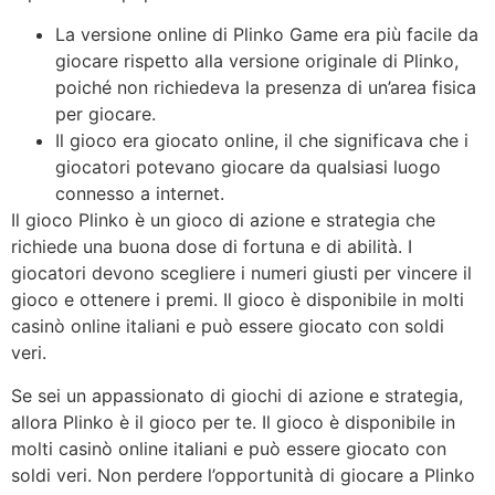
La versione online di Plinko Game era più facile da
giocare rispetto alla versione originale di Plinko,
poiché non richiedeva la presenza di un’area fisica
per giocare.
Il gioco era giocato online, il che significava che i
giocatori potevano giocare da qualsiasi luogo
connesso a internet.
Il gioco Plinko è un gioco di azione e strategia che
richiede una buona dose di fortuna e di abilità. I
giocatori devono scegliere i numeri giusti per vincere il
gioco e ottenere i premi. Il gioco è disponibile in molti
casinò online italiani e può essere giocato con soldi
veri.
Se sei un appassionato di giochi di azione e strategia,
allora Plinko è il gioco per te. Il gioco è disponibile in
molti casinò online italiani e può essere giocato con
soldi veri. Non perdere l’opportunità di giocare a Plinko