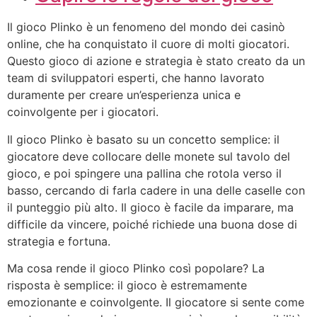
Il gioco Plinko è un fenomeno del mondo dei casinò
online, che ha conquistato il cuore di molti giocatori.
Questo gioco di azione e strategia è stato creato da un
team di sviluppatori esperti, che hanno lavorato
duramente per creare un’esperienza unica e
coinvolgente per i giocatori.
Il gioco Plinko è basato su un concetto semplice: il
giocatore deve collocare delle monete sul tavolo del
gioco, e poi spingere una pallina che rotola verso il
basso, cercando di farla cadere in una delle caselle con
il punteggio più alto. Il gioco è facile da imparare, ma
difficile da vincere, poiché richiede una buona dose di
strategia e fortuna.
Ma cosa rende il gioco Plinko così popolare? La
risposta è semplice: il gioco è estremamente
emozionante e coinvolgente. Il giocatore si sente come