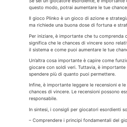
Se sei un giocatore esordiente, è importante 
questo modo, potrai aumentare le tue chances 
Il gioco Plinko è un gioco di azione e strategia
ma richiede una buona dose di fortuna e strat
Per iniziare, è importante che tu comprenda co
significa che le chances di vincere sono rela
il sistema e come puoi aumentare le tue chanc
Un’altra cosa importante è capire come funzi
giocare con soldi veri. Tuttavia, è importante
spendere più di quanto puoi permettere.
Infine, è importante leggere le recensioni e 
chances di vincere. Le recensioni possono ess
responsabile.
In sintesi, i consigli per giocatori esordienti s
– Comprendere i principi fondamentali del gio