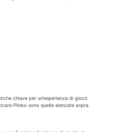
stiche chiave per un’esperienza di gioco
giocare Plinko sono quelle elencate sopra.