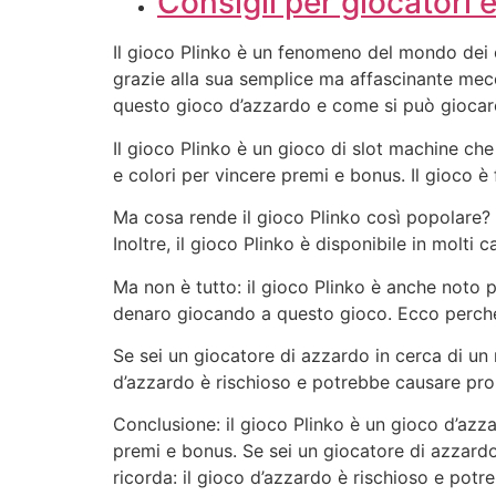
Consigli per giocatori 
Il gioco Plinko è un fenomeno del mondo dei ca
grazie alla sua semplice ma affascinante mecc
questo gioco d’azzardo e come si può giocare o
Il gioco Plinko è un gioco di slot machine che
e colori per vincere premi e bonus. Il gioco è
Ma cosa rende il gioco Plinko così popolare? 
Inoltre, il gioco Plinko è disponibile in molti 
Ma non è tutto: il gioco Plinko è anche noto p
denaro giocando a questo gioco. Ecco perché il
Se sei un giocatore di azzardo in cerca di un 
d’azzardo è rischioso e potrebbe causare prob
Conclusione: il gioco Plinko è un gioco d’azza
premi e bonus. Se sei un giocatore di azzardo
ricorda: il gioco d’azzardo è rischioso e pot