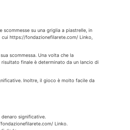
ue scommesse su una griglia a piastrelle, in
a cui https://fondazionefilarete.com/ Linko,
 la sua scommessa. Una volta che la
 risultato finale è determinato da un lancio di
ificative. Inoltre, il gioco è molto facile da
 denaro significative.
://fondazionefilarete.com/ Linko.