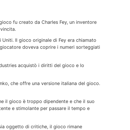
l gioco fu creato da Charles Fey, un inventore
vincita.
Uniti. Il gioco originale di Fey era chiamato
 giocatore doveva coprire i numeri sorteggiati
ustries acquistò i diritti del gioco e lo
Linko, che offre una versione italiana del gioco.
he il gioco è troppo dipendente e che il suo
ertente e stimolante per passare il tempo e
ia oggetto di critiche, il gioco rimane