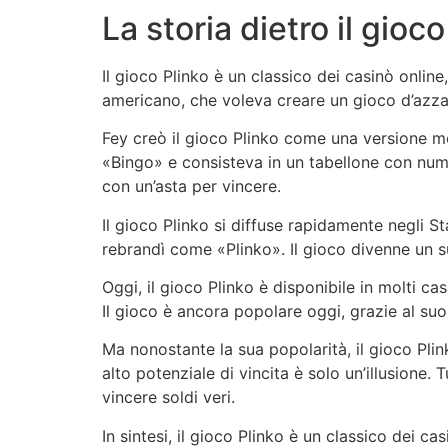
La storia dietro il gioco
Il gioco Plinko è un classico dei casinò online
americano, che voleva creare un gioco d’azzar
Fey creò il gioco Plinko come una versione mod
«Bingo» e consisteva in un tabellone con nume
con un’asta per vincere.
Il gioco Plinko si diffuse rapidamente negli St
rebrandì come «Plinko». Il gioco divenne un s
Oggi, il gioco Plinko è disponibile in molti cas
Il gioco è ancora popolare oggi, grazie al suo a
Ma nonostante la sua popolarità, il gioco Plin
alto potenziale di vincita è solo un’illusione.
vincere soldi veri.
In sintesi, il gioco Plinko è un classico dei c