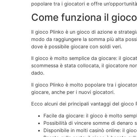
popolare tra i giocatori e offre un’opportunità 
Come funziona il gioco
Il gioco Plinko è un gioco di azione e strateg
modo da raggiungere la somma più alta possibile
dove è possibile giocare con soldi veri.
Il gioco è molto semplice da giocare: il gioca
scommessa è stata collocata, il giocatore non 
dado.
Il gioco Plinko è molto popolare tra i giocator
giocare, anche per i nuovi giocatori.
Ecco alcuni dei principali vantaggi del gioco 
Facile da giocare: il gioco è molto sempl
Possibilità di vincere somme di denaro si
Disponibile in molti casinò online: il gioc