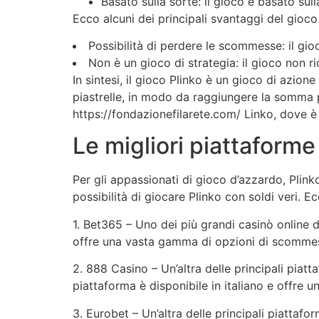
Basato sulla sorte: il gioco è basato sull
Ecco alcuni dei principali svantaggi del gioco
Possibilità di perdere le scommesse: il gio
Non è un gioco di strategia: il gioco non ri
In sintesi, il gioco Plinko è un gioco di azio
piastrelle, in modo da raggiungere la somma più 
https://fondazionefilarete.com/ Linko, dove è 
Le migliori piattaforme 
Per gli appassionati di gioco d’azzardo, Plinko
possibilità di giocare Plinko con soldi veri. Ec
1. Bet365 – Uno dei più grandi casinò online 
offre una vasta gamma di opzioni di scomme
2. 888 Casino – Un’altra delle principali piat
piattaforma è disponibile in italiano e offre
3. Eurobet – Un’altra delle principali piattaf