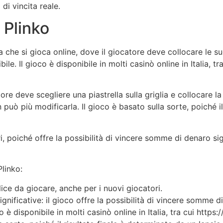
di vincita reale.
 Plinko
ia che si gioca online, dove il giocatore deve collocare le s
. Il gioco è disponibile in molti casinò online in Italia, tr
tore deve scegliere una piastrella sulla griglia e collocare
può più modificarla. Il gioco è basato sulla sorte, poiché il
i, poiché offre la possibilità di vincere somme di denaro sign
Plinko:
ice da giocare, anche per i nuovi giocatori.
gnificative: il gioco offre la possibilità di vincere somme di
o è disponibile in molti casinò online in Italia, tra cui https