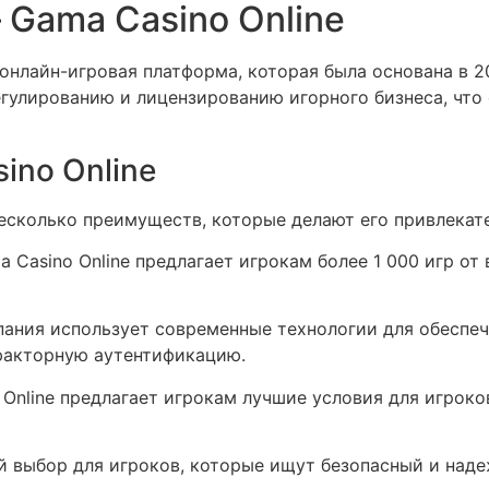
 Gama Casino Online
онлайн-игровая платформа, которая была основана в 2
гулированию и лицензированию игорного бизнеса, что 
ino Online
несколько преимуществ, которые делают его привлекат
 Casino Online предлагает игрокам более 1 000 игр от
пания использует современные технологии для обеспе
факторную аутентификацию.
 Online предлагает игрокам лучшие условия для игроко
ый выбор для игроков, которые ищут безопасный и наде