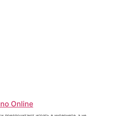
no Online
и предпочитают играть в интернете, а не