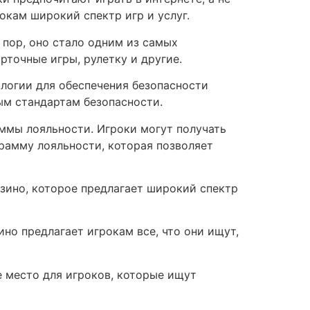
окам широкий спектр игр и услуг.
 пор, оно стало одним из самых
рточные игры, рулетку и другие.
ологии для обеспечения безопасности
ым стандартам безопасности.
аммы лояльности. Игроки могут получать
грамму лояльности, которая позволяет
азино, которое предлагает широкий спектр
ино предлагает игрокам все, что они ищут,
ое место для игроков, которые ищут