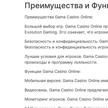
Преимущества и Функ
Преимущества Gama Casino Online:
Большой выбор игр. Gama Casino Online пр
Evolution Gaming. Это означает, что игрок
Безопасность и конфиденциальность. Gama
безопасность и конфиденциальность игрок
Лучшие условия для игроков. Gama Casino
промокоды и программу лояльности.
Функции Gama Casino Online:
Мобильная версия. Gama Casino Online им
Видеосвязь. Gama Casino Online предлага
Мониторинг игроков. Gama Casino Online 