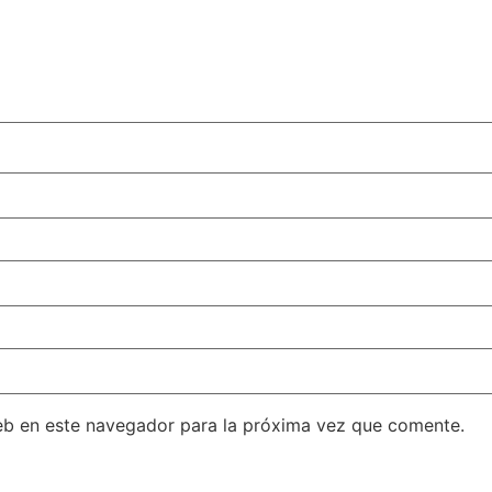
eb en este navegador para la próxima vez que comente.