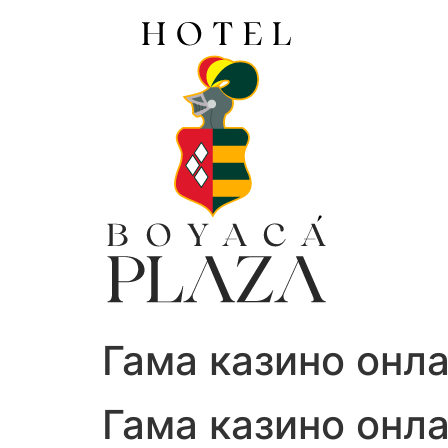
Ir
al
contenido
Гама казино онла
Гама казино онла