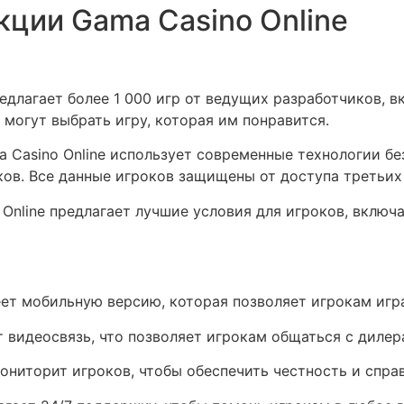
ции Gama Casino Online
едлагает более 1 000 игр от ведущих разработчиков, вк
и могут выбрать игру, которая им понравится.
 Casino Online использует современные технологии бе
ов. Все данные игроков защищены от доступа третьих
 Online предлагает лучшие условия для игроков, включ
еет мобильную версию, которая позволяет игрокам игра
ет видеосвязь, что позволяет игрокам общаться с диле
мониторит игроков, чтобы обеспечить честность и спра