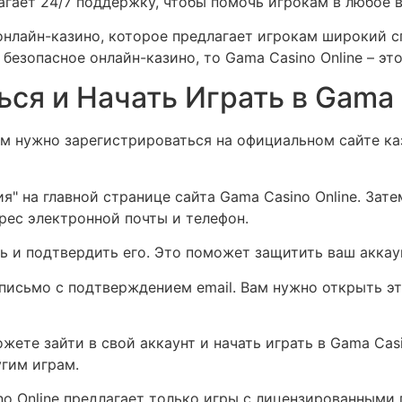
агает 24/7 поддержку, чтобы помочь игрокам в любое 
е онлайн-казино, которое предлагает игрокам широкий 
езопасное онлайн-казино, то Gama Casino Online – эт
ся и Начать Играть в Gama 
вам нужно зарегистрироваться на официальном сайте к
я" на главной странице сайта Gama Casino Online. Зат
рес электронной почты и телефон.
 и подтвердить его. Это поможет защитить ваш аккау
письмо с подтверждением email. Вам нужно открыть э
те зайти в свой аккаунт и начать играть в Gama Casin
угим играм.
no Online предлагает только игры с лицензированными