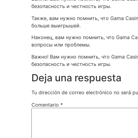
безопасность и честность игры.
Также, вам нужно помнить, что Gama Casin
больше выигрышей.
Наконец, вам нужно помнить, что Gama Cas
вопросы или проблемы.
Важно! Вам нужно помнить, что Gama Casi
безопасность и честность игры.
Deja una respuesta
Tu dirección de correo electrónico no será pu
Comentario
*