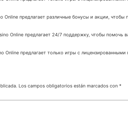
o Online предлагает различные бонусы и акции, чтобы 
ino Online предлагает 24/7 поддержку, чтобы помочь в
no Online предлагает только игры с лицензированными
blicada.
Los campos obligatorios están marcados con
*