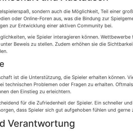
zelspielerspaß, sondern auch die Möglichkeit, Teil einer gr
dien oder Online-Foren aus, was die Bindung zur Spielgemei
agen zur Entwicklung einer aktiven Community bei.
öglichkeiten, wie Spieler interagieren können. Wettbewerb
 unter Beweis zu stellen. Zudem erhöhen sie die Sichtbarkei
len.
e
chaft ist die Unterstützung, die Spieler erhalten können. V
 bei technischen Problemen oder Fragen zu erhalten. Oftmals
hnen den Einstieg zu erleichtern.
heidend für die Zufriedenheit der Spieler. Ein schneller un
sorgen, dass Spieler sich gut aufgehoben fühlen und gerne
nd Verantwortung