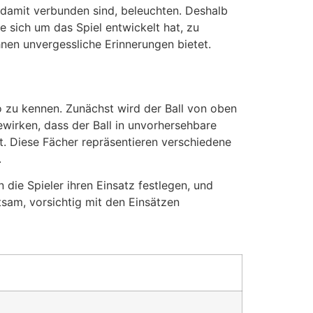
 damit verbunden sind, beleuchten. Deshalb
ie sich um das Spiel entwickelt hat, zu
hnen unvergessliche Erinnerungen bietet.
o zu kennen. Zunächst wird der Ball von oben
ewirken, dass der Ball in unvorhersehbare
t. Diese Fächer repräsentieren verschiedene
.
 die Spieler ihren Einsatz festlegen, und
sam, vorsichtig mit den Einsätzen