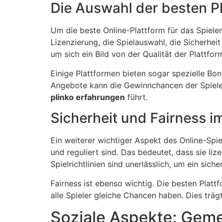
Die Auswahl der besten P
Um die beste Online-Plattform für das Spielen
Lizenzierung, die Spielauswahl, die Sicherhei
um sich ein Bild von der Qualität der Plattfo
Einige Plattformen bieten sogar spezielle Bo
Angebote kann die Gewinnchancen der Spieler
plinko erfahrungen
führt.
Sicherheit und Fairness i
Ein weiterer wichtiger Aspekt des Online-Spiel
und reguliert sind. Das bedeutet, dass sie li
Spielrichtlinien sind unerlässlich, um ein sich
Fairness ist ebenso wichtig. Die besten Platt
alle Spieler gleiche Chancen haben. Dies trägt
Soziale Aspekte: Gem