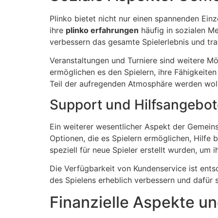
Plinko bietet nicht nur einen spannenden Ein
ihre
plinko erfahrungen
häufig in sozialen Me
verbessern das gesamte Spielerlebnis und tr
Veranstaltungen und Turniere sind weitere M
ermöglichen es den Spielern, ihre Fähigkeiten
Teil der aufregenden Atmosphäre werden wol
Support und Hilfsangebot
Ein weiterer wesentlicher Aspekt der Gemeins
Optionen, die es Spielern ermöglichen, Hilfe
speziell für neue Spieler erstellt wurden, um i
Die Verfügbarkeit von Kundenservice ist entsc
des Spielens erheblich verbessern und dafür 
Finanzielle Aspekte u