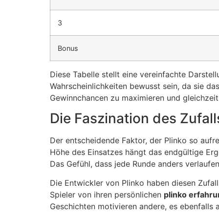
3
Bonus
Diese Tabelle stellt eine vereinfachte Darste
Wahrscheinlichkeiten bewusst sein, da sie das 
Gewinnchancen zu maximieren und gleichzeiti
Die Faszination des Zufall
Der entscheidende Faktor, der Plinko so auf
Höhe des Einsatzes hängt das endgültige Ergeb
Das Gefühl, dass jede Runde anders verlaufen
Die Entwickler von Plinko haben diesen Zufall
Spieler von ihren persönlichen
plinko erfahr
Geschichten motivieren andere, es ebenfalls 