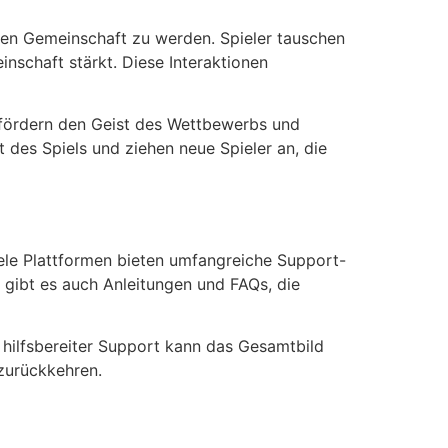
oßen Gemeinschaft zu werden. Spieler tauschen
nschaft stärkt. Diese Interaktionen
e fördern den Geist des Wettbewerbs und
t des Spiels und ziehen neue Spieler an, die
iele Plattformen bieten umfangreiche Support-
 gibt es auch Anleitungen und FAQs, die
d hilfsbereiter Support kann das Gesamtbild
 zurückkehren.