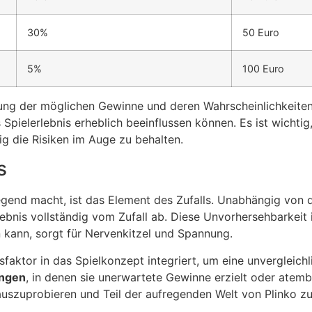
30%
50 Euro
5%
100 Euro
llung der möglichen Gewinne und deren Wahrscheinlichkeiten d
Spielerlebnis erheblich beeinflussen können. Es ist wichtig
g die Risiken im Auge zu behalten.
s
regend macht, ist das Element des Zufalls. Unabhängig von
nis vollständig vom Zufall ab. Diese Unvorhersehbarkeit is
 kann, sorgt für Nervenkitzel und Spannung.
sfaktor in das Spielkonzept integriert, um eine unvergleich
ungen
, in denen sie unerwartete Gewinne erzielt oder atemb
auszuprobieren und Teil der aufregenden Welt von Plinko z