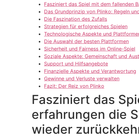
Fasziniert das Spiel mit dem fallenden B
Das Grundprinzip von Plinko: Regeln un
Die Faszination des Zufalls
Strategien für erfolgreiches Spielen
Technologische Aspekte und Plattforme
Die Auswahl der besten Plattformen
Sicherheit und Fairness im Online-Spiel
Soziale Aspekte: Gemeinschaft und Aus
Support und Hilfsangebote
Finanzielle Aspekte und Verantwortung
Gewinne und Verluste verwalten
Fazit: Der Reiz von Plinko
Fasziniert das Spi
erfahrungen die Sp
wieder zurückkeh