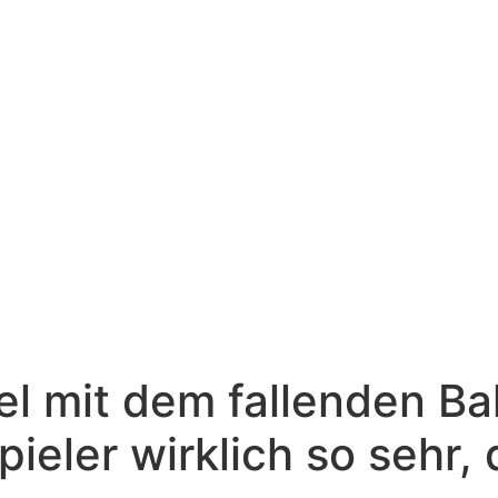
el mit dem fallenden Bal
ieler wirklich so sehr,