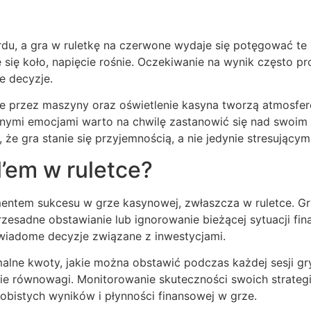
du, a gra w ruletkę na czerwone wydaje się potęgować te
 się koło, napięcie rośnie. Oczekiwanie na wynik często pr
e decyzje.
 przez maszyny oraz oświetlenie kasyna tworzą atmosferę,
ymi emocjami warto na chwilę zastanowić się nad swoim 
 że gra stanie się przyjemnością, a nie jedynie stresując
’em w ruletce?
entem sukcesu w grze kasynowej, zwłaszcza w ruletce. Gra
Przesadne obstawianie lub ignorowanie bieżącej sytuacji
świadome decyzje związane z inwestycjami.
lne kwoty, jakie można obstawić podczas każdej sesji gry
 równowagi. Monitorowanie skuteczności swoich strategi
istych wyników i płynności finansowej w grze.