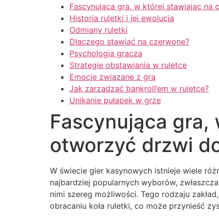
Fascynująca gra, w której stawiając n
Historia ruletki i jej ewolucja
Odmiany ruletki
Dlaczego stawiać na czerwone?
Psychologia gracza
Strategie obstawiania w ruletce
Emocje związane z grą
Jak zarządzać bankroll’em w ruletce?
Unikanie pułapek w grze
Fascynująca gra, 
otworzyć drzwi d
W świecie gier kasynowych istnieje wiele róż
najbardziej popularnych wyborów, zwłaszcza 
nimi szereg możliwości. Tego rodzaju zakła
obracaniu koła ruletki, co może przynieść zysk