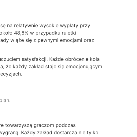
nsę na relatywnie wysokie wypłaty przy
około 48,6% w przypadku ruletki
akłady wiąże się z pewnymi emocjami oraz
czuciem satysfakcji. Każde obrócenie koła
ia, że każdy zakład staje się emocjonującym
ecyzjach.
plan.
óre towarzyszą graczom podczas
ygraną. Każdy zakład dostarcza nie tylko