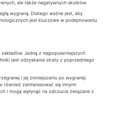
wnych, ale także negatywnych skutków.
agłą wygraną. Dlatego ważne jest, aby
hologicznych jest kluczowe w podejmowaniu
h zakładów. Jedną z najpopularniejszych
hniki jest odzyskanie straty z poprzedniego
zegranej i jej zmniejszaniu po wygranej.
o również zainteresować się innymi
nych i mogą wpłynąć na odczucia związane z