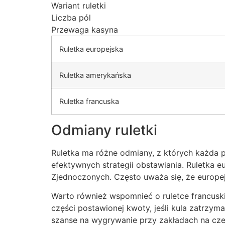
Wariant ruletki
Liczba pól
Przewaga kasyna
Ruletka europejska
Ruletka amerykańska
Ruletka francuska
Odmiany ruletki
Ruletka ma różne odmiany, z których każda p
efektywnych strategii obstawiania. Ruletka e
Zjednoczonych. Często uważa się, że europej
Warto również wspomnieć o ruletce francusk
części postawionej kwoty, jeśli kula zatrzy
szanse na wygrywanie przy zakładach na cz