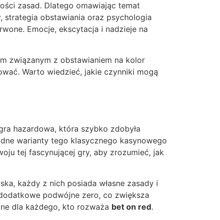
omości zasad. Dlatego omawiając temat
y, strategia obstawiania oraz psychologia
wone. Emocje, ekscytacja i nadzieje na
iom związanym z obstawianiem na kolor
sować. Warto wiedzieć, jakie czynniki mogą
o gra hazardowa, która szybko zdobyła
norodne warianty tego klasycznego kasynowego
oju tej fascynującej gry, aby zrozumieć, jak
uska, każdy z nich posiada własne zasady i
a dodatkowe podwójne zero, co zwiększa
ędne dla każdego, kto rozważa
bet on red
.