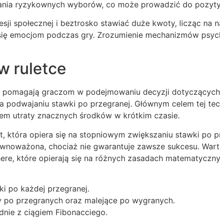
wania ryzykownych wyborów, co może prowadzić do pozyty
ji społecznej i beztrosko stawiać duże kwoty, licząc na n
się emocjom podczas gry. Zrozumienie mechanizmów psyc
w ruletce
 które pomagają graczom w podejmowaniu decyzji dotyczącyc
na podwajaniu stawki po przegranej. Głównym celem tej tec
kiem utraty znacznych środków w krótkim czasie.
t, która opiera się na stopniowym zwiększaniu stawki po pr
ównoważona, chociaż nie gwarantuje zawsze sukcesu. Wart
chere, które opierają się na różnych zasadach matematycz
i po każdej przegranej.
 po przegranych oraz malejące po wygranych.
dnie z ciągiem Fibonacciego.