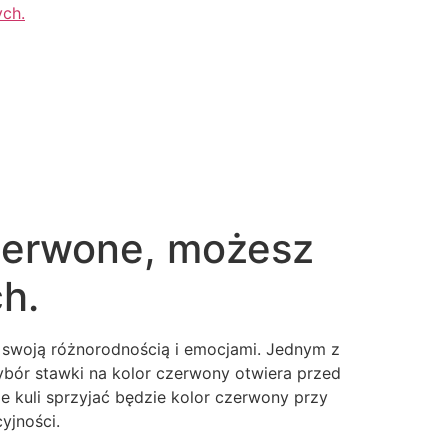
ych.
czerwone, możesz
h.
zy swoją różnorodnością i emocjami. Jednym z
wybór stawki na kolor czerwony otwiera przed
że kuli sprzyjać będzie kolor czerwony przy
cyjności.