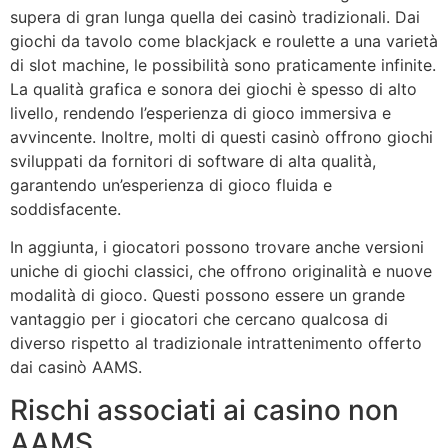
supera di gran lunga quella dei casinò tradizionali. Dai
giochi da tavolo come blackjack e roulette a una varietà
di slot machine, le possibilità sono praticamente infinite.
La qualità grafica e sonora dei giochi è spesso di alto
livello, rendendo l’esperienza di gioco immersiva e
avvincente. Inoltre, molti di questi casinò offrono giochi
sviluppati da fornitori di software di alta qualità,
garantendo un’esperienza di gioco fluida e
soddisfacente.
In aggiunta, i giocatori possono trovare anche versioni
uniche di giochi classici, che offrono originalità e nuove
modalità di gioco. Questi possono essere un grande
vantaggio per i giocatori che cercano qualcosa di
diverso rispetto al tradizionale intrattenimento offerto
dai casinò AAMS.
Rischi associati ai casino non
AAMS