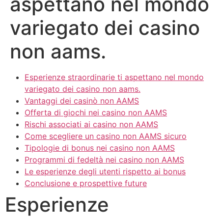
aspettano nel mondo
variegato dei casino
non aams.
Esperienze straordinarie ti aspettano nel mondo
variegato dei casino non aams.
Vantaggi dei casinò non AAMS
Offerta di giochi nei casino non AAMS
Rischi associati ai casino non AAMS
Come scegliere un casino non AAMS sicuro
Tipologie di bonus nei casino non AAMS
Programmi di fedeltà nei casino non AAMS
Le esperienze degli utenti rispetto ai bonus
Conclusione e prospettive future
Esperienze