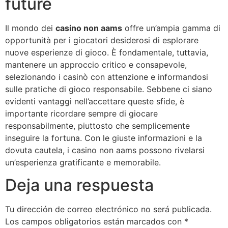
future
Il mondo dei
casino non aams
offre un’ampia gamma di
opportunità per i giocatori desiderosi di esplorare
nuove esperienze di gioco. È fondamentale, tuttavia,
mantenere un approccio critico e consapevole,
selezionando i casinò con attenzione e informandosi
sulle pratiche di gioco responsabile. Sebbene ci siano
evidenti vantaggi nell’accettare queste sfide, è
importante ricordare sempre di giocare
responsabilmente, piuttosto che semplicemente
inseguire la fortuna. Con le giuste informazioni e la
dovuta cautela, i casino non aams possono rivelarsi
un’esperienza gratificante e memorabile.
Deja una respuesta
Tu dirección de correo electrónico no será publicada.
Los campos obligatorios están marcados con
*