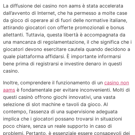
La diffusione dei casino non aams è stata accelerata
dall’avvento di Internet, che ha permesso a molte case
da gioco di operare al di fuori delle normative italiane,
attirando giocatori con offerte promozionali e bonus
allettanti. Tuttavia, questa libertà è accompagnata da
una mancanza di regolamentazione, il che significa che i
giocatori devono esercitare cautela quando decidono a
quale piattaforma affidarsi. È importante informarsi
bene prima di registrarsi e investire denaro in questi
casino.
Inoltre, comprendere il funzionamento di un
casino non
aams
è fondamentale per evitare inconvenienti. Molti di
questi casinò offrono giochi innovativi, una vasta
selezione di slot machine e tavoli da gioco. Al
contempo, l’assenza di una supervisione adeguata
implica che i giocatori possano trovarsi in situazioni
poco chiare, senza un reale supporto in caso di
problemi. Pertanto, è essenziale essere consapevoli dei