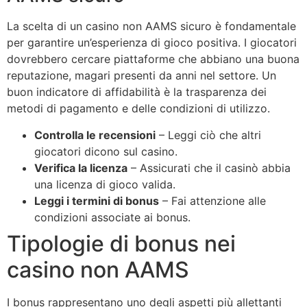
La scelta di un casino non AAMS sicuro è fondamentale
per garantire un’esperienza di gioco positiva. I giocatori
dovrebbero cercare piattaforme che abbiano una buona
reputazione, magari presenti da anni nel settore. Un
buon indicatore di affidabilità è la trasparenza dei
metodi di pagamento e delle condizioni di utilizzo.
Controlla le recensioni
– Leggi ciò che altri
giocatori dicono sul casino.
Verifica la licenza
– Assicurati che il casinò abbia
una licenza di gioco valida.
Leggi i termini di bonus
– Fai attenzione alle
condizioni associate ai bonus.
Tipologie di bonus nei
casino non AAMS
I bonus rappresentano uno degli aspetti più allettanti