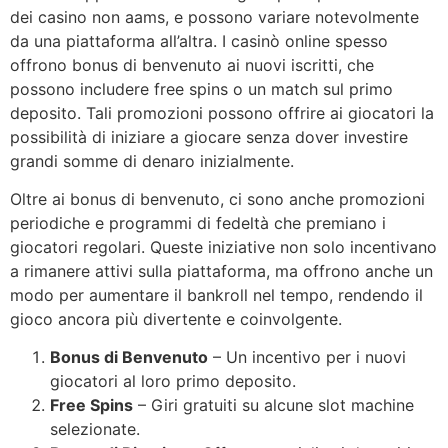
dei casino non aams, e possono variare notevolmente
da una piattaforma all’altra. I casinò online spesso
offrono bonus di benvenuto ai nuovi iscritti, che
possono includere free spins o un match sul primo
deposito. Tali promozioni possono offrire ai giocatori la
possibilità di iniziare a giocare senza dover investire
grandi somme di denaro inizialmente.
Oltre ai bonus di benvenuto, ci sono anche promozioni
periodiche e programmi di fedeltà che premiano i
giocatori regolari. Queste iniziative non solo incentivano
a rimanere attivi sulla piattaforma, ma offrono anche un
modo per aumentare il bankroll nel tempo, rendendo il
gioco ancora più divertente e coinvolgente.
Bonus di Benvenuto
– Un incentivo per i nuovi
giocatori al loro primo deposito.
Free Spins
– Giri gratuiti su alcune slot machine
selezionate.