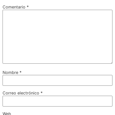
Comentario
*
Nombre
*
Correo electrónico
*
Web