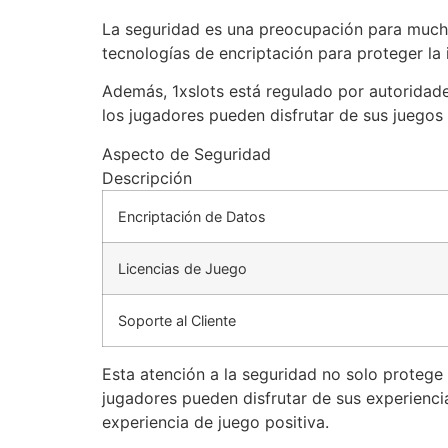
La seguridad es una preocupación para muchos
tecnologías de encriptación para proteger la 
Además, 1xslots está regulado por autoridade
los jugadores pueden disfrutar de sus juegos
Aspecto de Seguridad
Descripción
Encriptación de Datos
Licencias de Juego
Soporte al Cliente
Esta atención a la seguridad no solo protege
jugadores pueden disfrutar de sus experienci
experiencia de juego positiva.