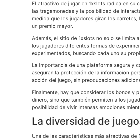
El atractivo de jugar en 1xslots radica en su
las tragamonedas y la posibilidad de interac
medida que los jugadores giran los carretes,
un premio mayor.
Además, el sitio de 1xslots no solo se limita
los jugadores diferentes formas de experimen
experimentados, buscando cada uno su propi
La importancia de una plataforma segura y co
aseguran la protección de la información per
acción del juego, sin preocupaciones adiciona
Finalmente, hay que considerar los bonos y
dinero, sino que también permiten a los juga
posibilidad de vivir intensas emociones mient
La diversidad de juego
Una de las características más atractivas de