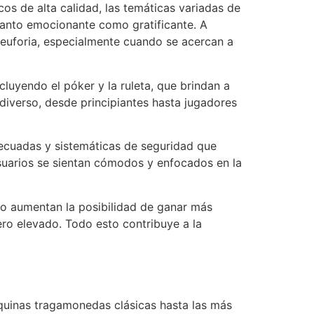
cos de alta calidad, las temáticas variadas de
tanto emocionante como gratificante. A
a euforia, especialmente cuando se acercan a
luyendo el póker y la ruleta, que brindan a
diverso, desde principiantes hasta jugadores
decuadas y sistemáticas de seguridad que
usuarios se sientan cómodos y enfocados en la
lo aumentan la posibilidad de ganar más
ero elevado. Todo esto contribuye a la
áquinas tragamonedas clásicas hasta las más