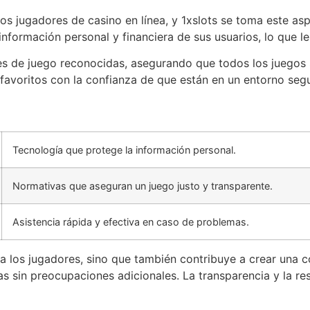
 jugadores de casino en línea, y 1xslots se toma este aspe
información personal y financiera de sus usuarios, lo que le
s de juego reconocidas, asegurando que todos los juegos se
 favoritos con la confianza de que están en un entorno seg
Tecnología que protege la información personal.
Normativas que aseguran un juego justo y transparente.
Asistencia rápida y efectiva en caso de problemas.
 a los jugadores, sino que también contribuye a crear una 
as sin preocupaciones adicionales. La transparencia y la r