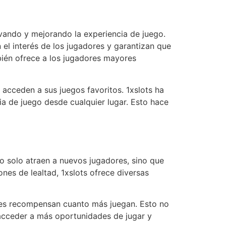
vando y mejorando la experiencia de juego.
 el interés de los jugadores y garantizan que
bién ofrece a los jugadores mayores
 acceden a sus juegos favoritos. 1xslots ha
ia de juego desde cualquier lugar. Esto hace
no solo atraen a nuevos jugadores, sino que
es de lealtad, 1xslots ofrece diversas
 les recompensan cuanto más juegan. Esto no
acceder a más oportunidades de jugar y