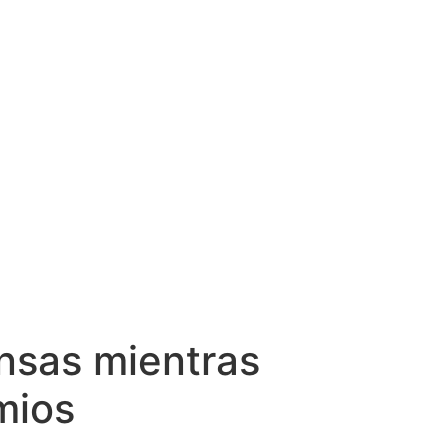
nsas mientras
mios