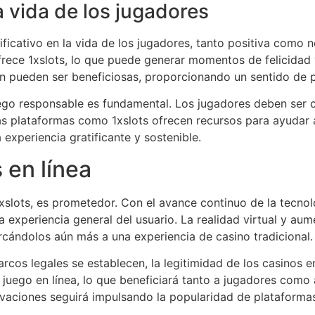
a vida de los jugadores
ificativo en la vida de los jugadores, tanto positiva como
ofrece 1xslots, lo que puede generar momentos de felicidad 
n pueden ser beneficiosas, proporcionando un sentido de 
ego responsable es fundamental. Los jugadores deben ser c
s plataformas como 1xslots ofrecen recursos para ayudar a
 experiencia gratificante y sostenible.
s en línea
 1xslots, es prometedor. Con el avance continuo de la tecn
 la experiencia general del usuario. La realidad virtual y 
rcándolos aún más a una experiencia de casino tradicional.
os legales se establecen, la legitimidad de los casinos e
l juego en línea, lo que beneficiará tanto a jugadores com
ovaciones seguirá impulsando la popularidad de platafor