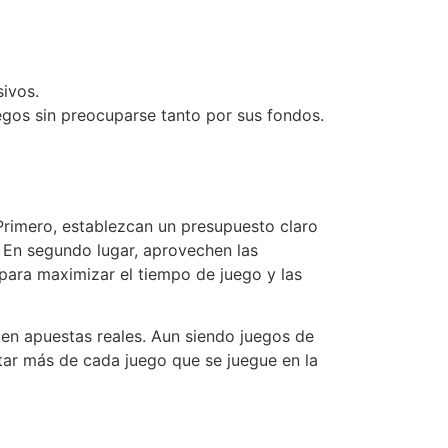
ivos.
egos sin preocuparse tanto por sus fondos.
 Primero, establezcan un presupuesto claro
s. En segundo lugar, aprovechen las
 para maximizar el tiempo de juego y las
 en apuestas reales. Aun siendo juegos de
tar más de cada juego que se juegue en la