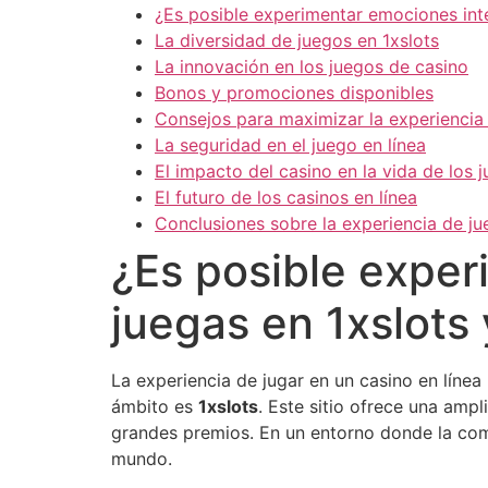
¿Es posible experimentar emociones int
La diversidad de juegos en 1xslots
La innovación en los juegos de casino
Bonos y promociones disponibles
Consejos para maximizar la experiencia
La seguridad en el juego en línea
El impacto del casino en la vida de los 
El futuro de los casinos en línea
Conclusiones sobre la experiencia de j
¿Es posible exper
juegas en 1xslots
La experiencia de jugar en un casino en líne
ámbito es
1xslots
. Este sitio ofrece una amp
grandes premios. En un entorno donde la com
mundo.