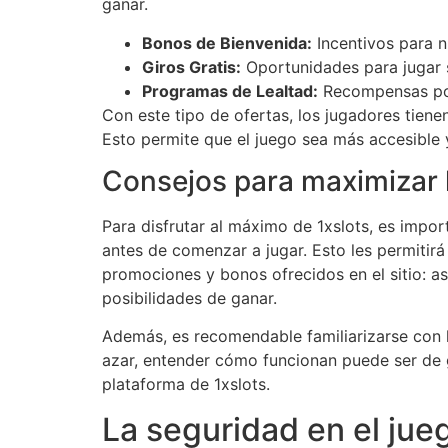
ganar.
Bonos de Bienvenida:
Incentivos para n
Giros Gratis:
Oportunidades para jugar s
Programas de Lealtad:
Recompensas por 
Con este tipo de ofertas, los jugadores tien
Esto permite que el juego sea más accesible y
Consejos para maximizar l
Para disfrutar al máximo de 1xslots, es impo
antes de comenzar a jugar. Esto les permitirá
promociones y bonos ofrecidos en el sitio: a
posibilidades de ganar.
Además, es recomendable familiarizarse con l
azar, entender cómo funcionan puede ser de g
plataforma de 1xslots.
La seguridad en el jue