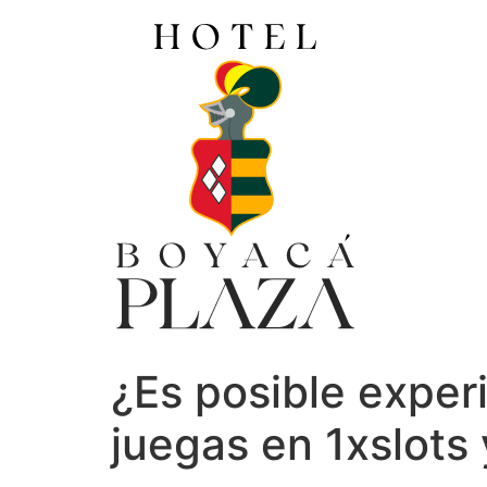
Ir
al
contenido
¿Es posible exper
juegas en 1xslots