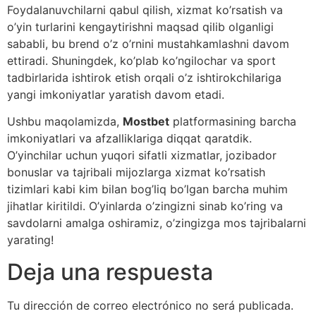
Foydalanuvchilarni qabul qilish, xizmat ko’rsatish va
o’yin turlarini kengaytirishni maqsad qilib olganligi
sababli, bu brend o’z o’rnini mustahkamlashni davom
ettiradi. Shuningdek, ko’plab ko’ngilochar va sport
tadbirlarida ishtirok etish orqali o’z ishtirokchilariga
yangi imkoniyatlar yaratish davom etadi.
Ushbu maqolamizda,
Mostbet
platformasining barcha
imkoniyatlari va afzalliklariga diqqat qaratdik.
O’yinchilar uchun yuqori sifatli xizmatlar, jozibador
bonuslar va tajribali mijozlarga xizmat ko’rsatish
tizimlari kabi kim bilan bog’liq bo’lgan barcha muhim
jihatlar kiritildi. O’yinlarda o’zingizni sinab ko’ring va
savdolarni amalga oshiramiz, o’zingizga mos tajribalarni
yarating!
Deja una respuesta
Tu dirección de correo electrónico no será publicada.