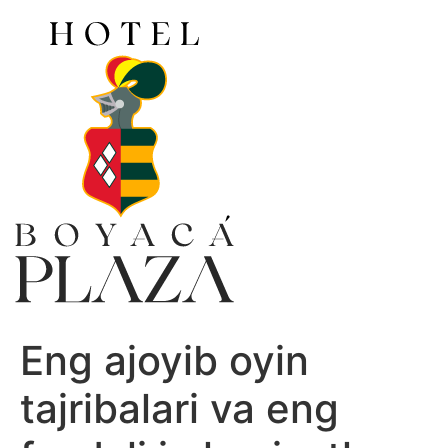
Ir
al
contenido
Eng ajoyib oyin
tajribalari va eng