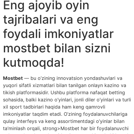
Eng ajoyib oyin
tajribalari va eng
foydali imkoniyatlar
mostbet bilan sizni
kutmoqda!
Mostbet
— bu o’zining innovatsion yondashuvlari va
yuqori sifatli xizmatlari bilan tanilgan onlayn kazino va
tikish platformasidir. Ushbu platforma nafaqat betting
sohasida, balki kazino o’yinlari, jonli diler o’yinlari va turli
xil sport tadbirlari haqida ham keng qamrovli
imkoniyatlar taqdim etadi. O’zining foydalanuvchilariga
qulay interfeys va keng assortimentdagi o’yinlar bilan
ta’minlash orqali, strong>Mostbet har bir foydalanuvchi