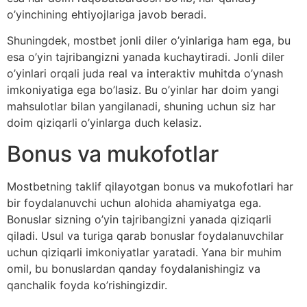
o’yinchining ehtiyojlariga javob beradi.
Shuningdek, mostbet jonli diler o’yinlariga ham ega, bu
esa o’yin tajribangizni yanada kuchaytiradi. Jonli diler
o’yinlari orqali juda real va interaktiv muhitda o’ynash
imkoniyatiga ega bo’lasiz. Bu o’yinlar har doim yangi
mahsulotlar bilan yangilanadi, shuning uchun siz har
doim qiziqarli o’yinlarga duch kelasiz.
Bonus va mukofotlar
Mostbetning taklif qilayotgan bonus va mukofotlari har
bir foydalanuvchi uchun alohida ahamiyatga ega.
Bonuslar sizning o’yin tajribangizni yanada qiziqarli
qiladi. Usul va turiga qarab bonuslar foydalanuvchilar
uchun qiziqarli imkoniyatlar yaratadi. Yana bir muhim
omil, bu bonuslardan qanday foydalanishingiz va
qanchalik foyda ko’rishingizdir.