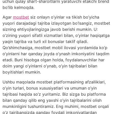
uchun qulay shart-sharoitlarni yaratuvchi etakchi brend
bo’lib kelmoqda.
Agar
mostbet
siz onlayn o’yinlar va tikish bo’yicha
yuqori darajadagi tajriba izlayotgan bo’lsangiz, mostbet
sizning ehtiyojlaringizga javob berishi mumkin. U:
o’zining yuqori sifatli xizmatlari bilan, o’yinlar haqiqatga
yaqin tajriba va turli xil bonuslar taklif qiladi.
Qo’shimchasiga, mostbet mobil ilovasi yordamida ko’p
o’yinlarni har qanday joyda o’ynash imkoniyatini taqdim
etadi. Buni hisobga olgan holda, foydalanuvchilar har
doim yangi o’yinlarni o’ynab, o’yin tajribalari bilan
boyitishlari mumkin.
Ushbu maqolada mostbet platformasining afzalliklari,
o’yin turlari, bonus xususiyatlari va umuman o’yin
tajribasi haqida so’z yuritamiz. Biz sizga bu platforma
bilan qanday qilib eng yaxshi o’yin tajribalarini olish
mumkinligini tushuntiramiz. Eng muhimi, mostbet orqali
o’z tajribangizda qanday foydali imkoniyatlardan