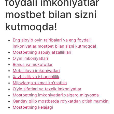
foydali imkoniyatlar
mostbet bilan sizni
kutmoqda!
Eng ajoyib oyin tajribalari va eng foydali
imkoniyatlar mostbet bilan sizni kutmoqda!
Mostbetning asosiy afzalliklari
O’yin imkoniyatlari
Bonus va mukofotlar
Mobil ilova imkoniyatlari
Xavfsizlik va ishonchlilik
Mijozlarga xizmat ko’rsatish
O’yin sifatlari va texnik imkoniyatlar
Mostbetning imkoniyatlari xalqaro miqyosda
Qanday qilib mostbetda ro’yxatdan o’tish mumkin
Mostbetning kelajagi