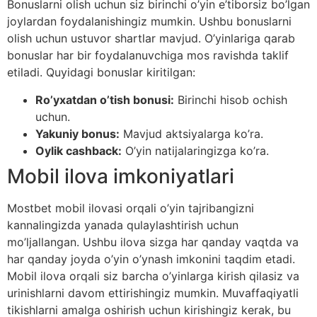
Bonuslarni olish uchun siz birinchi o’yin e’tiborsiz bo’lgan
joylardan foydalanishingiz mumkin. Ushbu bonuslarni
olish uchun ustuvor shartlar mavjud. O’yinlariga qarab
bonuslar har bir foydalanuvchiga mos ravishda taklif
etiladi. Quyidagi bonuslar kiritilgan:
Ro’yxatdan o’tish bonusi:
Birinchi hisob ochish
uchun.
Yakuniy bonus:
Mavjud aktsiyalarga ko’ra.
Oylik cashback:
O’yin natijalaringizga ko’ra.
Mobil ilova imkoniyatlari
Mostbet mobil ilovasi orqali o’yin tajribangizni
kannalingizda yanada qulaylashtirish uchun
mo’ljallangan. Ushbu ilova sizga har qanday vaqtda va
har qanday joyda o’yin o’ynash imkonini taqdim etadi.
Mobil ilova orqali siz barcha o’yinlarga kirish qilasiz va
urinishlarni davom ettirishingiz mumkin. Muvaffaqiyatli
tikishlarni amalga oshirish uchun kirishingiz kerak, bu