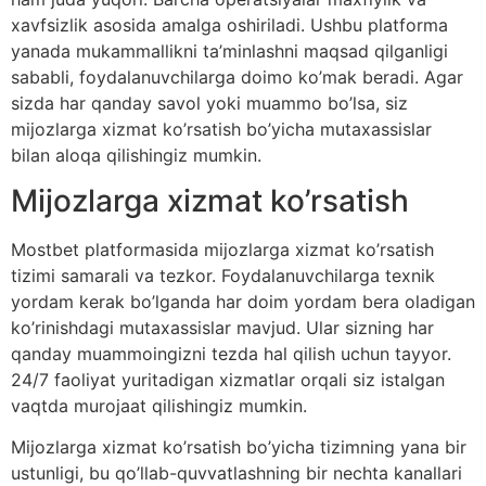
xavfsizlik asosida amalga oshiriladi. Ushbu platforma
yanada mukammallikni ta’minlashni maqsad qilganligi
sababli, foydalanuvchilarga doimo ko’mak beradi. Agar
sizda har qanday savol yoki muammo bo’lsa, siz
mijozlarga xizmat ko’rsatish bo’yicha mutaxassislar
bilan aloqa qilishingiz mumkin.
Mijozlarga xizmat ko’rsatish
Mostbet platformasida mijozlarga xizmat ko’rsatish
tizimi samarali va tezkor. Foydalanuvchilarga texnik
yordam kerak bo’lganda har doim yordam bera oladigan
ko’rinishdagi mutaxassislar mavjud. Ular sizning har
qanday muammoingizni tezda hal qilish uchun tayyor.
24/7 faoliyat yuritadigan xizmatlar orqali siz istalgan
vaqtda murojaat qilishingiz mumkin.
Mijozlarga xizmat ko’rsatish bo’yicha tizimning yana bir
ustunligi, bu qo’llab-quvvatlashning bir nechta kanallari