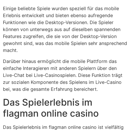
Einige beliebte Spiele wurden speziell für das mobile
Erlebnis entwickelt und bieten ebenso aufregende
Funktionen wie die Desktop-Versionen. Die Spieler
können von unterwegs aus auf dieselben spannenden
Features zugreifen, die sie von der Desktop-Version
gewohnt sind, was das mobile Spielen sehr ansprechend
macht.
Darüber hinaus ermöglicht die mobile Plattform das
einfache Interagieren mit anderen Spielern über den
Live-Chat bei Live-Casinospielen. Diese Funktion trägt
zur sozialen Komponente des Spielens im Live-Casino
bei, was die gesamte Erfahrung bereichert.
Das Spielerlebnis im
flagman online casino
Das Spielerlebnis im flagman online casino ist vielfältig