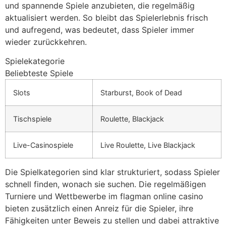
und spannende Spiele anzubieten, die regelmäßig
aktualisiert werden. So bleibt das Spielerlebnis frisch
und aufregend, was bedeutet, dass Spieler immer
wieder zurückkehren.
Spielekategorie
Beliebteste Spiele
Slots
Starburst, Book of Dead
Tischspiele
Roulette, Blackjack
Live-Casinospiele
Live Roulette, Live Blackjack
Die Spielkategorien sind klar strukturiert, sodass Spieler
schnell finden, wonach sie suchen. Die regelmäßigen
Turniere und Wettbewerbe im flagman online casino
bieten zusätzlich einen Anreiz für die Spieler, ihre
Fähigkeiten unter Beweis zu stellen und dabei attraktive