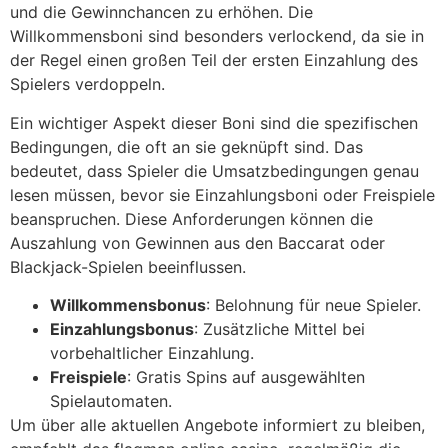
und die Gewinnchancen zu erhöhen. Die
Willkommensboni sind besonders verlockend, da sie in
der Regel einen großen Teil der ersten Einzahlung des
Spielers verdoppeln.
Ein wichtiger Aspekt dieser Boni sind die spezifischen
Bedingungen, die oft an sie geknüpft sind. Das
bedeutet, dass Spieler die Umsatzbedingungen genau
lesen müssen, bevor sie Einzahlungsboni oder Freispiele
beanspruchen. Diese Anforderungen können die
Auszahlung von Gewinnen aus den Baccarat oder
Blackjack-Spielen beeinflussen.
Willkommensbonus
: Belohnung für neue Spieler.
Einzahlungsbonus
: Zusätzliche Mittel bei
vorbehaltlicher Einzahlung.
Freispiele
: Gratis Spins auf ausgewählten
Spielautomaten.
Um über alle aktuellen Angebote informiert zu bleiben,