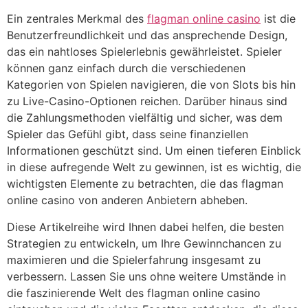
Ein zentrales Merkmal des
flagman online casino
ist die
Benutzerfreundlichkeit und das ansprechende Design,
das ein nahtloses Spielerlebnis gewährleistet. Spieler
können ganz einfach durch die verschiedenen
Kategorien von Spielen navigieren, die von Slots bis hin
zu Live-Casino-Optionen reichen. Darüber hinaus sind
die Zahlungsmethoden vielfältig und sicher, was dem
Spieler das Gefühl gibt, dass seine finanziellen
Informationen geschützt sind. Um einen tieferen Einblick
in diese aufregende Welt zu gewinnen, ist es wichtig, die
wichtigsten Elemente zu betrachten, die das flagman
online casino von anderen Anbietern abheben.
Diese Artikelreihe wird Ihnen dabei helfen, die besten
Strategien zu entwickeln, um Ihre Gewinnchancen zu
maximieren und die Spielerfahrung insgesamt zu
verbessern. Lassen Sie uns ohne weitere Umstände in
die faszinierende Welt des flagman online casino