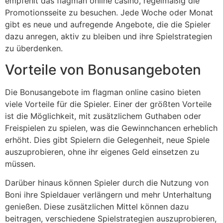
empfehlt das flagman online casino, regelmäßig die
Promotionsseite zu besuchen. Jede Woche oder Monat
gibt es neue und aufregende Angebote, die die Spieler
dazu anregen, aktiv zu bleiben und ihre Spielstrategien
zu überdenken.
Vorteile von Bonusangeboten
Die Bonusangebote im flagman online casino bieten
viele Vorteile für die Spieler. Einer der größten Vorteile
ist die Möglichkeit, mit zusätzlichem Guthaben oder
Freispielen zu spielen, was die Gewinnchancen erheblich
erhöht. Dies gibt Spielern die Gelegenheit, neue Spiele
auszuprobieren, ohne ihr eigenes Geld einsetzen zu
müssen.
Darüber hinaus können Spieler durch die Nutzung von
Boni ihre Spieldauer verlängern und mehr Unterhaltung
genießen. Diese zusätzlichen Mittel können dazu
beitragen, verschiedene Spielstrategien auszuprobieren,