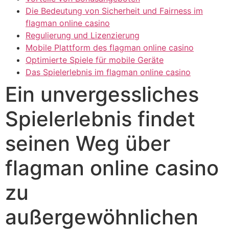
Die Bedeutung von Sicherheit und Fairness im
flagman online casino
Regulierung und Lizenzierung
Mobile Plattform des flagman online casino
Optimierte Spiele für mobile Geräte
Das Spielerlebnis im flagman online casino
Ein unvergessliches
Spielerlebnis findet
seinen Weg über
flagman online casino
zu
außergewöhnlichen