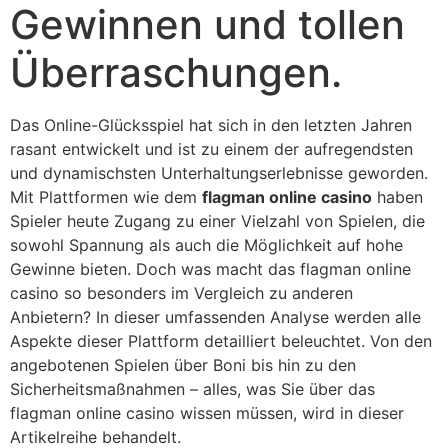
Gewinnen und tollen
Überraschungen.
Das Online-Glücksspiel hat sich in den letzten Jahren
rasant entwickelt und ist zu einem der aufregendsten
und dynamischsten Unterhaltungserlebnisse geworden.
Mit Plattformen wie dem
flagman online casino
haben
Spieler heute Zugang zu einer Vielzahl von Spielen, die
sowohl Spannung als auch die Möglichkeit auf hohe
Gewinne bieten. Doch was macht das flagman online
casino so besonders im Vergleich zu anderen
Anbietern? In dieser umfassenden Analyse werden alle
Aspekte dieser Plattform detailliert beleuchtet. Von den
angebotenen Spielen über Boni bis hin zu den
Sicherheitsmaßnahmen – alles, was Sie über das
flagman online casino wissen müssen, wird in dieser
Artikelreihe behandelt.