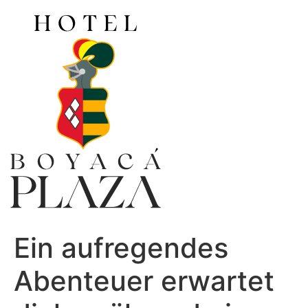
Ir
al
contenido
Ein aufregendes
Abenteuer erwartet