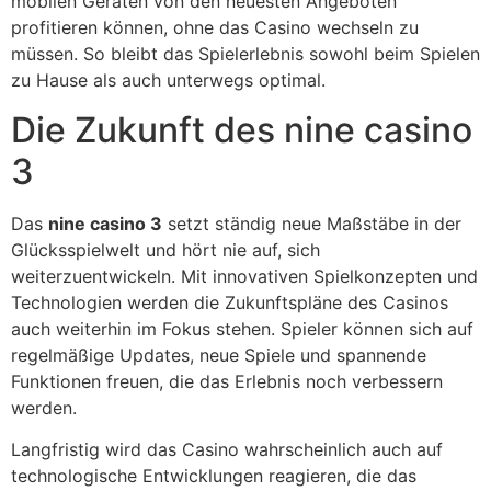
mobilen Geräten von den neuesten Angeboten
profitieren können, ohne das Casino wechseln zu
müssen. So bleibt das Spielerlebnis sowohl beim Spielen
zu Hause als auch unterwegs optimal.
Die Zukunft des nine casino
3
Das
nine casino 3
setzt ständig neue Maßstäbe in der
Glücksspielwelt und hört nie auf, sich
weiterzuentwickeln. Mit innovativen Spielkonzepten und
Technologien werden die Zukunftspläne des Casinos
auch weiterhin im Fokus stehen. Spieler können sich auf
regelmäßige Updates, neue Spiele und spannende
Funktionen freuen, die das Erlebnis noch verbessern
werden.
Langfristig wird das Casino wahrscheinlich auch auf
technologische Entwicklungen reagieren, die das