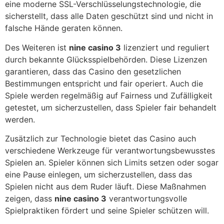
eine moderne SSL-Verschlüsselungstechnologie, die
sicherstellt, dass alle Daten geschützt sind und nicht in
falsche Hände geraten können.
Des Weiteren ist
nine casino 3
lizenziert und reguliert
durch bekannte Glücksspielbehörden. Diese Lizenzen
garantieren, dass das Casino den gesetzlichen
Bestimmungen entspricht und fair operiert. Auch die
Spiele werden regelmäßig auf Fairness und Zufälligkeit
getestet, um sicherzustellen, dass Spieler fair behandelt
werden.
Zusätzlich zur Technologie bietet das Casino auch
verschiedene Werkzeuge für verantwortungsbewusstes
Spielen an. Spieler können sich Limits setzen oder sogar
eine Pause einlegen, um sicherzustellen, dass das
Spielen nicht aus dem Ruder läuft. Diese Maßnahmen
zeigen, dass
nine casino 3
verantwortungsvolle
Spielpraktiken fördert und seine Spieler schützen will.