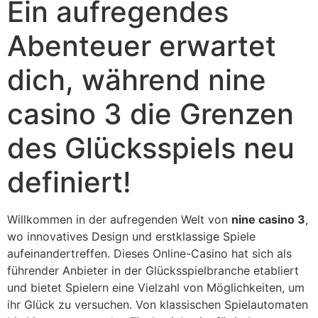
Ein aufregendes
Abenteuer erwartet
dich, während nine
casino 3 die Grenzen
des Glücksspiels neu
definiert!
Willkommen in der aufregenden Welt von
nine casino 3
,
wo innovatives Design und erstklassige Spiele
aufeinandertreffen. Dieses Online-Casino hat sich als
führender Anbieter in der Glücksspielbranche etabliert
und bietet Spielern eine Vielzahl von Möglichkeiten, um
ihr Glück zu versuchen. Von klassischen Spielautomaten