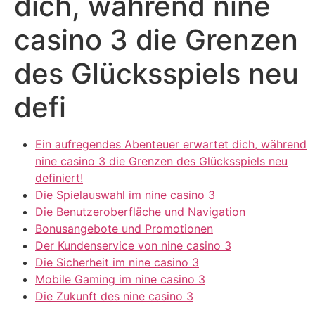
dich, während nine
casino 3 die Grenzen
des Glücksspiels neu
defi
Ein aufregendes Abenteuer erwartet dich, während
nine casino 3 die Grenzen des Glücksspiels neu
definiert!
Die Spielauswahl im nine casino 3
Die Benutzeroberfläche und Navigation
Bonusangebote und Promotionen
Der Kundenservice von nine casino 3
Die Sicherheit im nine casino 3
Mobile Gaming im nine casino 3
Die Zukunft des nine casino 3