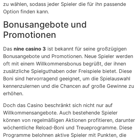
zu wählen, sodass jeder Spieler die für ihn passende
Option finden kann.
Bonusangebote und
Promotionen
Das
nine casino 3
ist bekannt für seine großzügigen
Bonusangebote und Promotionen. Neue Spieler werden
oft mit einem Willkommensbonus begrüßt, der ihnen
zusätzliche Spielguthaben oder Freispiele bietet. Diese
Boni sind hervorragend geeignet, um die Spielauswahl
kennenzulernen und die Chancen auf große Gewinne zu
erhöhen.
Doch das Casino beschränkt sich nicht nur auf
Willkommensangebote. Auch bestehende Spieler
können von regelmäßigen Aktionen profitieren, darunter
wöchentliche Reload-Boni und Treueprogramme. Diese
Programme belohnen aktive Spieler mit Punkten, die