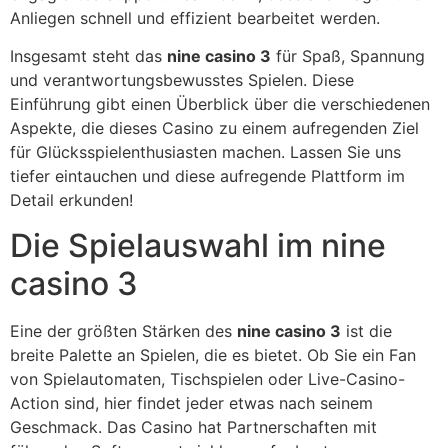
Anliegen schnell und effizient bearbeitet werden.
Insgesamt steht das
nine casino 3
für Spaß, Spannung
und verantwortungsbewusstes Spielen. Diese
Einführung gibt einen Überblick über die verschiedenen
Aspekte, die dieses Casino zu einem aufregenden Ziel
für Glücksspielenthusiasten machen. Lassen Sie uns
tiefer eintauchen und diese aufregende Plattform im
Detail erkunden!
Die Spielauswahl im nine
casino 3
Eine der größten Stärken des
nine casino 3
ist die
breite Palette an Spielen, die es bietet. Ob Sie ein Fan
von Spielautomaten, Tischspielen oder Live-Casino-
Action sind, hier findet jeder etwas nach seinem
Geschmack. Das Casino hat Partnerschaften mit