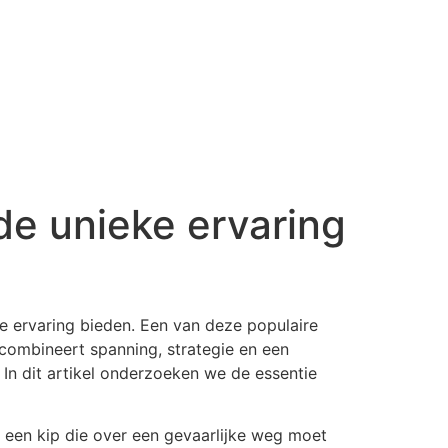
e unieke ervaring
ke ervaring bieden. Een van deze populaire
l combineert spanning, strategie en een
 In dit artikel onderzoeken we de essentie
 een kip die over een gevaarlijke weg moet