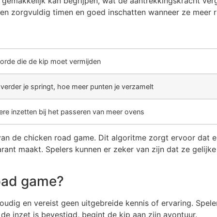
ler gemakkelijk kan begrijpen, wat de aantrekkingskracht ve
en zorgvuldig timen en goed inschatten wanneer ze meer ri
orde die de kip moet vermijden
verder je springt, hoe meer punten je verzamelt
re inzetten bij het passeren van meer ovens
an de chicken road game. Dit algoritme zorgt ervoor dat el
arant maakt. Spelers kunnen er zeker van zijn dat ze gelij
road game?
udig en vereist geen uitgebreide kennis of ervaring. Spele
de inzet is bevestigd, begint de kip aan zijn avontuur.