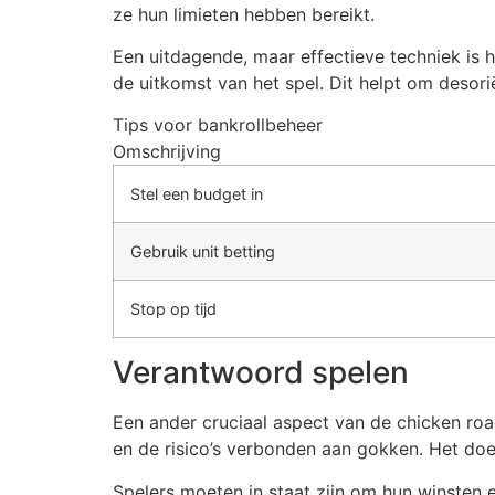
ze hun limieten hebben bereikt.
Een uitdagende, maar effectieve techniek is he
de uitkomst van het spel. Dit helpt om desorië
Tips voor bankrollbeheer
Omschrijving
Stel een budget in
Gebruik unit betting
Stop op tijd
Verantwoord spelen
Een ander cruciaal aspect van de chicken ro
en de risico’s verbonden aan gokken. Het doe
Spelers moeten in staat zijn om hun winsten 