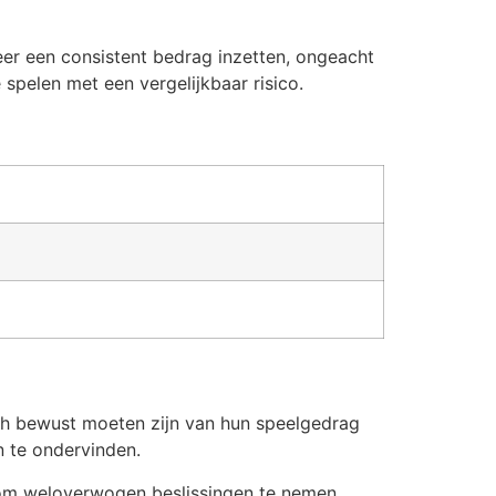
 keer een consistent bedrag inzetten, ongeacht
 spelen met een vergelijkbaar risico.
ich bewust moeten zijn van hun speelgedrag
n te ondervinden.
n om weloverwogen beslissingen te nemen.