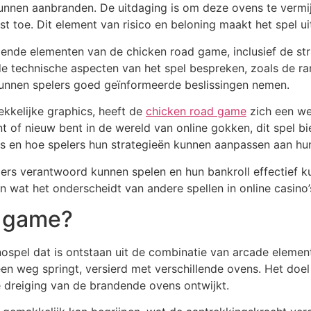
nnen aanbranden. De uitdaging is om deze ovens te vermijde
st toe. Dit element van risico en beloning maakt het spel 
illende elementen van de chicken road game, inclusief de s
de technische aspecten van het spel bespreken, zoals de 
kunnen spelers goed geïnformeerde beslissingen nemen.
kkelijke graphics, heeft de
chicken road game
zich een we
 of nieuw bent in de wereld van online gokken, dit spel bi
 en hoe spelers hun strategieën kunnen aanpassen aan hun 
lers verantwoord kunnen spelen en hun bankroll effectief 
wat het onderscheidt van andere spellen in online casino’
d game?
inospel dat is ontstaan uit de combinatie van arcade eleme
en weg springt, versierd met verschillende ovens. Het doel
e dreiging van de brandende ovens ontwijkt.