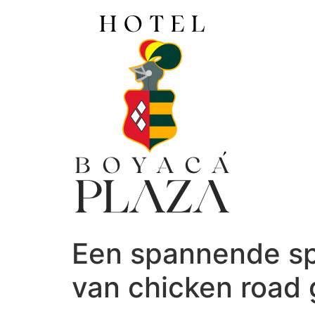
Ir
al
contenido
Een spannende sp
van chicken road