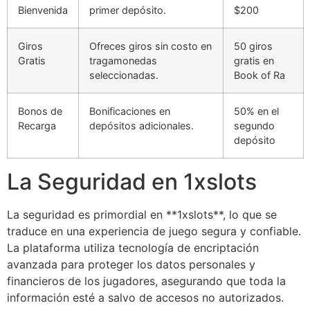
Bienvenida
primer depósito.
$200
Giros
Ofreces giros sin costo en
50 giros
Gratis
tragamonedas
gratis en
seleccionadas.
Book of Ra
Bonos de
Bonificaciones en
50% en el
Recarga
depósitos adicionales.
segundo
depósito
La Seguridad en 1xslots
La seguridad es primordial en **1xslots**, lo que se
traduce en una experiencia de juego segura y confiable.
La plataforma utiliza tecnología de encriptación
avanzada para proteger los datos personales y
financieros de los jugadores, asegurando que toda la
información esté a salvo de accesos no autorizados.