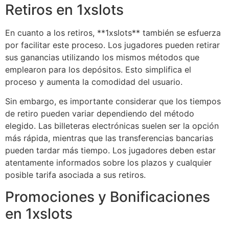
Retiros en 1xslots
En cuanto a los retiros, **1xslots** también se esfuerza
por facilitar este proceso. Los jugadores pueden retirar
sus ganancias utilizando los mismos métodos que
emplearon para los depósitos. Esto simplifica el
proceso y aumenta la comodidad del usuario.
Sin embargo, es importante considerar que los tiempos
de retiro pueden variar dependiendo del método
elegido. Las billeteras electrónicas suelen ser la opción
más rápida, mientras que las transferencias bancarias
pueden tardar más tiempo. Los jugadores deben estar
atentamente informados sobre los plazos y cualquier
posible tarifa asociada a sus retiros.
Promociones y Bonificaciones
en 1xslots