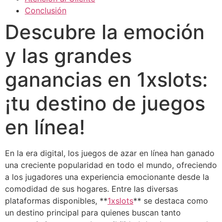
Conclusión
Descubre la emoción
y las grandes
ganancias en 1xslots:
¡tu destino de juegos
en línea!
En la era digital, los juegos de azar en línea han ganado
una creciente popularidad en todo el mundo, ofreciendo
a los jugadores una experiencia emocionante desde la
comodidad de sus hogares. Entre las diversas
plataformas disponibles, **
1xslots
** se destaca como
un destino principal para quienes buscan tanto