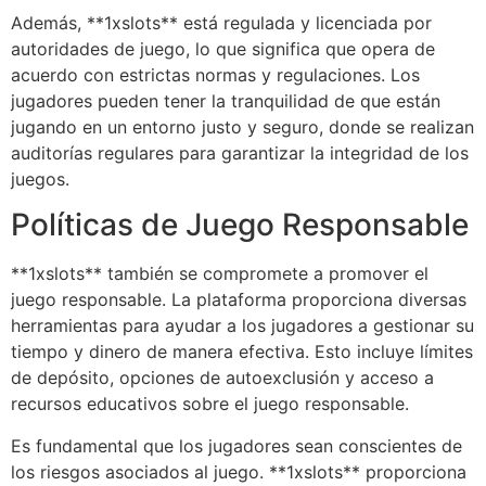
Además, **1xslots** está regulada y licenciada por
autoridades de juego, lo que significa que opera de
acuerdo con estrictas normas y regulaciones. Los
jugadores pueden tener la tranquilidad de que están
jugando en un entorno justo y seguro, donde se realizan
auditorías regulares para garantizar la integridad de los
juegos.
Políticas de Juego Responsable
**1xslots** también se compromete a promover el
juego responsable. La plataforma proporciona diversas
herramientas para ayudar a los jugadores a gestionar su
tiempo y dinero de manera efectiva. Esto incluye límites
de depósito, opciones de autoexclusión y acceso a
recursos educativos sobre el juego responsable.
Es fundamental que los jugadores sean conscientes de
los riesgos asociados al juego. **1xslots** proporciona