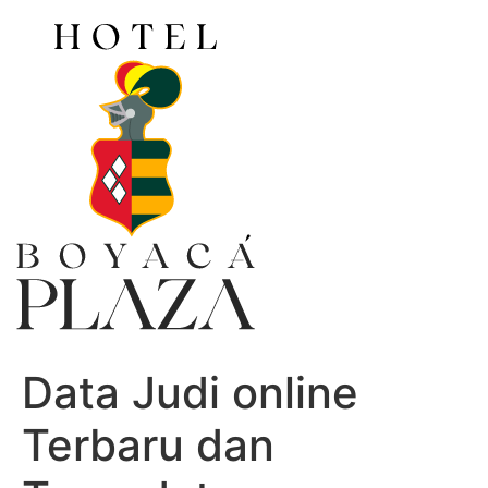
Ir
al
contenido
Data Judi online
Terbaru dan