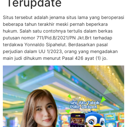
Terupdate
Situs tersebut adalah jenama situs lama yang beroperasi
beberapa tahun terakhir meski pernah beperkara
hukum. Salah satu contohnya tertulis dalam berkas
putusan nomor 711/Pid.B/2021/PN Jkt.Brt terhadap
terdakwa Yonnaldo Sipahelut. Berdasarkan pasal
perjudian dalam UU 1/2023, orang yang mengadakan
main judi dihukum menurut Pasal 426 ayat (1) jo.