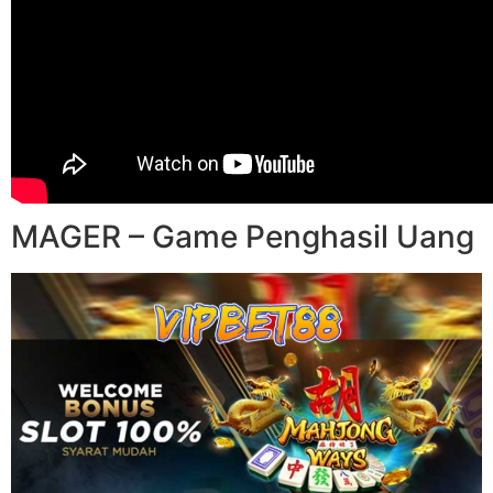
MAGER – Game Penghasil Uang