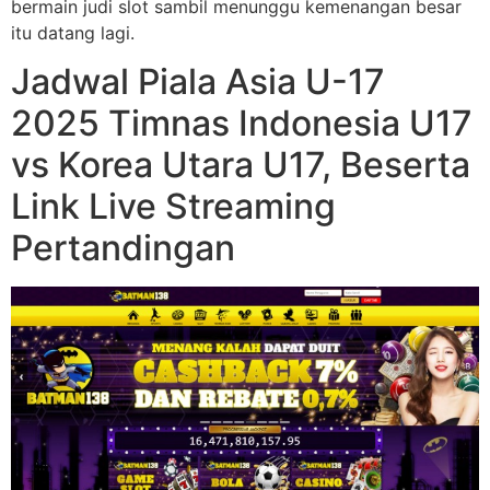
bermain judi slot sambil menunggu kemenangan besar
itu datang lagi.
Jadwal Piala Asia U-17
2025 Timnas Indonesia U17
vs Korea Utara U17, Beserta
Link Live Streaming
Pertandingan