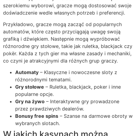
szerokiemu wyborowi, gracze mogą dostosować swoje
doświadczenie wedle własnych potrzeb i preferencji.
Przykładowo, gracze mogą zacząć od popularnych
automatów, które często przyciągają uwagę swoją
grafiką i dźwiękiem. Następnie mogą wypróbować
różnorodne gry stołowe, takie jak ruletka, blackjack czy
pokër. Każda z tych gier ma własne zasady i mechaniki,
co czyni je atrakcyjnymi dla różnych grup graczy.
Automaty
– Klasyczne i nowoczesne sloty z
różnorodnymi tematami.
Gry stołowe
– Ruletka, blackjack, poker i inne
popularne opcje.
Gry na żywo
– Interaktywne gry prowadzone
przez prawdziwych dealerów.
Bonusy free spins
– Szanse na darmowe obroty w
wybranych slotach.
W jakich kasynach można