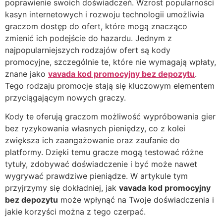
poprawienie swoich doświadczeń. Wzrost popularności
kasyn internetowych i rozwoju technologii umożliwia
graczom dostęp do ofert, które mogą znacząco
zmienić ich podejście do hazardu. Jednym z
najpopularniejszych rodzajów ofert są kody
promocyjne, szczególnie te, które nie wymagają wpłaty,
znane jako
vavada kod promocyjny bez depozytu
.
Tego rodzaju promocje stają się kluczowym elementem
przyciągającym nowych graczy.
Kody te oferują graczom możliwość wypróbowania gier
bez ryzykowania własnych pieniędzy, co z kolei
zwiększa ich zaangażowanie oraz zaufanie do
platformy. Dzięki temu gracze mogą testować różne
tytuły, zdobywać doświadczenie i być może nawet
wygrywać prawdziwe pieniądze. W artykule tym
przyjrzymy się dokładniej, jak
vavada kod promocyjny
bez depozytu
może wpłynąć na Twoje doświadczenia i
jakie korzyści można z tego czerpać.