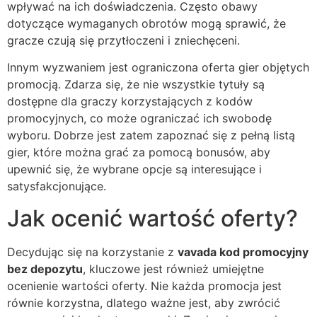
wpływać na ich doświadczenia. Często obawy
dotyczące wymaganych obrotów mogą sprawić, że
gracze czują się przytłoczeni i zniechęceni.
Innym wyzwaniem jest ograniczona oferta gier objętych
promocją. Zdarza się, że nie wszystkie tytuły są
dostępne dla graczy korzystających z kodów
promocyjnych, co może ograniczać ich swobodę
wyboru. Dobrze jest zatem zapoznać się z pełną listą
gier, które można grać za pomocą bonusów, aby
upewnić się, że wybrane opcje są interesujące i
satysfakcjonujące.
Jak ocenić wartość oferty?
Decydując się na korzystanie z
vavada kod promocyjny
bez depozytu
, kluczowe jest również umiejętne
ocenienie wartości oferty. Nie każda promocja jest
równie korzystna, dlatego ważne jest, aby zwrócić