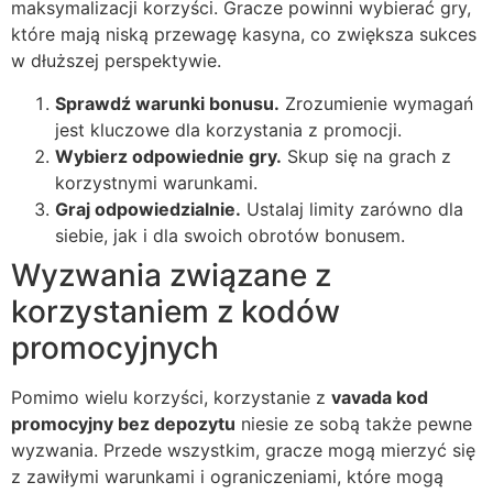
maksymalizacji korzyści. Gracze powinni wybierać gry,
które mają niską przewagę kasyna, co zwiększa sukces
w dłuższej perspektywie.
Sprawdź warunki bonusu.
Zrozumienie wymagań
jest kluczowe dla korzystania z promocji.
Wybierz odpowiednie gry.
Skup się na grach z
korzystnymi warunkami.
Graj odpowiedzialnie.
Ustalaj limity zarówno dla
siebie, jak i dla swoich obrotów bonusem.
Wyzwania związane z
korzystaniem z kodów
promocyjnych
Pomimo wielu korzyści, korzystanie z
vavada kod
promocyjny bez depozytu
niesie ze sobą także pewne
wyzwania. Przede wszystkim, gracze mogą mierzyć się
z zawiłymi warunkami i ograniczeniami, które mogą