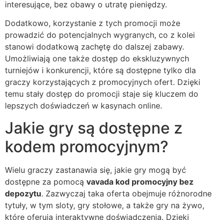
interesujące, bez obawy o utratę pieniędzy.
Dodatkowo, korzystanie z tych promocji może
prowadzić do potencjalnych wygranych, co z kolei
stanowi dodatkową zachętę do dalszej zabawy.
Umożliwiają one także dostęp do ekskluzywnych
turniejów i konkurencji, które są dostępne tylko dla
graczy korzystających z promocyjnych ofert. Dzięki
temu stały dostęp do promocji staje się kluczem do
lepszych doświadczeń w kasynach online.
Jakie gry są dostępne z
kodem promocyjnym?
Wielu graczy zastanawia się, jakie gry mogą być
dostępne za pomocą
vavada kod promocyjny bez
depozytu
. Zazwyczaj taka oferta obejmuje różnorodne
tytuły, w tym sloty, gry stołowe, a także gry na żywo,
które oferują interaktywne doświadczenia. Dzięki