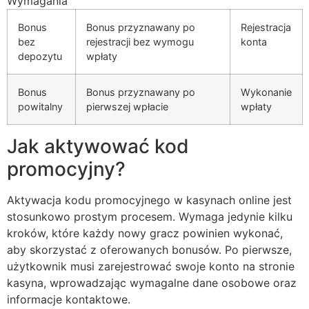
Wymagania
Bonus
Bonus przyznawany po
Rejestracja
bez
rejestracji bez wymogu
konta
depozytu
wpłaty
Bonus
Bonus przyznawany po
Wykonanie
powitalny
pierwszej wpłacie
wpłaty
Jak aktywować kod
promocyjny?
Aktywacja kodu promocyjnego w kasynach online jest
stosunkowo prostym procesem. Wymaga jedynie kilku
kroków, które każdy nowy gracz powinien wykonać,
aby skorzystać z oferowanych bonusów. Po pierwsze,
użytkownik musi zarejestrować swoje konto na stronie
kasyna, wprowadzając wymagalne dane osobowe oraz
informacje kontaktowe.