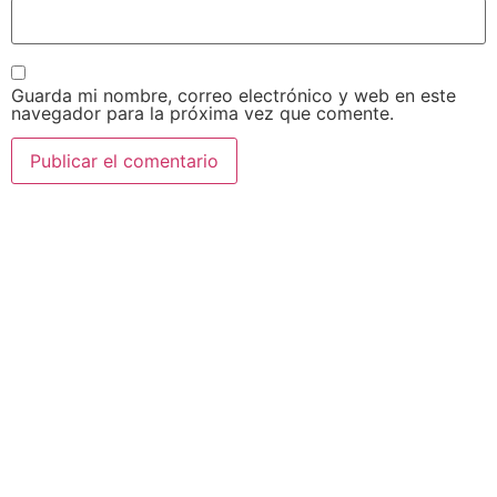
Guarda mi nombre, correo electrónico y web en este
navegador para la próxima vez que comente.