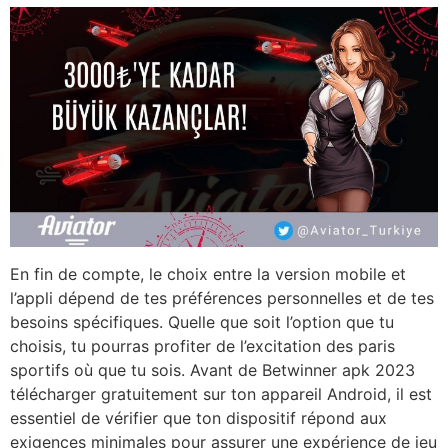
En fin de compte, le choix entre la version mobile et
l’appli dépend de tes préférences personnelles et de tes
besoins spécifiques. Quelle que soit l’option que tu
choisis, tu pourras profiter de l’excitation des paris
sportifs où que tu sois. Avant de Betwinner apk 2023
télécharger gratuitement sur ton appareil Android, il est
essentiel de vérifier que ton dispositif répond aux
exigences minimales pour assurer une expérience de jeu