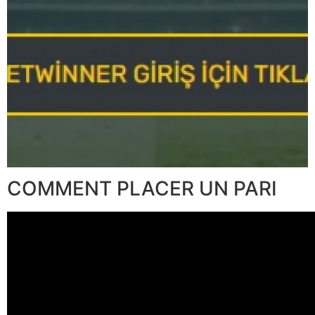
COMMENT PLACER UN PARI