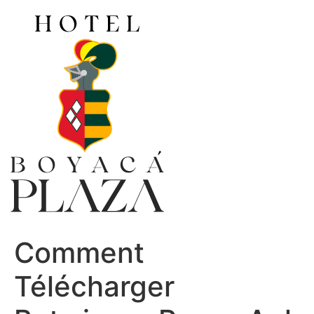
Ir
al
contenido
Comment
Télécharger