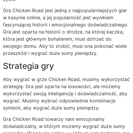
Gra Chicken Road jest jedną z najpopularniejszych gier
w kasynie online, a jej popularność jest wynikiem
fascynującej historii i emocjonalnego doświadczalnego.
Gra jest oparta na historii o drodze, na której kaczka,
która jest głównym bohaterem, musi dotrzeć do
swojego domu. Aby to zrobić, musi ona pokonać wiele
przeszkód i wygrać duże sumy pieniędzy.
Strategia gry
Aby wygrać w grze Chicken Road, musimy wykorzystać
strategię. Gra jest oparta na losowości, ale możemy
wykorzystać swoją inteligencję i doświadczalność, aby
wygrać. Musimy wybrać odpowiednie kombinacje
symboli, aby wygrać duże sumy pieniędzy.
Gra Chicken Road towarzy nam emocjonalny
doświadczalny, w którym możemy wygrać duże sumy