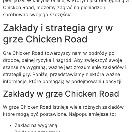
pieniędzy. W kasynie online, w którym jest dostępna gra
Chicken Road, możemy zagrać na pieniądze i
spróbować swojego szczęścia.
Zakłady i strategia gry w
grze Chicken Road
Gra Chicken Road towarzyszy nam w podróży po
drodze, pełnej ryzyka i nagród. Aby zwiększyć swoje
szanse na wygraną, ważne jest zrozumienie zakładów i
strategii gry. Poniżej przedstawiamy niektóre ważne
informacje, które pomagają w podejmowaniu decyzji.
Zakłady w grze Chicken Road
W grze Chicken Road istnieje wiele różnych zakładów,
które mogą być postawione. Najpopularniejsze to:
Zakład na wygraną