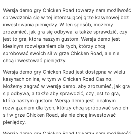
Wersja demo gry Chicken Road towarzy nam możliwość
sprawdzenia się w tej interesującej grze kasynowej bez
inwestowania pieniędzy. W ten sposób, możemy
zrozumieć, jak gra się odbywa, a także sprawdzić, czy
jest to gra, która naszym gustom. Wersja demo jest
idealnym rozwiązaniem dla tych, którzy chcą
spróbować swoich sił w grze Chicken Road, ale nie
chcą inwestować pieniędzy.
Wersja demo gry Chicken Road jest dostępna w wielu
kasynach online, w tym w Chicken Road Casino.
Możemy zagrać w wersję demo, aby zrozumieć, jak gra
się odbywa, a także aby sprawdzić, czy jest to gra,
która naszym gustom. Wersja demo jest idealnym
rozwiązaniem dla tych, którzy chcą spróbować swoich
sił w grze Chicken Road, ale nie chcą inwestować
pieniędzy.
Wersja demo gry Chicken Road towarzy nam możliwość