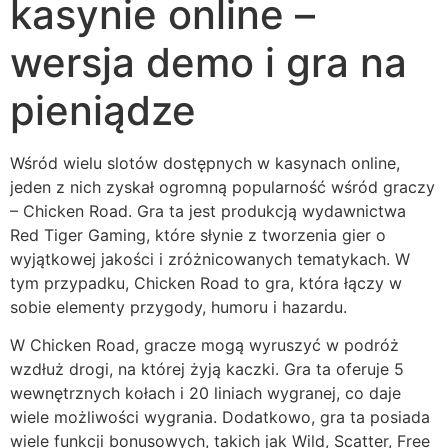
kasynie online –
wersja demo i gra na
pieniądze
Wśród wielu slotów dostępnych w kasynach online,
jeden z nich zyskał ogromną popularność wśród graczy
– Chicken Road. Gra ta jest produkcją wydawnictwa
Red Tiger Gaming, które słynie z tworzenia gier o
wyjątkowej jakości i zróżnicowanych tematykach. W
tym przypadku, Chicken Road to gra, która łączy w
sobie elementy przygody, humoru i hazardu.
W Chicken Road, gracze mogą wyruszyć w podróż
wzdłuż drogi, na której żyją kaczki. Gra ta oferuje 5
wewnętrznych kołach i 20 liniach wygranej, co daje
wiele możliwości wygrania. Dodatkowo, gra ta posiada
wiele funkcji bonusowych, takich jak Wild, Scatter, Free