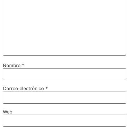
Nombre
*
Correo electrónico
*
Web