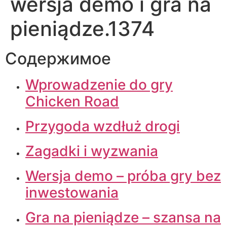
wersja demo i gra na
pieniądze.1374
Содержимое
Wprowadzenie do gry
Chicken Road
Przygoda wzdłuż drogi
Zagadki i wyzwania
Wersja demo – próba gry bez
inwestowania
Gra na pieniądze – szansa na