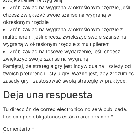
swoje szanse na wygraną
Zrób zakład na wygraną w określonym rzędzie, jeśli
chcesz zwiększyć swoje szanse na wygraną w
określonym rzędzie
Zrób zakład na wygraną w określonym rzędzie z
multiplierem, jeśli chcesz zwiększyć swoje szanse na
wygraną w określonym rzędzie z multiplierem
Zrób zakład na losowe wydarzenie, jeśli chcesz
zwiększyć swoje szanse na wygraną
Pamiętaj, że strategia gry jest indywidualna i zależy od
twoich preferencji i stylu gry. Ważne jest, aby zrozumieć
zasady gry i zastosować swoją strategię w praktyce.
Deja una respuesta
Tu dirección de correo electrónico no será publicada.
Los campos obligatorios están marcados con
*
Comentario
*