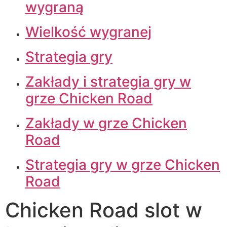
wygraną
Wielkość wygranej
Strategia gry
Zakłady i strategia gry w
grze Chicken Road
Zakłady w grze Chicken
Road
Strategia gry w grze Chicken
Road
Chicken Road slot w