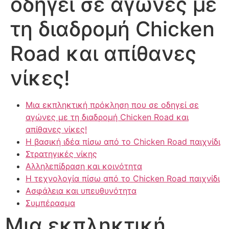
οδηγεί σε αγώνες με
τη διαδρομή Chicken
Road και απίθανες
νίκες!
Μια εκπληκτική πρόκληση που σε οδηγεί σε
αγώνες με τη διαδρομή Chicken Road και
απίθανες νίκες!
Η βασική ιδέα πίσω από το Chicken Road παιχνίδι
Στρατηγικές νίκης
Αλληλεπίδραση και κοινότητα
Η τεχνολογία πίσω από το Chicken Road παιχνίδι
Ασφάλεια και υπευθυνότητα
Συμπέρασμα
Μια εκπληκτική