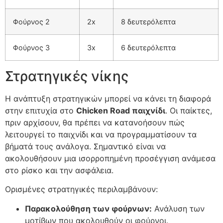
Φούρνος 2
2x
8 δευτερόλεπτα
Φούρνος 3
3x
6 δευτερόλεπτα
Στρατηγικές νίκης
Η ανάπτυξη στρατηγικών μπορεί να κάνει τη διαφορά
στην επιτυχία στο
Chicken Road παιχνίδι
. Οι παίκτες,
πριν αρχίσουν, θα πρέπει να κατανοήσουν πώς
λειτουργεί το παιχνίδι και να προγραμματίσουν τα
βήματά τους ανάλογα. Σημαντικό είναι να
ακολουθήσουν μια ισορροπημένη προσέγγιση ανάμεσα
στο ρίσκο και την ασφάλεια.
Ορισμένες στρατηγικές περιλαμβάνουν:
Παρακολούθηση των φούρνων:
Ανάλυση των
μοτίβων που ακολουθούν οι φούρνοι.