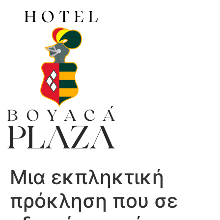
Ir
al
contenido
Μια εκπληκτική
πρόκληση που σε