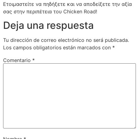
Ετοιμαστείτε να πηδήξετε και να αποδείξετε την αξία
σας στην περιπέτεια του Chicken Road!
Deja una respuesta
Tu dirección de correo electrónico no será publicada.
Los campos obligatorios están marcados con
*
Comentario
*
Nombre
*