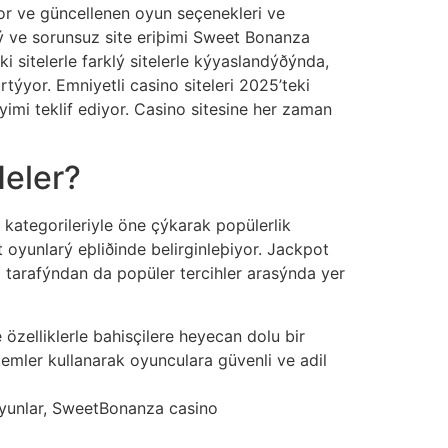
or ve güncellenen oyun seçenekleri ve
lý ve sorunsuz site eriþimi Sweet Bonanza
i sitelerle farklý sitelerle kýyaslandýðýnda,
ýyor. Emniyetli casino siteleri 2025’teki
imi teklif ediyor. Casino sitesine her zaman
eler?
 kategorileriyle öne çýkarak popülerlik
t oyunlarý eþliðinde belirginleþiyor. Jackpot
ri tarafýndan da popüler tercihler arasýnda yer
özelliklerle bahisçilere heyecan dolu bir
emler kullanarak oyunculara güvenli ve adil
 oyunlar, SweetBonanza casino