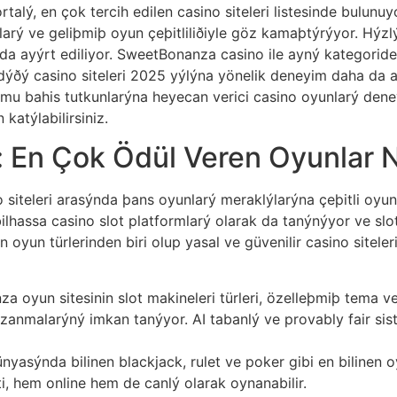
ý, en çok tercih edilen casino siteleri listesinde bulunuy
nlarý ve geliþmiþ oyun çeþitliliðiyle göz kamaþtýrýyor. Hýz
nda ayýrt ediliyor. SweetBonanza casino ile ayný kategoridek
ðý casino siteleri 2025 yýlýna yönelik deneyim daha da art
mu bahis tutkunlarýna heyecan verici casino oyunlarý deney
katýlabilirsiniz.
 En Çok Ödül Veren Oyunlar N
siteleri arasýnda þans oyunlarý meraklýlarýna çeþitli oyun
 bilhassa casino slot platformlarý olarak da tanýnýyor ve slo
n oyun türlerinden biri olup yasal ve güvenilir casino sitele
 oyun sitesinin slot makineleri türleri, özelleþmiþ tema ve 
zanmalarýný imkan tanýyor. AI tabanlý ve provably fair sist
yasýnda bilinen blackjack, rulet ve poker gibi en bilinen
i, hem online hem de canlý olarak oynanabilir.