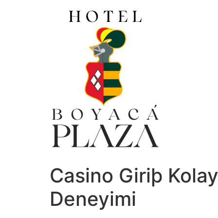
Ir
al
contenido
Casino Giriþ Kola
Deneyimi