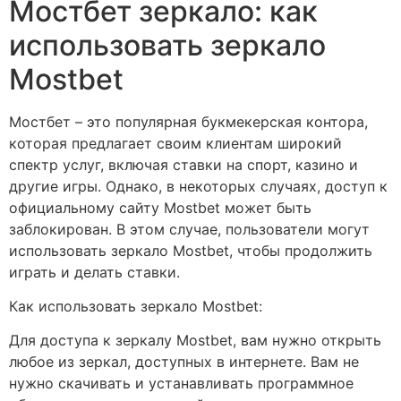
Мостбет зеркало: как
использовать зеркало
Mostbet
Мостбет – это популярная букмекерская контора,
которая предлагает своим клиентам широкий
спектр услуг, включая ставки на спорт, казино и
другие игры. Однако, в некоторых случаях, доступ к
официальному сайту Mostbet может быть
заблокирован. В этом случае, пользователи могут
использовать зеркало Mostbet, чтобы продолжить
играть и делать ставки.
Как использовать зеркало Mostbet:
Для доступа к зеркалу Mostbet, вам нужно открыть
любое из зеркал, доступных в интернете. Вам не
нужно скачивать и устанавливать программное