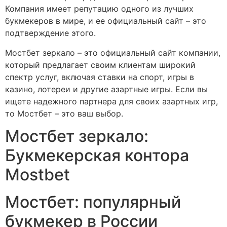
Компания имеет репутацию одного из лучших
букмекеров в мире, и ее официальный сайт – это
подтверждение этого.
Мостбет зеркало – это официальный сайт компании,
который предлагает своим клиентам широкий
спектр услуг, включая ставки на спорт, игры в
казино, лотереи и другие азартные игры. Если вы
ищете надежного партнера для своих азартных игр,
то Мостбет – это ваш выбор.
Мостбет зеркало:
Букмекерская контора
Mostbet
Мостбет: популярный
букмекер в России