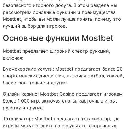
безопасного игорного досуга. В этом разделе мы
рассмотрим основные функции и преимущества
Mostbet, чтобы вы могли лучше понять, почему это
лучший выбор для игроков.
Основные функции Mostbet
Mostbet предлагает широкий спектр функций,
включая:
Букмекерские услуги: Mostbet предлагает более 20
спортсменских дисциплин, включая футбол, хоккей,
баскетбол, теннис и другие.
Онлайн-казино: Mostbet Casino предлагает игрокам
более 1 000 игр, включая слоты, карточные игры,
рулетку и другие.
Тотализатор: Mostbet предлагает тотализатор, где
игроки могут ставить на результаты спортивных