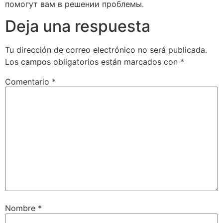
помогут вам в решении проблемы.
Deja una respuesta
Tu dirección de correo electrónico no será publicada.
Los campos obligatorios están marcados con
*
Comentario
*
Nombre
*