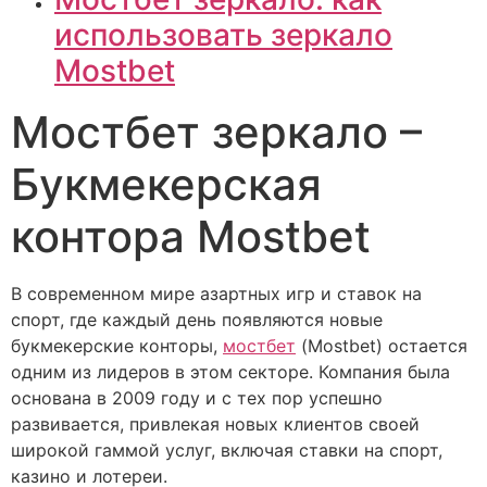
использовать зеркало
Mostbet
Мостбет зеркало –
Букмекерская
контора Mostbet
В современном мире азартных игр и ставок на
спорт, где каждый день появляются новые
букмекерские конторы,
мостбет
(Mostbet) остается
одним из лидеров в этом секторе. Компания была
основана в 2009 году и с тех пор успешно
развивается, привлекая новых клиентов своей
широкой гаммой услуг, включая ставки на спорт,
казино и лотереи.