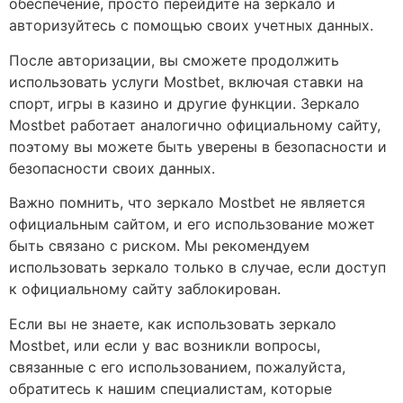
обеспечение, просто перейдите на зеркало и
авторизуйтесь с помощью своих учетных данных.
После авторизации, вы сможете продолжить
использовать услуги Mostbet, включая ставки на
спорт, игры в казино и другие функции. Зеркало
Mostbet работает аналогично официальному сайту,
поэтому вы можете быть уверены в безопасности и
безопасности своих данных.
Важно помнить, что зеркало Mostbet не является
официальным сайтом, и его использование может
быть связано с риском. Мы рекомендуем
использовать зеркало только в случае, если доступ
к официальному сайту заблокирован.
Если вы не знаете, как использовать зеркало
Mostbet, или если у вас возникли вопросы,
связанные с его использованием, пожалуйста,
обратитесь к нашим специалистам, которые