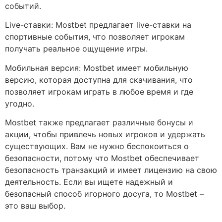
событий.
Live-ставки: Mostbet предлагает live-ставки на
спортивные события, что позволяет игрокам
получать реальное ощущение игры.
Мобильная версия: Mostbet имеет мобильную
версию, которая доступна для скачивания, что
позволяет игрокам играть в любое время и где
угодно.
Mostbet также предлагает различные бонусы и
акции, чтобы привлечь новых игроков и удержать
существующих. Вам не нужно беспокоиться о
безопасности, потому что Mostbet обеспечивает
безопасность транзакций и имеет лицензию на свою
деятельность. Если вы ищете надежный и
безопасный способ игорного досуга, то Mostbet –
это ваш выбор.