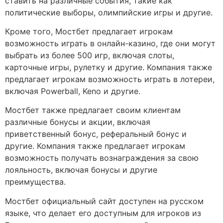
ставить на различные события, такие как
политические выборы, олимпийские игры и другие.
Кроме того, Мостбет предлагает игрокам
возможность играть в онлайн-казино, где они могут
выбрать из более 500 игр, включая слоты,
карточные игры, рулетку и другие. Компания также
предлагает игрокам возможность играть в лотереи,
включая Powerball, Keno и другие.
Мостбет также предлагает своим клиентам
различные бонусы и акции, включая
приветственный бонус, реферальный бонус и
другие. Компания также предлагает игрокам
возможность получать вознаграждения за свою
лояльность, включая бонусы и другие
преимущества.
Мостбет официальный сайт доступен на русском
языке, что делает его доступным для игроков из