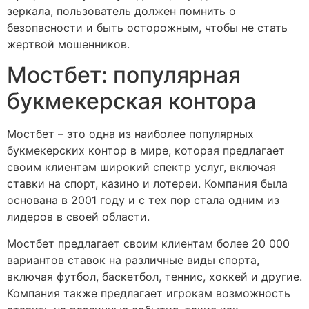
зеркала, пользователь должен помнить о
безопасности и быть осторожным, чтобы не стать
жертвой мошенников.
Мостбет: популярная
букмекерская контора
Мостбет – это одна из наиболее популярных
букмекерских контор в мире, которая предлагает
своим клиентам широкий спектр услуг, включая
ставки на спорт, казино и лотереи. Компания была
основана в 2001 году и с тех пор стала одним из
лидеров в своей области.
Мостбет предлагает своим клиентам более 20 000
вариантов ставок на различные виды спорта,
включая футбол, баскетбол, теннис, хоккей и другие.
Компания также предлагает игрокам возможность