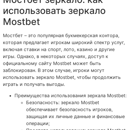
использовать зеркало
Mostbet
Мостбет – это популярная букмекерская контора,
которая предлагает игрокам широкий спектр услуг,
включая ставки на спорт, лото, казино и другие
игры. Однако, в некоторых случаях, доступ к
официальному сайту Mostbet может быть
заблокирован. В этом случае, игроки могут
использовать зеркало Mostbet, чтобы продолжить
играть и получать выгоды.
Преимущества использования зеркала Mostbet:
Безопасность: зеркало Mostbet
обеспечивает безопасность игроков,
защищая их личные данные и финансовые
операции;