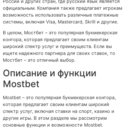
России и других стран, где русский язык является
официальным. Компания также предлагает игрокам
возможность использовать различные платежные
системы, включая Visa, Mastercard, Skrill и другие.
В целом, Мостбет – это популярная букмекерская
контора, которая предлагает своим клиентам
широкий спектр услуг и преимуществ. Если вы
ищете надежного партнера для своих ставок, то
Мостбет – это отличный выбор.
Описание и функции
Mostbet
Mostbet – это популярная букмекерская контора,
которая предлагает своим клиентам широкий
спектр услуг, включая ставки на спорт, казино и
другие игры. В этом разделе мы рассмотрим
основные функции и возможности Mostbet.