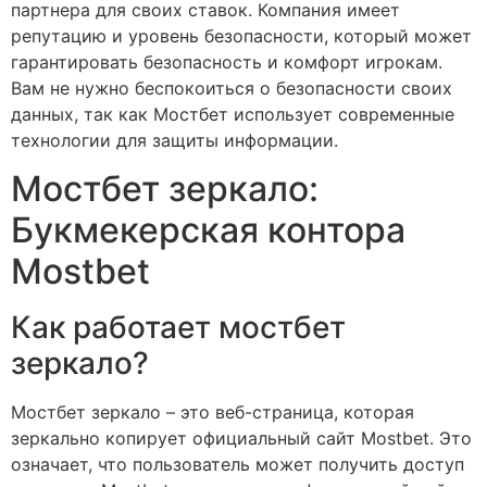
партнера для своих ставок. Компания имеет
репутацию и уровень безопасности, который может
гарантировать безопасность и комфорт игрокам.
Вам не нужно беспокоиться о безопасности своих
данных, так как Мостбет использует современные
технологии для защиты информации.
Мостбет зеркало:
Букмекерская контора
Mostbet
Как работает мостбет
зеркало?
Мостбет зеркало – это веб-страница, которая
зеркально копирует официальный сайт Mostbet. Это
означает, что пользователь может получить доступ