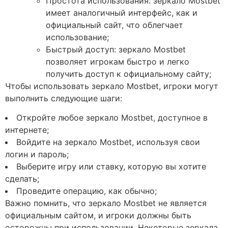
Простота использования: зеркало Mostbet
имеет аналогичный интерфейс, как и
официальный сайт, что облегчает
использование;
Быстрый доступ: зеркало Mostbet
позволяет игрокам быстро и легко
получить доступ к официальному сайту;
Чтобы использовать зеркало Mostbet, игроки могут
выполнить следующие шаги:
Откройте любое зеркало Mostbet, доступное в
интернете;
Войдите на зеркало Mostbet, используя свои
логин и пароль;
Выберите игру или ставку, которую вы хотите
сделать;
Проведите операцию, как обычно;
Важно помнить, что зеркало Mostbet не является
официальным сайтом, и игроки должны быть
осторожны при использовании. Некоторые зеркала