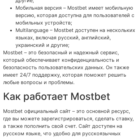
другие;
Мобильная версия – Mostbet имеет мобильную
версию, которая доступна для пользователей с
мобильных устройств;
Мultilanguage – Mostbet доступен на нескольких
языках, включая русский, английский,
украинский и другие;
Mostbet – это безопасный и надежный сервис,
который обеспечивает конфиденциальность и
безопасность пользовательских данных. Он также
имеет 24/7 поддержку, которая поможет решить
любые вопросы и проблемы.
Как работает Mostbet
Mostbet официальный сайт – это основной ресурс,
где вы можете зарегистрироваться, сделать ставку,
а также пополнить свой счет. Сайт доступен на
русском языке, что удобно для русскоязычных