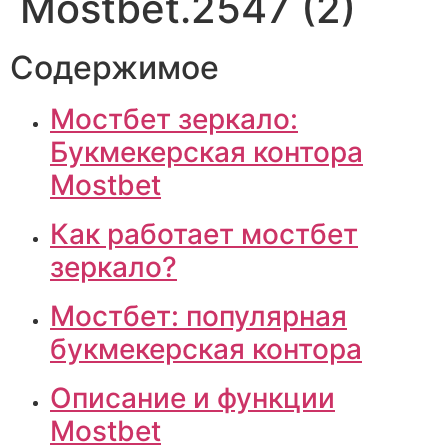
Mostbet.2547 (2)
Содержимое
Мостбет зеркало:
Букмекерская контора
Mostbet
Как работает мостбет
зеркало?
Мостбет: популярная
букмекерская контора
Описание и функции
Mostbet