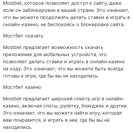
Mostbet, которое позволяет доступ к сайту, даже
если он заблокирован в вашей стране. Это означает,
что вы можете продолжать делать ставки и играть в
онлайн-казино, не беспокоясь о блокировке сайта.
Мостбет скачать
Mostbet предлагает возможность скачать
приложение для мобильных устройств, что
позволяет делать ставки и играть в онлайн-казино
на ходу. Это означает, что вы можете быть всегда
готовы к игре, где бы вы не находились.
Мостбет казино
Mostbet предлагает широкий спектр игр в онлайн-
казино, включая слоты, рулетку, блэкджек и другие.
Это означает, что вы можете найти игру, которая
вам понравится, и играть в нее, где бы вы не
находились.